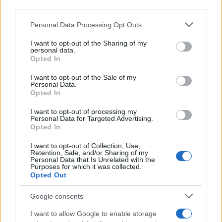
downstream participants.
Personal Data Processing Opt Outs
This information may also be disclosed by us to third parties
on the IAB’s List of Downstream Participants that may further
I want to opt-out of the Sharing of my
disclose it to other third parties.
personal data.
Opted In
Please note that this website/app uses one or more Google
services and may gather and store information including but
I want to opt-out of the Sale of my
Personal Data.
not limited to your visit or usage behaviour. You may click to
Opted In
grant or deny consent to Google and its third-party tags to
use your data for below specified purposes in below Google
I want to opt-out of processing my
consent section.
Personal Data for Targeted Advertising.
Opted In
I want to opt-out of Collection, Use,
Retention, Sale, and/or Sharing of my
Personal Data that Is Unrelated with the
Purposes for which it was collected.
Opted Out
Google consents
I want to allow Google to enable storage