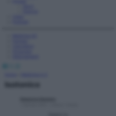
Fitness
Sport
Esercizi
Video
Podcast
Medicina AZ
Farmaci
Calcolatori
Oroscopo
Abbonamenti
Facebook
X
Instagram
Home
»
Medicina A-Z
Isotonico
Redazione Starbene
1 Gennaio 2025 – Lettura 1 minuto
Seguici su