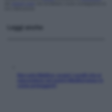
dei
globuli rossi
che avrebbero come conseguenza la
loro distruzione.
Leggi anche
Non solo Maldive: scopri i coralli che si
nascondono nel nostro Mediterraneo (e
come proteggerli)