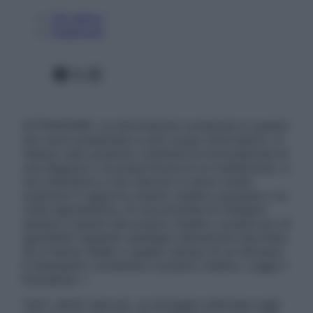
Chi siamo
Pubblicità
Facebook
X
Instagram
ATTENZIONE: Le informazioni contenute in questo
sito sono presentate a solo scopo informativo, in
nessun caso possono costituire la formulazione di
una diagnosi o la prescrizione di un trattamento, e
non intendono e non devono in alcun modo
sostituire il rapporto diretto medico-paziente o la
visita specialistica. Si raccomanda di chiedere
sempre il parere del proprio medico curante e/o di
specialisti riguardo qualsiasi indicazione riportata.
Se si hanno dubbi o quesiti sull’uso di un farmaco
è necessario contattare il proprio medico. Leggi il
Disclaimer »
Tutti i diritti riservati. Le immagini utilizzate negli