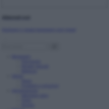
Abbonati ora!
Starbene ti regala benessere ogni mese!
Benessere
Psicologia
Rimedi naturali
Bellezza
Salute
News
Problemi e soluzioni
Alimentazione
Mangiare sano
Diete
Ricette