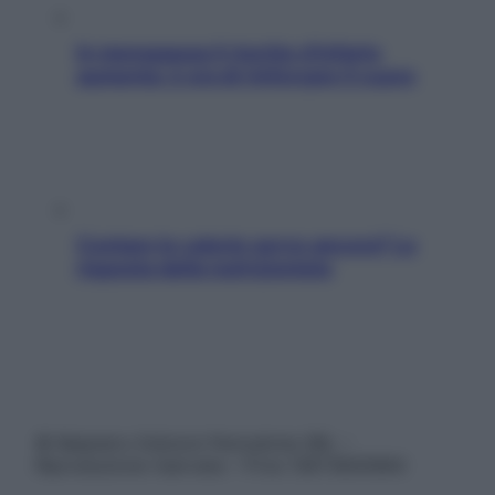
In menopausa il rischio d’infarto
aumenta: è ora di rinforzare il cuore
Contare le calorie serve ancora? La
risposta della nutrizionista
© Belpietro Edizioni Periodiche SRL –
Riproduzione riservata – P.Iva 13673600964