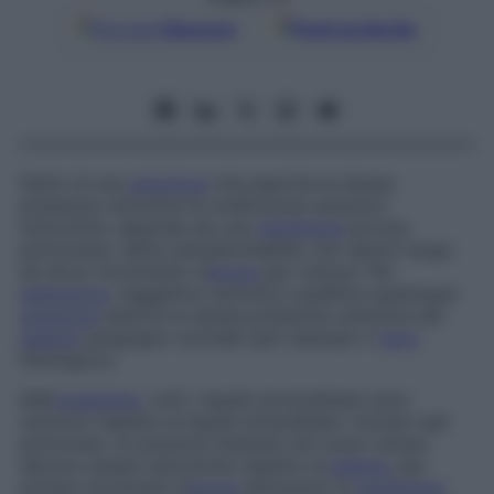
Google
Discover
Fonti preferite
Detto di una
soluzione
che esercita la stessa
pressione osmotica di un’altra.Due soluzioni
isotoniche, separate da una
membrana
porosa
particolare, detta
semipermeabile
, non danno luogo
ad alcun movimento d’
acqua
per osmosi. Per
estensione
, l’aggettivo
isotonico
qualifica qualunque
soluzione
eserciti la stessa pressione osmotica del
plasma
sanguigno normale (per esempio il
siero
fisiologico).
Nell’
organismo
, tutti i liquidi extracellulari sono
isotonici rispetto ai liquidi intracellulari. Esclusi casi
particolari, le soluzioni iniettate nel corpo umano
devono essere isotoniche rispetto al
plasma
, per
evitare movimenti d’
acqua
attraverso la
membrana