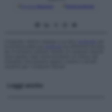
Google
Discover
Fonti preferite
Composto chimico analogo a un altro
composto
per
la struttura della sua
molecola
ma differente da essa
per la struttura chimica. Isosteri di composti naturali
sono spesso usati come strumento di ricerca, dal
momento che possono legarsi a enzimi o ad altri
recettori per i composti naturali.
Leggi anche