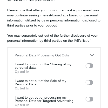
Note Legali
section to confirm your selection.
Preferenze Privacy
Please note that after your opt-out request is processed you
may continue seeing interest-based ads based on personal
information utilized by us or personal information disclosed to
third parties prior to your opt-out.
You may separately opt-out of the further disclosure of your
personal information by third parties on the IAB’s list of
downstream participants.
Personal Data Processing Opt Outs
This information may also be disclosed by us to third parties
on the IAB’s List of Downstream Participants that may further
I want to opt-out of the Sharing of my
disclose it to other third parties.
personal data.
Opted In
Please note that this website/app uses one or more Google
services and may gather and store information including but
I want to opt-out of the Sale of my
Personal Data.
not limited to your visit or usage behaviour. You may click to
Opted In
grant or deny consent to Google and its third-party tags to
use your data for below specified purposes in below Google
I want to opt-out of processing my
consent section.
Personal Data for Targeted Advertising.
Opted In