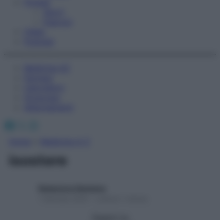
Fitness
Sport
Esercizi
Video
Podcast
Medicina AZ
Farmaci
Calcolatori
Oroscopo
Abbonamenti
Facebook
X
Instagram
Home
»
Medicina A-Z
isostere
Redazione Starbene
1 Gennaio 2025 – Lettura 1 minuto
Seguici su