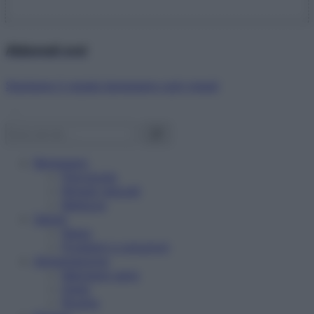
Abbonati ora!
Starbene ti regala benessere ogni mese!
Benessere
Psicologia
Rimedi naturali
Bellezza
Salute
News
Problemi e soluzioni
Alimentazione
Mangiare sano
Diete
Ricette