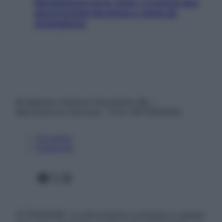
Mindfulness tra le vette: a Cortina due
giorni lontani da stress e ansia da
smartphone
© Belpietro Edizioni Periodiche SRL –
Riproduzione riservata – P.Iva 13673600964
Chi siamo
Pubblicità
Facebook
X
Instagram
ATTENZIONE: Le informazioni contenute in questo