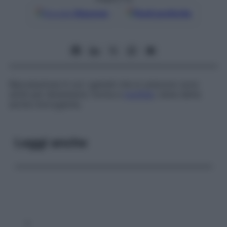
Google
Discover
Fonti preferite
Riproduzione in cui i gameti che si uniscono sono
simili per dimensioni, forma e
motilità
; viene detta
anche
microgamia
.
Leggi anche