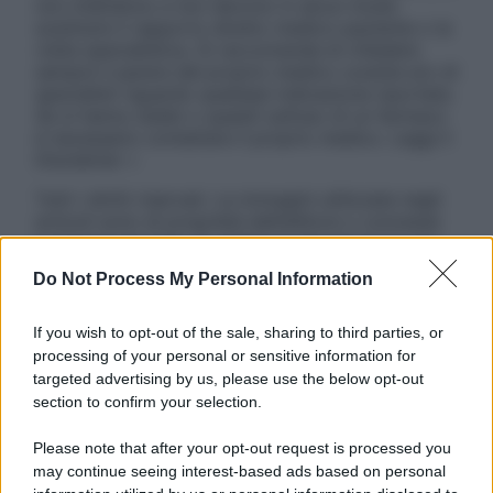
non intendono e non devono in alcun modo
sostituire il rapporto diretto medico-paziente o la
visita specialistica. Si raccomanda di chiedere
sempre il parere del proprio medico curante e/o di
specialisti riguardo qualsiasi indicazione riportata.
Se si hanno dubbi o quesiti sull’uso di un farmaco
è necessario contattare il proprio medico. Leggi il
Disclaimer »
Tutti i diritti riservati. Le immagini utilizzate negli
articoli sono di proprietà dell’editore o concesse
in licenza per l’uso. È vietata la riproduzione non
autorizzata.
Do Not Process My Personal Information
If you wish to opt-out of the sale, sharing to third parties, or
processing of your personal or sensitive information for
Informativa
targeted advertising by us, please use the below opt-out
Privacy Policy
section to confirm your selection.
Cookie Policy
Note Legali
Please note that after your opt-out request is processed you
Preferenze Privacy
may continue seeing interest-based ads based on personal