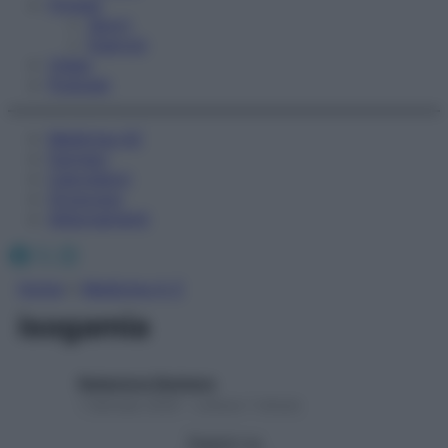
Fitness
Sport
Esercizi
Video
Podcast
Medicina AZ
Farmaci
Calcolatori
Oroscopo
Abbonamenti
Facebook
X
Instagram
Home
»
Medicina A-Z
isogamia
Redazione Starbene
1 Gennaio 2025 – Lettura 1 minuto
Seguici su