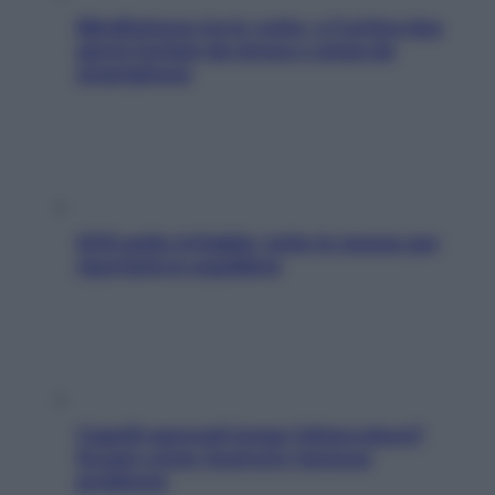
Mindfulness tra le vette: a Cortina due
giorni lontani da stress e ansia da
smartphone
SOS pelle irritabile: tutte le mosse per
riportarla in equilibrio
Capelli spezzati lungo l’attaccatura?
Scopri come risolvere l’annoso
problema