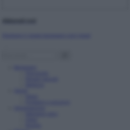
Abbonati ora!
Starbene ti regala benessere ogni mese!
Benessere
Psicologia
Rimedi naturali
Bellezza
Salute
News
Problemi e soluzioni
Alimentazione
Mangiare sano
Diete
Ricette