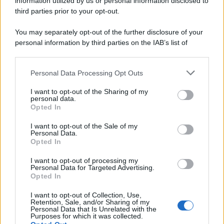
information utilized by us or personal information disclosed to
third parties prior to your opt-out.
You may separately opt-out of the further disclosure of your
personal information by third parties on the IAB’s list of
downstream participants.
Personal Data Processing Opt Outs
This information may also be disclosed by us to third parties
on the IAB’s List of Downstream Participants that may further
I want to opt-out of the Sharing of my
disclose it to other third parties.
personal data.
Opted In
Please note that this website/app uses one or more Google
services and may gather and store information including but
I want to opt-out of the Sale of my
Personal Data.
not limited to your visit or usage behaviour. You may click to
Opted In
grant or deny consent to Google and its third-party tags to
use your data for below specified purposes in below Google
I want to opt-out of processing my
consent section.
Personal Data for Targeted Advertising.
Opted In
I want to opt-out of Collection, Use,
Retention, Sale, and/or Sharing of my
Personal Data that Is Unrelated with the
Purposes for which it was collected.