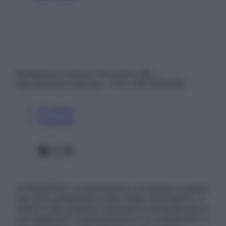
© Belpietro Edizioni Periodiche SRL –
Riproduzione riservata – P.Iva 13673600964
Chi siamo
Pubblicità
Facebook
X
Instagram
ATTENZIONE: Le informazioni contenute in questo
sito sono presentate a solo scopo informativo, in
nessun caso possono costituire la formulazione di
una diagnosi o la prescrizione di un trattamento, e