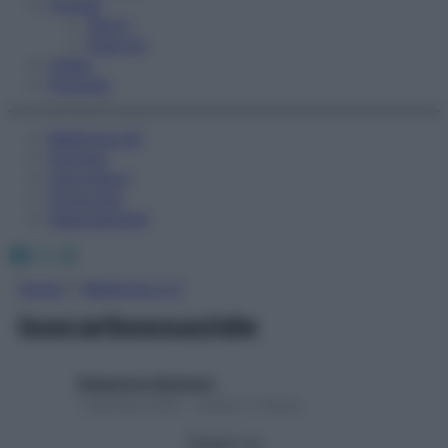
Fitness
Sport
Esercizi
Video
Podcast
Medicina AZ
Farmaci
Calcolatori
Oroscopo
Abbonamenti
Facebook
X
Instagram
Home
»
Medicina A-Z
isocarbossazide
Redazione Starbene
1 Gennaio 2025 – Lettura 1 minuto
Seguici su