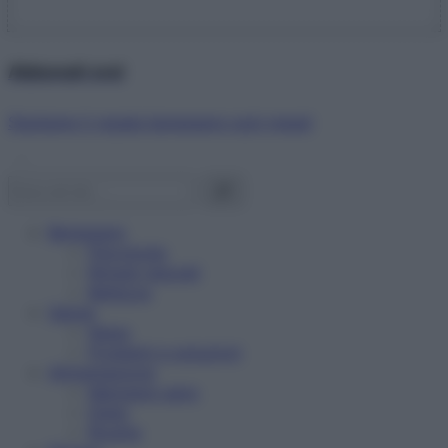
Abbonati ora!
Starbene ti regala benessere ogni mese!
Benessere
Psicologia
Rimedi naturali
Bellezza
Salute
News
Problemi e soluzioni
Alimentazione
Mangiare sano
Diete
Ricette