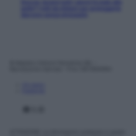
Doccia, lavarsi tutti i giorni fa male alla
pelle? I miti da sfatare per proteggerla
davvero senza stressarla
© Belpietro Edizioni Periodiche SRL –
Riproduzione riservata – P.Iva 13673600964
Chi siamo
Pubblicità
Facebook
X
Instagram
ATTENZIONE: Le informazioni contenute in questo