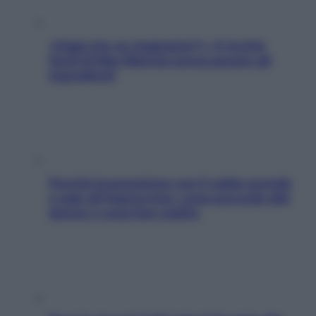
«Oggi che se magnamo?»: 4 ricette
facili di Max Mariola senza pesare gli
ingredienti
Perché la pressione con il caldo scende
e sale all’improvviso: cosa succede alle
donne e cosa fare subito