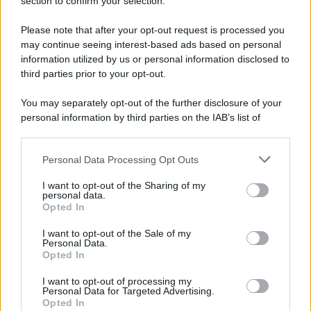
Note Legali
section to confirm your selection.
Preferenze Privacy
Please note that after your opt-out request is processed you
may continue seeing interest-based ads based on personal
information utilized by us or personal information disclosed to
third parties prior to your opt-out.
You may separately opt-out of the further disclosure of your
personal information by third parties on the IAB’s list of
downstream participants.
Personal Data Processing Opt Outs
This information may also be disclosed by us to third parties
on the IAB’s List of Downstream Participants that may further
I want to opt-out of the Sharing of my
disclose it to other third parties.
personal data.
Opted In
Please note that this website/app uses one or more Google
services and may gather and store information including but
I want to opt-out of the Sale of my
Personal Data.
not limited to your visit or usage behaviour. You may click to
Opted In
grant or deny consent to Google and its third-party tags to
use your data for below specified purposes in below Google
I want to opt-out of processing my
consent section.
Personal Data for Targeted Advertising.
Opted In