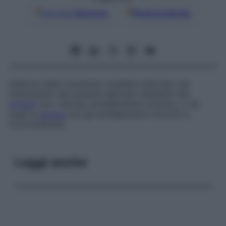
Google
Discover
Fonti preferite
Inibitore delle monamino-ossidasi utilizzato nel
trattamento dei pazienti depressi resistenti alla
terapia
con i farmaci antidepressivi triciclici, o nei
quali la
terapia
con gli antidepressivi triciclici è
controindicata.
Leggi anche