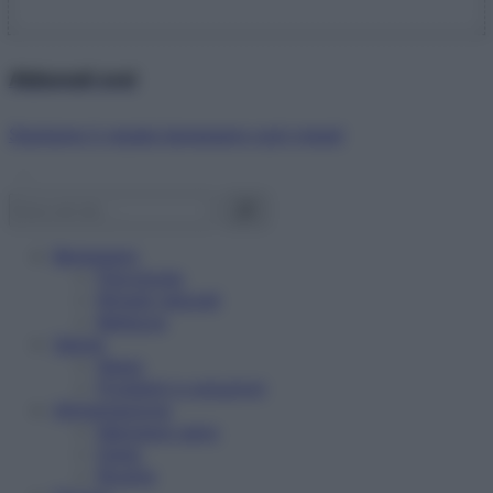
Abbonati ora!
Starbene ti regala benessere ogni mese!
Benessere
Psicologia
Rimedi naturali
Bellezza
Salute
News
Problemi e soluzioni
Alimentazione
Mangiare sano
Diete
Ricette