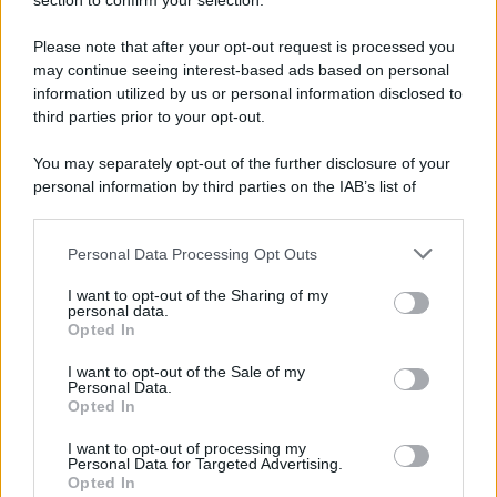
Note Legali
section to confirm your selection.
Preferenze Privacy
Please note that after your opt-out request is processed you
may continue seeing interest-based ads based on personal
information utilized by us or personal information disclosed to
third parties prior to your opt-out.
You may separately opt-out of the further disclosure of your
personal information by third parties on the IAB’s list of
downstream participants.
Personal Data Processing Opt Outs
This information may also be disclosed by us to third parties
on the IAB’s List of Downstream Participants that may further
I want to opt-out of the Sharing of my
disclose it to other third parties.
personal data.
Opted In
Please note that this website/app uses one or more Google
services and may gather and store information including but
I want to opt-out of the Sale of my
Personal Data.
not limited to your visit or usage behaviour. You may click to
Opted In
grant or deny consent to Google and its third-party tags to
use your data for below specified purposes in below Google
I want to opt-out of processing my
consent section.
Personal Data for Targeted Advertising.
Opted In