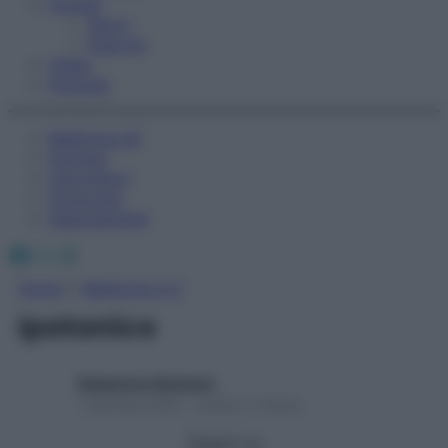
Fitness
Sport
Esercizi
Video
Podcast
Medicina AZ
Farmaci
Calcolatori
Oroscopo
Abbonamenti
Facebook
X
Instagram
Home
»
Medicina A-Z
ipotonico
Redazione Starbene
1 Gennaio 2025 – Lettura 1 minuto
Seguici su