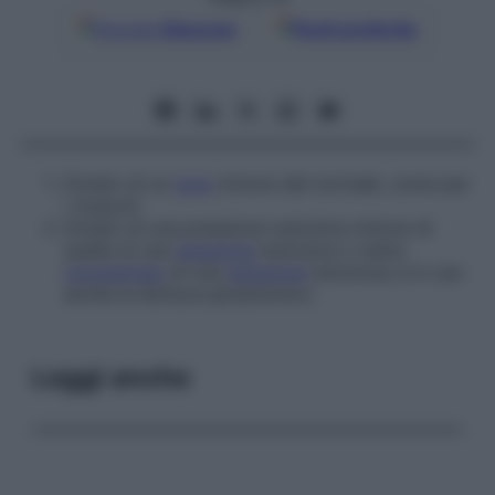
Google
Discover
Fonti preferite
Dotato di un
tono
minore del normale, come per
i muscoli.
Dotato di una pressione osmotica minore di
quella di una
soluzione
isotonica o meno
concentrato
di una
soluzione
isotonica; è in uso
anche la dicitura
ipoisotonico
.
Leggi anche