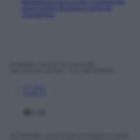
Mindfulness tra le vette: a Cortina due
giorni lontani da stress e ansia da
smartphone
© Belpietro Edizioni Periodiche SRL –
Riproduzione riservata – P.Iva 13673600964
Chi siamo
Pubblicità
Facebook
X
Instagram
ATTENZIONE: Le informazioni contenute in questo