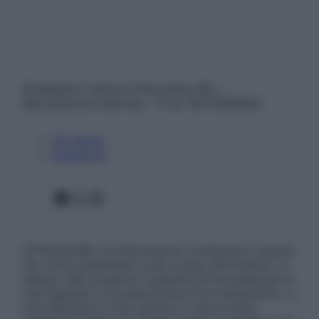
© Belpietro Edizioni Periodiche SRL –
Riproduzione riservata – P.Iva 13673600964
Chi siamo
Pubblicità
Facebook
X
Instagram
ATTENZIONE: Le informazioni contenute in questo
sito sono presentate a solo scopo informativo, in
nessun caso possono costituire la formulazione di
una diagnosi o la prescrizione di un trattamento, e
non intendono e non devono in alcun modo