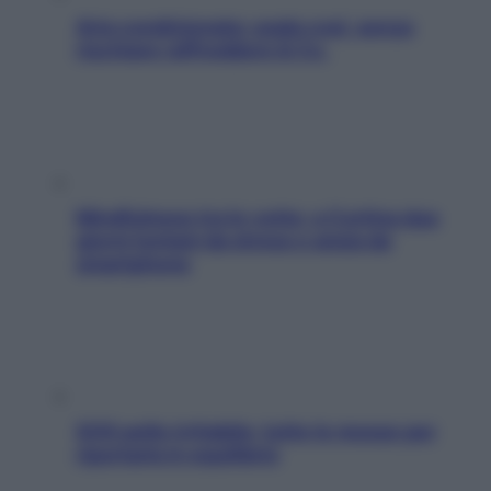
Aria condizionata: usala così, senza
rischiare raffreddore & Co.
Mindfulness tra le vette: a Cortina due
giorni lontani da stress e ansia da
smartphone
SOS pelle irritabile: tutte le mosse per
riportarla in equilibrio