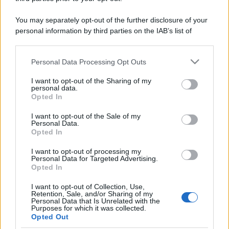
You may separately opt-out of the further disclosure of your
personal information by third parties on the IAB’s list of
downstream participants.
Personal Data Processing Opt Outs
This information may also be disclosed by us to third parties
on the IAB’s List of Downstream Participants that may further
I want to opt-out of the Sharing of my
disclose it to other third parties.
personal data.
Opted In
Please note that this website/app uses one or more Google
services and may gather and store information including but
I want to opt-out of the Sale of my
Personal Data.
not limited to your visit or usage behaviour. You may click to
Opted In
grant or deny consent to Google and its third-party tags to
use your data for below specified purposes in below Google
I want to opt-out of processing my
consent section.
Personal Data for Targeted Advertising.
Opted In
I want to opt-out of Collection, Use,
Retention, Sale, and/or Sharing of my
Personal Data that Is Unrelated with the
Purposes for which it was collected.
Opted Out