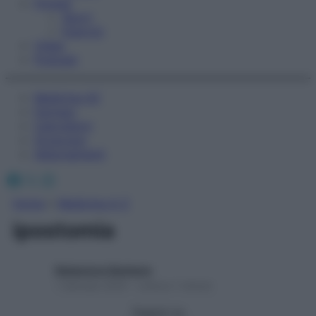
Fitness
Sport
Esercizi
Video
Podcast
Medicina AZ
Farmaci
Calcolatori
Oroscopo
Abbonamenti
Facebook
X
Instagram
Home
»
Medicina A-Z
ipostomia
Redazione Starbene
1 Gennaio 2025 – Lettura 1 minuto
Seguici su