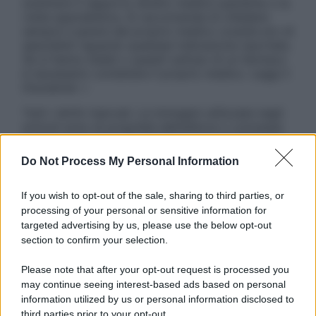
sostituire il rapporto diretto medico-paziente o la
visita specialistica. Si raccomanda di chiedere
sempre il parere del proprio medico curante e/o di
specialisti riguardo qualsiasi indicazione riportata.
Se si hanno dubbi o quesiti sull’uso di un farmaco
è necessario contattare il proprio medico. Leggi il
Disclaimer »
Tutti i diritti riservati. Le immagini utilizzate negli
articoli sono di proprietà dell’editore o concesse
in licenza per l’uso. È vietata la riproduzione non
autorizzata.
Do Not Process My Personal Information
If you wish to opt-out of the sale, sharing to third parties, or
processing of your personal or sensitive information for
Informativa
targeted advertising by us, please use the below opt-out
Privacy Policy
section to confirm your selection.
Cookie Policy
Note Legali
Please note that after your opt-out request is processed you
Preferenze Privacy
may continue seeing interest-based ads based on personal
information utilized by us or personal information disclosed to
third parties prior to your opt-out.