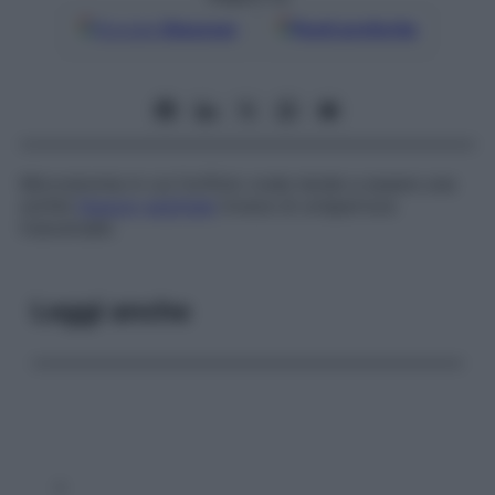
Google
Discover
Fonti preferite
Microstomia in cui l’orifizio orale tende a essere una
sottile
fessura
sagittale
invece di un’apertura
trasversale.
Leggi anche