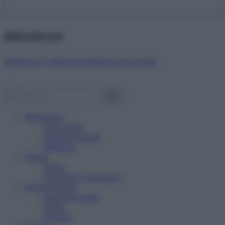
Abbonati ora!
Starbene ti regala benessere ogni mese!
Benessere
Psicologia
Rimedi naturali
Bellezza
Salute
News
Problemi e soluzioni
Alimentazione
Mangiare sano
Diete
Ricette