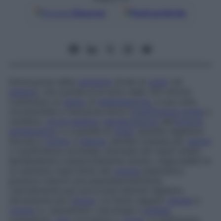
Google
Discover
Fonti preferite
Diminuzione della
natriemia
(livelli di
sodio
nel
plasma
), che scende al di sotto delle 135 mmol/l;
costituisce un
segno
di
disidratazione
, a sua volta
riconducibile a ritenzione idrica (
insufficienza renale
o
cardiaca,
cirrosi epatica
,
ipersecrezione
dell’
ormone
antidiuretico
) o a perdite di
sodio
(perdite digestive
dovute a
vomito
e
diarrea
, perdite cutanee per
ustioni
o insufficienza surrenale, anomalie dei tubuli renali).
Iperlipidemie e iperproteinemie severe, responsabili di
un aumento importante del
volume
plasmatico,
possono indurre una pseudoiponatriemia.
L’iponatriemia può provocare disturbi digestivi
(avversione per l’
acqua
, cui fanno seguito
nausea
e
vomito
) e, soprattutto, neurologici (
cefalea
,
confusione,
crisi
convulsive o
coma
). Il trattamento,