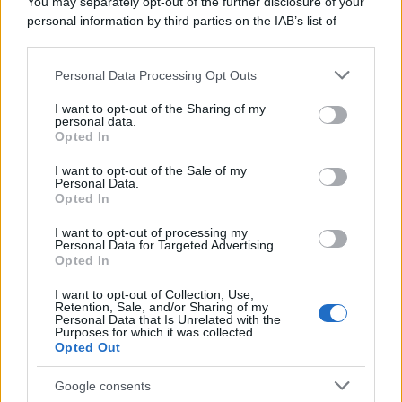
You may separately opt-out of the further disclosure of your
personal information by third parties on the IAB’s list of
downstream participants.
Personal Data Processing Opt Outs
This information may also be disclosed by us to third parties
on the IAB’s List of Downstream Participants that may further
I want to opt-out of the Sharing of my
disclose it to other third parties.
personal data.
Opted In
Please note that this website/app uses one or more Google
services and may gather and store information including but
I want to opt-out of the Sale of my
Personal Data.
not limited to your visit or usage behaviour. You may click to
Opted In
grant or deny consent to Google and its third-party tags to
use your data for below specified purposes in below Google
I want to opt-out of processing my
consent section.
Personal Data for Targeted Advertising.
Opted In
I want to opt-out of Collection, Use,
Retention, Sale, and/or Sharing of my
Personal Data that Is Unrelated with the
Purposes for which it was collected.
Opted Out
Google consents