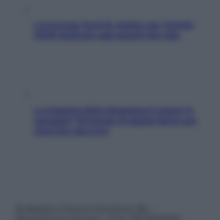
L’oroscopo food di Jupiter per l’estate
2026 dedicato agli amanti del cibo
La trappola della dopamina ti segue in
spiaggia? Strategie di digital detox per
staccare davvero
© Belpietro Edizioni Periodiche SRL –
Riproduzione riservata – P.Iva 13673600964