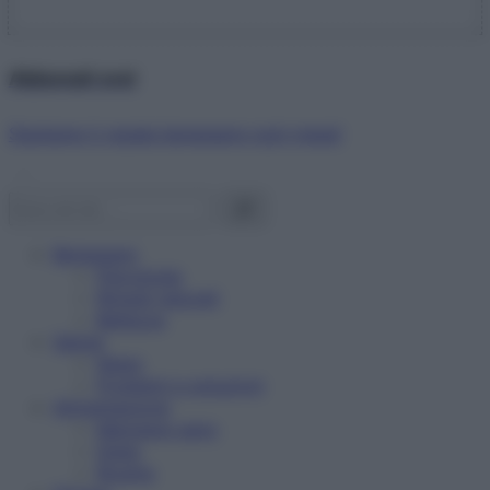
Abbonati ora!
Starbene ti regala benessere ogni mese!
Benessere
Psicologia
Rimedi naturali
Bellezza
Salute
News
Problemi e soluzioni
Alimentazione
Mangiare sano
Diete
Ricette