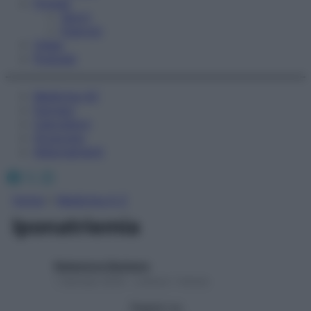
Fitness
Sport
Esercizi
Video
Podcast
Medicina AZ
Farmaci
Calcolatori
Oroscopo
Abbonamenti
Facebook
X
Instagram
Home
»
Medicina A-Z
Iponatriemia
Redazione Starbene
1 Gennaio 2025 – Lettura 1 minuto
Seguici su