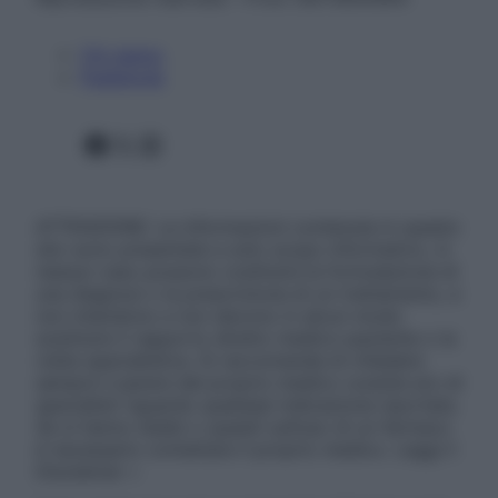
Chi siamo
Pubblicità
Facebook
X
Instagram
ATTENZIONE: Le informazioni contenute in questo
sito sono presentate a solo scopo informativo, in
nessun caso possono costituire la formulazione di
una diagnosi o la prescrizione di un trattamento, e
non intendono e non devono in alcun modo
sostituire il rapporto diretto medico-paziente o la
visita specialistica. Si raccomanda di chiedere
sempre il parere del proprio medico curante e/o di
specialisti riguardo qualsiasi indicazione riportata.
Se si hanno dubbi o quesiti sull’uso di un farmaco
è necessario contattare il proprio medico. Leggi il
Disclaimer »