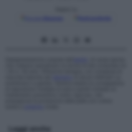
Seguici su
Google
Discover
Fonti preferite
Depigmentazione cutanea dell’
adulto
, di causa ignota,
che colpisce soprattutto le donne di età compresa tra
i 30 e i 40 anni. Affezione benigna, con comparsa di
macchie bianche del
diametro
di alcuni millimetri su
avambracci e gambe. Sembra essere la conseguenza
di esposizioni multiple al sole e quindi richiede un
trattamento preventivo molto rigoroso, che
presuppone la protezione della pelle con crema
solare a
schermo
totale.
Leggi anche