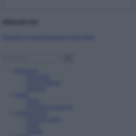
Abbonati ora!
Starbene ti regala benessere ogni mese!
Benessere
Psicologia
Rimedi naturali
Bellezza
Salute
News
Problemi e soluzioni
Alimentazione
Mangiare sano
Diete
Ricette