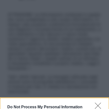
ATTENZIONE: Le informazioni contenute in questo
sito sono presentate a solo scopo informativo, in
nessun caso possono costituire la formulazione di
una diagnosi o la prescrizione di un trattamento, e
non intendono e non devono in alcun modo
sostituire il rapporto diretto medico-paziente o la
visita specialistica. Si raccomanda di chiedere
sempre il parere del proprio medico curante e/o di
specialisti riguardo qualsiasi indicazione riportata.
Se si hanno dubbi o quesiti sull’uso di un farmaco
è necessario contattare il proprio medico. Leggi il
Disclaimer »
Tutti i diritti riservati. Le immagini utilizzate negli
articoli sono di proprietà dell’editore o concesse
in licenza per l’uso. È vietata la riproduzione non
autorizzata.
Do Not Process My Personal Information