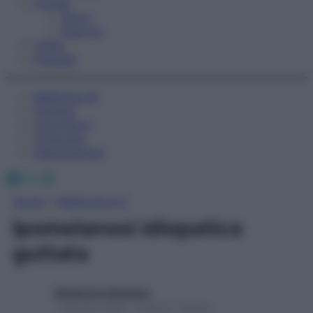
Fitness
Sport
Esercizi
Video
Podcast
Medicina AZ
Farmaci
Calcolatori
Oroscopo
Abbonamenti
Facebook
X
Instagram
Home
»
Medicina A-Z
Ipomelanosi idiopatica
guttata
Redazione Starbene
1 Gennaio 2025 – Lettura 1 minuto