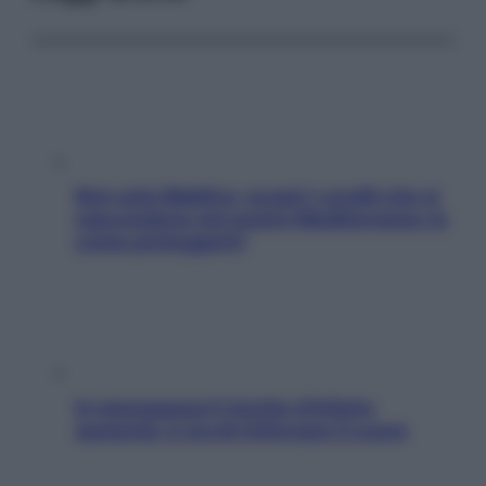
Non solo Maldive: scopri i coralli che si
nascondono nel nostro Mediterraneo (e
come proteggerli)
In menopausa il rischio d’infarto
aumenta: è ora di rinforzare il cuore