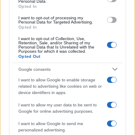
Personal Data.
not limited to your visit or usage behaviour. You may click to
Opted In
grant or deny consent to Google and its third-party tags to
use your data for below specified purposes in below Google
I want to opt-out of processing my
consent section.
Personal Data for Targeted Advertising.
Opted In
I want to opt-out of Collection, Use,
Retention, Sale, and/or Sharing of my
Personal Data that Is Unrelated with the
Purposes for which it was collected.
Opted Out
Google consents
I want to allow Google to enable storage
related to advertising like cookies on web or
device identifiers in apps.
I want to allow my user data to be sent to
Google for online advertising purposes.
I want to allow Google to send me
personalized advertising.