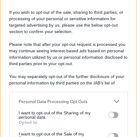
Informativa
Privacy Policy
If you wish to opt-out of the sale, sharing to third parties, or
Cookie Policy
processing of your personal or sensitive information for
Note Legali
targeted advertising by us, please use the below opt-out
Preferenze Privacy
section to confirm your selection.
Please note that after your opt-out request is processed you
may continue seeing interest-based ads based on personal
information utilized by us or personal information disclosed to
third parties prior to your opt-out.
You may separately opt-out of the further disclosure of your
personal information by third parties on the IAB’s list of
downstream participants.
Personal Data Processing Opt Outs
This information may also be disclosed by us to third parties
on the IAB’s List of Downstream Participants that may further
I want to opt-out of the Sharing of my
disclose it to other third parties.
personal data.
Opted In
Please note that this website/app uses one or more Google
services and may gather and store information including but
I want to opt-out of the Sale of my