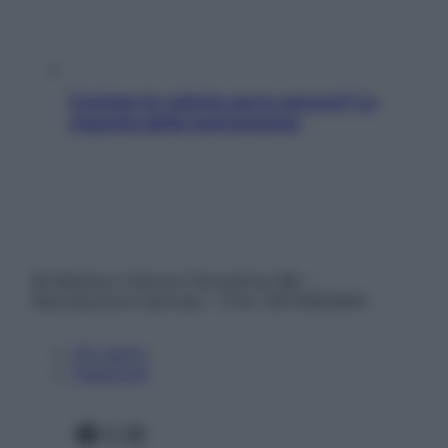
Contare le calorie serve ancora? La
risposta della nutrizionista
© Belpietro Edizioni Periodiche SRL –
Riproduzione riservata – P.Iva 13673600964
Chi siamo
Pubblicità
Facebook
X
Instagram