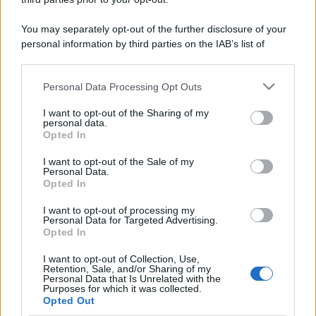
You may separately opt-out of the further disclosure of your
personal information by third parties on the IAB’s list of
downstream participants.
Personal Data Processing Opt Outs
This information may also be disclosed by us to third parties
on the IAB’s List of Downstream Participants that may further
I want to opt-out of the Sharing of my
disclose it to other third parties.
personal data.
Opted In
Please note that this website/app uses one or more Google
services and may gather and store information including but
I want to opt-out of the Sale of my
Personal Data.
not limited to your visit or usage behaviour. You may click to
Opted In
grant or deny consent to Google and its third-party tags to
use your data for below specified purposes in below Google
I want to opt-out of processing my
consent section.
Personal Data for Targeted Advertising.
Opted In
I want to opt-out of Collection, Use,
Retention, Sale, and/or Sharing of my
Personal Data that Is Unrelated with the
Purposes for which it was collected.
Opted Out