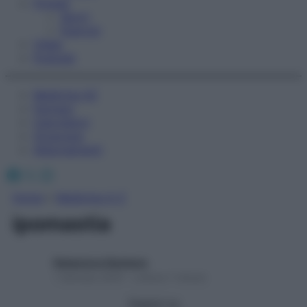
Fitness
Sport
Esercizi
Video
Podcast
Medicina AZ
Farmaci
Calcolatori
Oroscopo
Abbonamenti
Facebook
X
Instagram
Home
»
Medicina A-Z
ipomastia
Redazione Starbene
1 Gennaio 2025 – Lettura 1 minuto
Seguici su