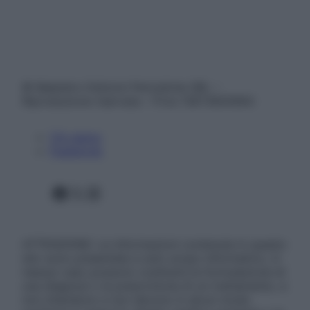
© Belpietro Edizioni Periodiche SRL –
Riproduzione riservata – P.Iva 13673600964
Chi siamo
Pubblicità
Facebook
X
Instagram
ATTENZIONE: Le informazioni contenute in questo
sito sono presentate a solo scopo informativo, in
nessun caso possono costituire la formulazione di
una diagnosi o la prescrizione di un trattamento, e
non intendono e non devono in alcun modo