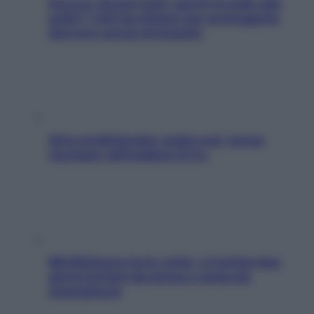
Doccia, lavarsi tutti i giorni fa male alla
pelle? I miti da sfatare per proteggerla
davvero senza stressarla
Aria condizionata: usala così, senza
rischiare raffreddore & Co.
Mindfulness tra le vette: a Cortina due
giorni lontani da stress e ansia da
smartphone