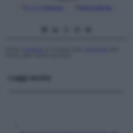
Google
Discover
Fonti preferite
Deficit
congenito
di sviluppo della
mammella
nella
donna, detto anche
ipomazia
.
Leggi anche