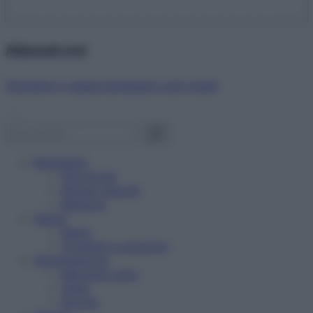
Abbonati ora!
Starbene ti regala benessere ogni mese!
Benessere
Psicologia
Rimedi naturali
Bellezza
Salute
News
Problemi e soluzioni
Alimentazione
Mangiare sano
Diete
Ricette