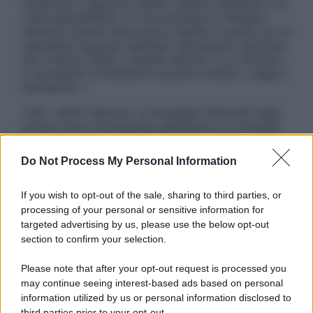
sostituire il rapporto diretto medico-paziente o la
visita specialistica. Si raccomanda di chiedere
sempre il parere del proprio medico curante e/o di
specialisti riguardo qualsiasi indicazione riportata.
Se si hanno dubbi o quesiti sull’uso di un farmaco
è necessario contattare il proprio medico. Leggi il
Disclaimer »
Tutti i diritti riservati. Le immagini utilizzate negli
articoli sono di proprietà dell’editore o concesse
in licenza per l’uso. È vietata la riproduzione non
autorizzata.
Do Not Process My Personal Information
If you wish to opt-out of the sale, sharing to third parties, or
processing of your personal or sensitive information for
Informativa
targeted advertising by us, please use the below opt-out
Privacy Policy
section to confirm your selection.
Cookie Policy
Note Legali
Please note that after your opt-out request is processed you
Preferenze Privacy
may continue seeing interest-based ads based on personal
information utilized by us or personal information disclosed to
third parties prior to your opt-out.