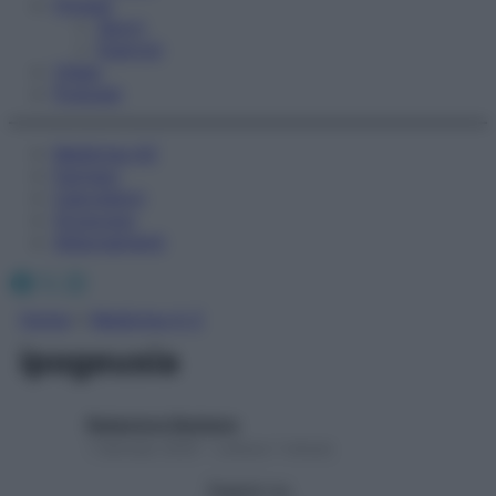
Fitness
Sport
Esercizi
Video
Podcast
Medicina AZ
Farmaci
Calcolatori
Oroscopo
Abbonamenti
Facebook
X
Instagram
Home
»
Medicina A-Z
ipogeusia
Redazione Starbene
1 Gennaio 2025 – Lettura 1 minuto
Seguici su