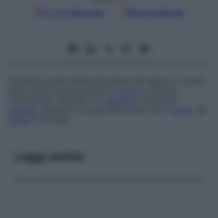
Google
Discover
Fonti preferite
Diminuita acuità della percezione dei sapori. A causa
della stretta associazione tra
gusto
e odorato,
solitamente i pazienti con
anosmia
riferiscono
ageusia
, sebbene si possa dimostrare che il
senso
del
gusto
è normale.
Leggi anche