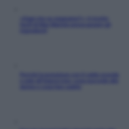
«Oggi che se magnamo?»: 4 ricette
facili di Max Mariola senza pesare gli
ingredienti
Perché la pressione con il caldo scende
e sale all’improvviso: cosa succede alle
donne e cosa fare subito