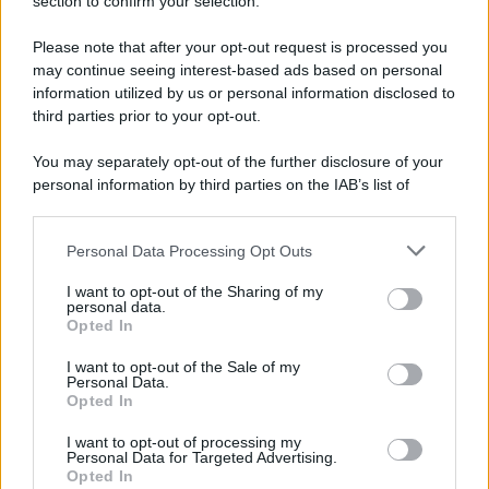
Note Legali
section to confirm your selection.
Preferenze Privacy
Please note that after your opt-out request is processed you
may continue seeing interest-based ads based on personal
information utilized by us or personal information disclosed to
third parties prior to your opt-out.
You may separately opt-out of the further disclosure of your
personal information by third parties on the IAB’s list of
downstream participants.
Personal Data Processing Opt Outs
This information may also be disclosed by us to third parties
on the IAB’s List of Downstream Participants that may further
I want to opt-out of the Sharing of my
disclose it to other third parties.
personal data.
Opted In
Please note that this website/app uses one or more Google
services and may gather and store information including but
I want to opt-out of the Sale of my
Personal Data.
not limited to your visit or usage behaviour. You may click to
Opted In
grant or deny consent to Google and its third-party tags to
use your data for below specified purposes in below Google
I want to opt-out of processing my
consent section.
Personal Data for Targeted Advertising.
Opted In