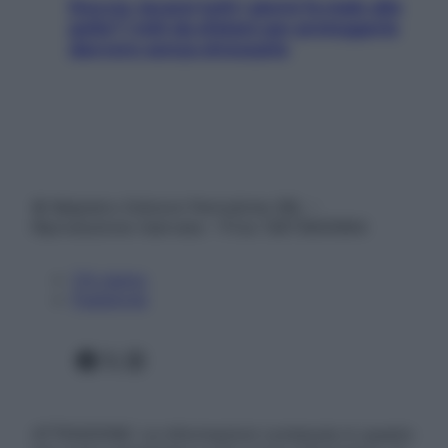
Doccia, lavarsi tutti i giorni fa male alla
pelle? I miti da sfatare per proteggerla
davvero senza stressarla
© Belpietro Edizioni Periodiche SRL –
Riproduzione riservata – P.Iva 13673600964
Chi siamo
Pubblicità
Facebook
X
Instagram
ATTENZIONE: Le informazioni contenute in questo