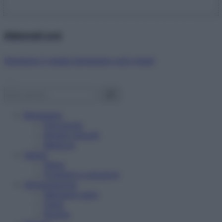
Abbonati ora!
Starbene ti regala benessere ogni mese!
Benessere
Psicologia
Rimedi naturali
Bellezza
Salute
News
Problemi e soluzioni
Alimentazione
Mangiare sano
Diete
Ricette