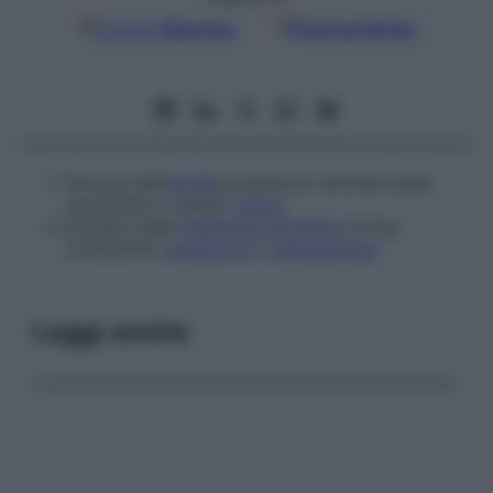
Google
Discover
Fonti preferite
Ormone dell’
ipofisi
posteriore: termine usato
raramente in questo
senso
.
Estratto della
ghiandola pituitaria
di bue
contenente
ossitocina
e
vasopressina
.
Leggi anche