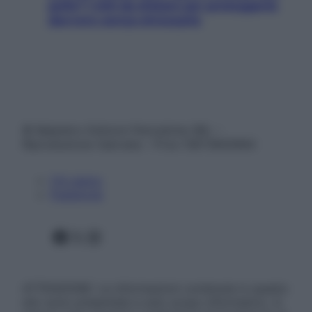
pelle? I miti da sfatare per proteggerla
davvero senza stressarla
© Belpietro Edizioni Periodiche SRL –
Riproduzione riservata – P.Iva 13673600964
Chi siamo
Pubblicità
Facebook
X
Instagram
ATTENZIONE: Le informazioni contenute in questo
sito sono presentate a solo scopo informativo, in