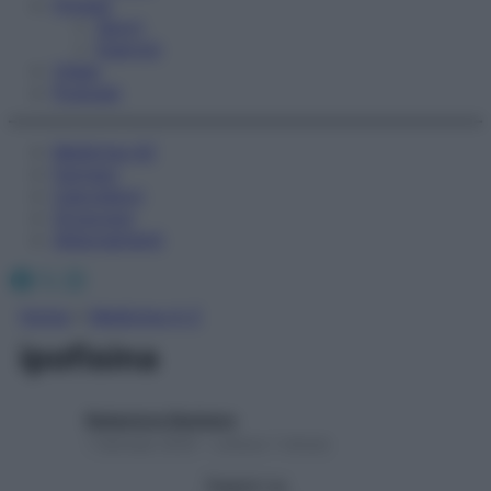
Fitness
Sport
Esercizi
Video
Podcast
Medicina AZ
Farmaci
Calcolatori
Oroscopo
Abbonamenti
Facebook
X
Instagram
Home
»
Medicina A-Z
ipofisina
Redazione Starbene
1 Gennaio 2025 – Lettura 1 minuto
Seguici su