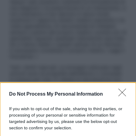
nessun caso possono costituire la formulazione di
una diagnosi o la prescrizione di un trattamento, e
non intendono e non devono in alcun modo
sostituire il rapporto diretto medico-paziente o la
visita specialistica. Si raccomanda di chiedere
sempre il parere del proprio medico curante e/o di
specialisti riguardo qualsiasi indicazione riportata.
Se si hanno dubbi o quesiti sull’uso di un farmaco
è necessario contattare il proprio medico. Leggi il
Disclaimer »
Tutti i diritti riservati. Le immagini utilizzate negli
articoli sono di proprietà dell’editore o concesse
in licenza per l’uso. È vietata la riproduzione non
autorizzata.
Do Not Process My Personal Information
If you wish to opt-out of the sale, sharing to third parties, or
Informativa
processing of your personal or sensitive information for
Privacy Policy
targeted advertising by us, please use the below opt-out
Cookie Policy
section to confirm your selection.
Note Legali