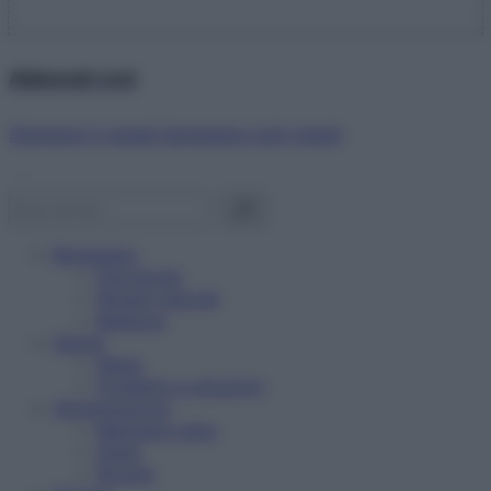
Abbonati ora!
Starbene ti regala benessere ogni mese!
Benessere
Psicologia
Rimedi naturali
Bellezza
Salute
News
Problemi e soluzioni
Alimentazione
Mangiare sano
Diete
Ricette