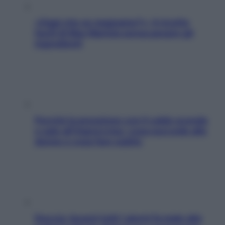
«Oggi che se magnamo?»: 4 ricette
facili di Max Mariola senza pesare gli
ingredienti
Perché la pressione con il caldo scende
e sale all’improvviso: cosa succede alle
donne e cosa fare subito
Doccia, lavarsi tutti i giorni fa male alla