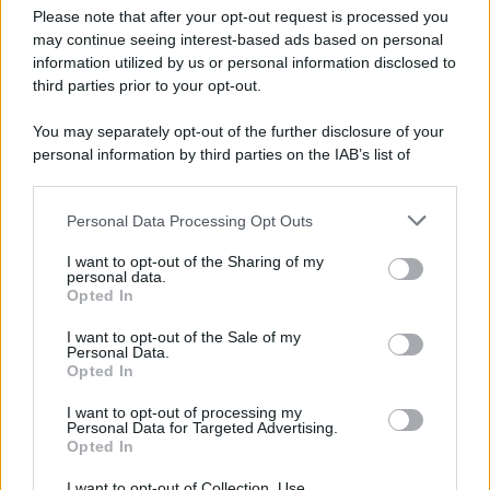
Preferenze Privacy
Please note that after your opt-out request is processed you
may continue seeing interest-based ads based on personal
information utilized by us or personal information disclosed to
third parties prior to your opt-out.
You may separately opt-out of the further disclosure of your
personal information by third parties on the IAB’s list of
downstream participants.
Personal Data Processing Opt Outs
This information may also be disclosed by us to third parties
on the IAB’s List of Downstream Participants that may further
I want to opt-out of the Sharing of my
disclose it to other third parties.
personal data.
Opted In
Please note that this website/app uses one or more Google
services and may gather and store information including but
I want to opt-out of the Sale of my
Personal Data.
not limited to your visit or usage behaviour. You may click to
Opted In
grant or deny consent to Google and its third-party tags to
use your data for below specified purposes in below Google
I want to opt-out of processing my
consent section.
Personal Data for Targeted Advertising.
Opted In
I want to opt-out of Collection, Use,