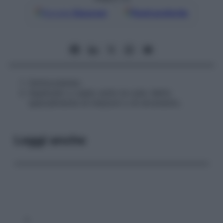
Google
Discover
Fonti preferite
Sottocutaneo.
Applicato o usato sotto la cute: detto
specialmente di iniezioni o di strumento.
Leggi anche