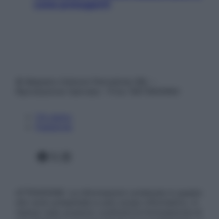
come proteggerli)
© Belpietro Edizioni Periodiche SRL –
Riproduzione riservata – P.Iva 13673600964
Chi siamo
Pubblicità
Facebook
X
Instagram
ATTENZIONE: Le informazioni contenute in questo
sito sono presentate a solo scopo informativo, in
nessun caso possono costituire la formulazione di