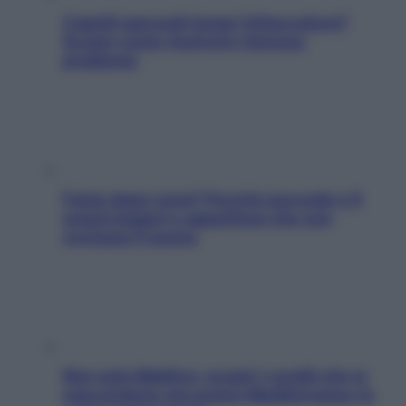
Capelli spezzati lungo l’attaccatura?
Scopri come risolvere l’annoso
problema
Fame dopo cena? Perché succede e 6
snack leggeri e appetitosi che non
rovinano il sonno
Non solo Maldive: scopri i coralli che si
nascondono nel nostro Mediterraneo (e