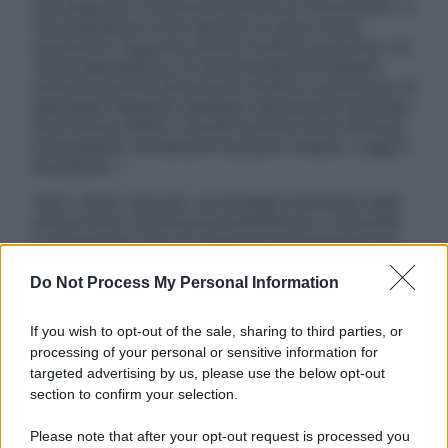
una diagnosi o la prescrizione di un trattamento, e
non intendono e non devono in alcun modo
sostituire il rapporto diretto medico-paziente o la
visita specialistica. Si raccomanda di chiedere
sempre il parere del proprio medico curante e/o di
specialisti riguardo qualsiasi indicazione riportata.
Se si hanno dubbi o quesiti sull’uso di un farmaco
è necessario contattare il proprio medico. Leggi il
Disclaimer »
Tutti i diritti riservati. Le immagini utilizzate negli
articoli sono di proprietà dell’editore o concesse
in licenza per l’uso. È vietata la riproduzione non
autorizzata.
Do Not Process My Personal Information
If you wish to opt-out of the sale, sharing to third parties, or
Informativa
processing of your personal or sensitive information for
Privacy Policy
targeted advertising by us, please use the below opt-out
Cookie Policy
section to confirm your selection.
Note Legali
Preferenze Privacy
Please note that after your opt-out request is processed you