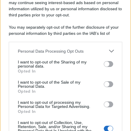
may continue seeing interest-based ads based on personal
information utilized by us or personal information disclosed to
third parties prior to your opt-out.
You may separately opt-out of the further disclosure of your
personal information by third parties on the IAB’s list of
downstream participants.
Personal Data Processing Opt Outs
This information may also be disclosed by us to third parties
on the IAB’s List of Downstream Participants that may further
I want to opt-out of the Sharing of my
disclose it to other third parties.
personal data.
Opted In
Please note that this website/app uses one or more Google
services and may gather and store information including but
I want to opt-out of the Sale of my
Personal Data.
not limited to your visit or usage behaviour. You may click to
Opted In
grant or deny consent to Google and its third-party tags to
use your data for below specified purposes in below Google
I want to opt-out of processing my
consent section.
Personal Data for Targeted Advertising.
Opted In
I want to opt-out of Collection, Use,
Retention, Sale, and/or Sharing of my
Personal Data that Is Unrelated with the