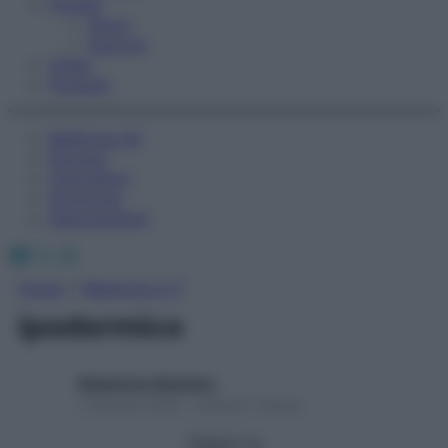
Fitness
Sport
Esercizi
Video
Podcast
Medicina AZ
Farmaci
Calcolatori
Oroscopo
Abbonamenti
Facebook
X
Instagram
Home
»
Medicina A-Z
ipodermico
Redazione Starbene
1 Gennaio 2025 – Lettura 1 minuto
Seguici su