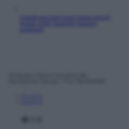
Capelli spezzati lungo l’attaccatura?
Scopri come risolvere l’annoso
problema
© Belpietro Edizioni Periodiche SRL –
Riproduzione riservata – P.Iva 13673600964
Chi siamo
Pubblicità
Facebook
X
Instagram