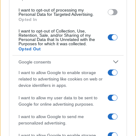
grant or deny consent to Google and its third-party tags to
use your data for below specified purposes in below Google
I want to opt-out of processing my
consent section.
Personal Data for Targeted Advertising.
Opted In
I want to opt-out of Collection, Use,
Retention, Sale, and/or Sharing of my
Personal Data that Is Unrelated with the
Purposes for which it was collected.
Opted Out
Google consents
I want to allow Google to enable storage
related to advertising like cookies on web or
device identifiers in apps.
I want to allow my user data to be sent to
Google for online advertising purposes.
I want to allow Google to send me
personalized advertising.
I want to allow Google to enable storage