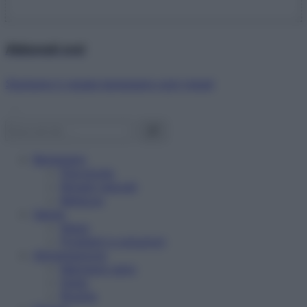
Abbonati ora!
Starbene ti regala benessere ogni mese!
Benessere
Psicologia
Rimedi naturali
Bellezza
Salute
News
Problemi e soluzioni
Alimentazione
Mangiare sano
Diete
Ricette