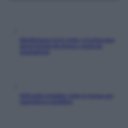
Mindfulness tra le vette: a Cortina due
giorni lontani da stress e ansia da
smartphone
SOS pelle irritabile: tutte le mosse per
riportarla in equilibrio