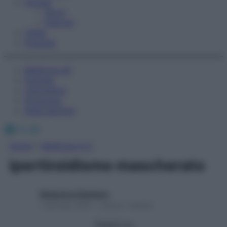
Fitness
Sport
Esercizi
Video
Podcast
Medicina AZ
Farmaci
Calcolatori
Oroscopo
Abbonamenti
Facebook
X
Instagram
Home
»
Medicina A-Z
ipertiroidismo mascherato
Redazione Starbene
1 Gennaio 2025 – Lettura 1 minuto
Seguici su