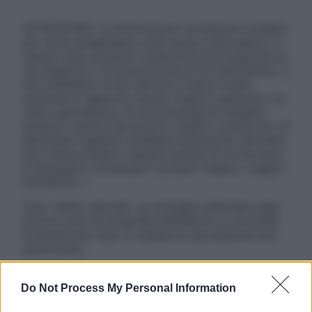
ATTENZIONE: Le informazioni contenute in questo
sito sono presentate a solo scopo informativo, in
nessun caso possono costituire la formulazione di
una diagnosi o la prescrizione di un trattamento, e
non intendono e non devono in alcun modo
sostituire il rapporto diretto medico-paziente o la
visita specialistica. Si raccomanda di chiedere
sempre il parere del proprio medico curante e/o di
specialisti riguardo qualsiasi indicazione riportata.
Se si hanno dubbi o quesiti sull’uso di un farmaco
è necessario contattare il proprio medico. Leggi il
Disclaimer »
Tutti i diritti riservati. Le immagini utilizzate negli
articoli sono di proprietà dell’editore o concesse
in licenza per l’uso. È vietata la riproduzione non
autorizzata.
Do Not Process My Personal Information
Informativa