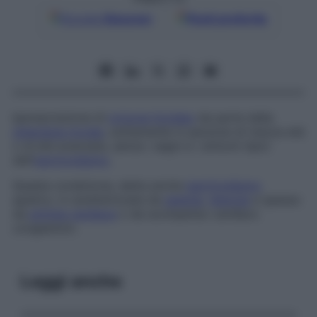
Google
Discover
Fonti preferite
Ipersecrezione di
ormone tiroideo
da parte della
ghiandola tiroide
, solitamente in persone di mezza età
o di età avanzata, senza i segni e i sintomi tipici
dell’
ipertiroidismo
.
Questa condizione, detta anche
ipertiroidismo
apatico
, è caratterizzata da
astenia
,
letargia
e spesso
da
aritmia cardiaca
o da scompenso cardiaco
congestizio.
Leggi anche