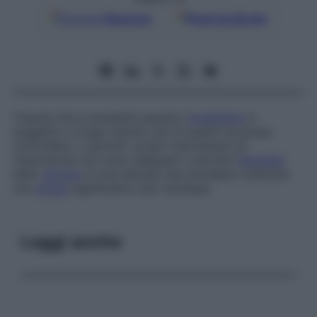
Google
Discover
Fonti preferite
Trauma che si presenta quando l’
organismo
è
soggetto a troppi stimoli, più di quanti ne possa
controllare, o perché i propri meccanismi di
trascrizione non sono adeguati o perché l’
intensità
dello
stimolo
è così elevata che potrebbe costituire
uno
stress
significativo per chiunque.
Leggi anche