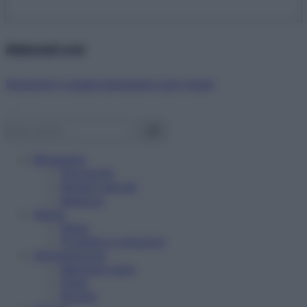
Abbonati ora!
Starbene ti regala benessere ogni mese!
Benessere
Psicologia
Rimedi naturali
Bellezza
Salute
News
Problemi e soluzioni
Alimentazione
Mangiare sano
Diete
Ricette