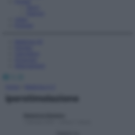
Fitness
Sport
Esercizi
Video
Podcast
Medicina AZ
Farmaci
Calcolatori
Oroscopo
Abbonamenti
Facebook
X
Instagram
Home
»
Medicina A-Z
iperstimolazione
Redazione Starbene
1 Gennaio 2025 – Lettura 1 minuto
Seguici su