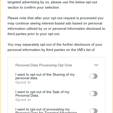
Cookie Policy
targeted advertising by us, please use the below opt-out
Note Legali
section to confirm your selection.
Preferenze Privacy
Please note that after your opt-out request is processed you
may continue seeing interest-based ads based on personal
information utilized by us or personal information disclosed to
third parties prior to your opt-out.
You may separately opt-out of the further disclosure of your
personal information by third parties on the IAB’s list of
downstream participants.
Personal Data Processing Opt Outs
This information may also be disclosed by us to third parties
on the IAB’s List of Downstream Participants that may further
I want to opt-out of the Sharing of my
disclose it to other third parties.
personal data.
Opted In
Please note that this website/app uses one or more Google
services and may gather and store information including but
I want to opt-out of the Sale of my
Personal Data.
not limited to your visit or usage behaviour. You may click to
Opted In
grant or deny consent to Google and its third-party tags to
use your data for below specified purposes in below Google
I want to opt-out of processing my
consent section.
Personal Data for Targeted Advertising.