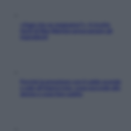
«Oggi che se magnamo?»: 4 ricette
facili di Max Mariola senza pesare gli
ingredienti
Perché la pressione con il caldo scende
e sale all’improvviso: cosa succede alle
donne e cosa fare subito