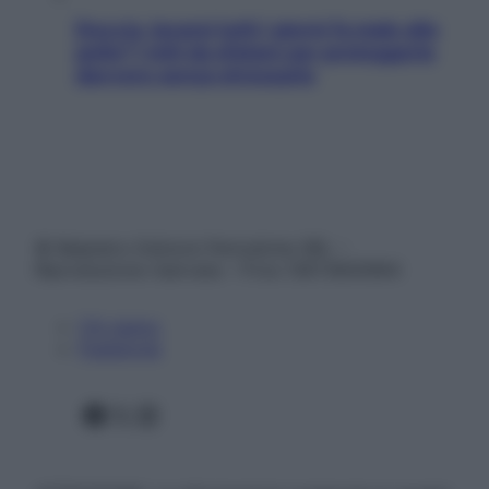
Doccia, lavarsi tutti i giorni fa male alla
pelle? I miti da sfatare per proteggerla
davvero senza stressarla
© Belpietro Edizioni Periodiche SRL –
Riproduzione riservata – P.Iva 13673600964
Chi siamo
Pubblicità
Facebook
X
Instagram