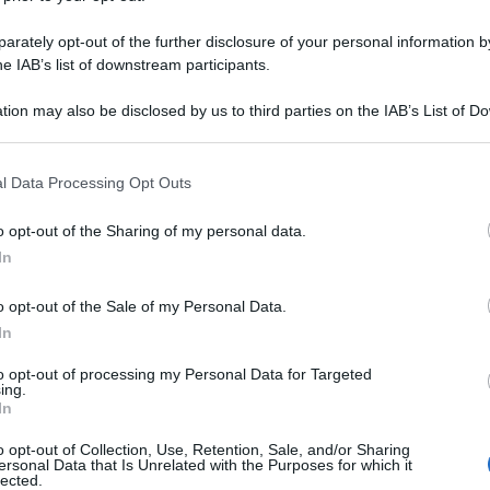
rately opt-out of the further disclosure of your personal information by
he IAB’s list of downstream participants.
tion may also be disclosed by us to third parties on the IAB’s List of 
 that may further disclose it to other third parties.
 that this website/app uses one or more Google services and may gath
l Data Processing Opt Outs
including but not limited to your visit or usage behaviour. You may click 
 to Google and its third-party tags to use your data for below specifi
o opt-out of the Sharing of my personal data.
ogle consent section.
In
o opt-out of the Sale of my Personal Data.
In
to opt-out of processing my Personal Data for Targeted
ing.
In
o opt-out of Collection, Use, Retention, Sale, and/or Sharing
ersonal Data that Is Unrelated with the Purposes for which it
lected.