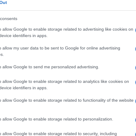
orticosurrenalica 
Out
consents
o allow Google to enable storage related to advertising like cookies on
Le
evice identifiers in apps.
o allow my user data to be sent to Google for online advertising
ti preferite
s.
to allow Google to send me personalized advertising.
o allow Google to enable storage related to analytics like cookies on
evice identifiers in apps.
deficit parziale o totale di un
enzima
, più
o allow Google to enable storage related to functionality of the website
 nella sintesi corticosurrenalica del
cortisolo
. Una
isolo
elicita un’iperproduzione di
ormone
nteriore, che determina
iperplasia
e
ipertrofia
della
essiva di steroidi androgeni. Alla nascita i pazienti
o allow Google to enable storage related to personalization.
andito, quelli di
sesso
femminile un
clitoride
 genitali; in alcuni casi è presente, come
o allow Google to enable storage related to security, including