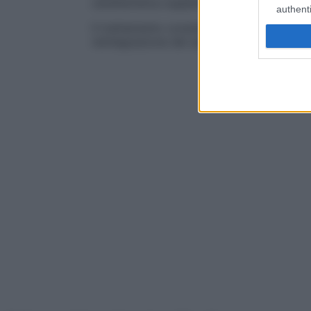
caratteristica supplementare, una perdita 
authenti
Il trattamento consiste nella somministra
reintegrazione del sale perduto.