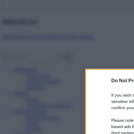
Abbonati ora!
Starbene ti regala benessere ogni mese!
Benessere
Psicologia
Do Not Pr
Rimedi naturali
Bellezza
Salute
If you wish 
News
sensitive in
Problemi e soluzioni
confirm your
Alimentazione
Mangiare sano
Please note
Diete
based ads b
Ricette
third parties