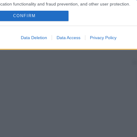
di sale.
cation functionality and fraud prevention, and other user protection.
zione di
cortisolo
o suoi analoghi e nella
CONFIRM
Data Deletion
Data Access
Privacy Policy