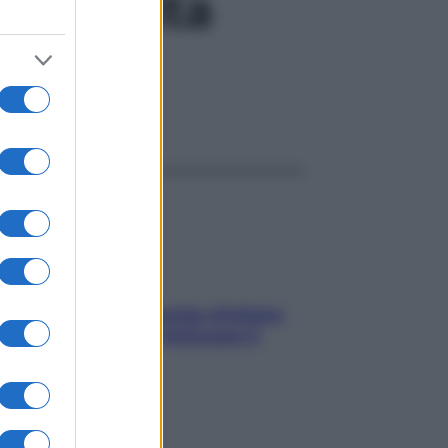
congenita
ggi anche
In menopausa il rischio d’infarto
aumenta: è ora di rinforzare il
cuore