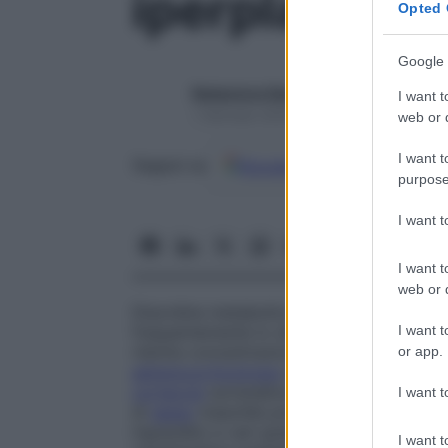
iperplasia c
Opted 
Google 
Redazione Starbene
I want t
1 Gennaio 2025 – Lettura 1 minuto
web or d
I want t
Google
Discover
Fon
Seguici su
purpose
I want 
I want t
web or d
Disordine metabolico ereditario dovuto al 
I want t
frequentemente lo steroide 21-idrossilasi,
ridotta concentrazione plasmatica di
cort
or app.
adrenocorticotropo
da parte dell’
ipofisi
a
corteccia
surrenalica e una
secrezione
ecc
I want t
di
sesso
maschile presentano un pene ingr
ingrandito e vari gradi di
virilizzazione
dei
I want t