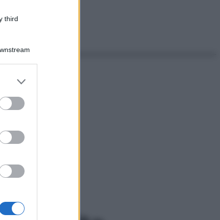
 third
Downstream
er and store
to grant or
ed purposes