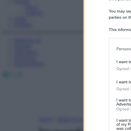
Fitness
Sport
You may sepa
Esercizi
parties on t
Video
Podcast
This informa
Participants
Medicina AZ
Farmaci
Please note
Persona
Calcolatori
information 
Oroscopo
deny consent
I want t
Abbonamenti
in below Go
Opted 
Facebook
X
Instagram
I want t
Opted 
I want 
Advertis
Opted 
Home
»
Medicina A-Z
I want t
of my P
was col