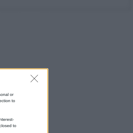
sonal or
ection to
nterest-
closed to