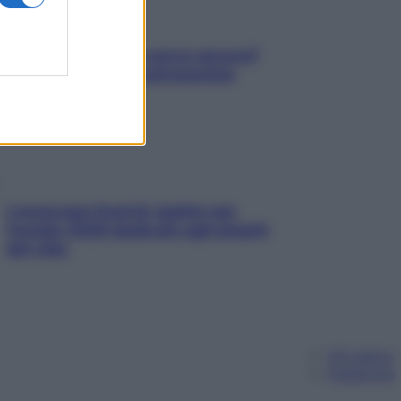
Contare le calorie serve ancora?
La risposta della nutrizionista
L’oroscopo food di Jupiter per
l’estate 2026 dedicato agli amanti
del cibo
Chi siamo
Pubblicità