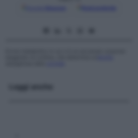
Google
Discover
Fonti preferite
Errore metabolico in cui vi è un accumulo corporeo
esagerato di ornitina, che determina un’
atrofia
serpiginosa della
coroide
.
Leggi anche