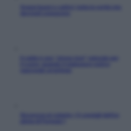
Grassi buoni e cattivi: tutta la verità che
dovresti conoscere
Il caldo è uno “stress test” naturale per
il cuore: quando il malessere estivo
nasconde un’aritmia
Sicurezza al volante: i 5 consigli dell’ex
pilota di Formula 1