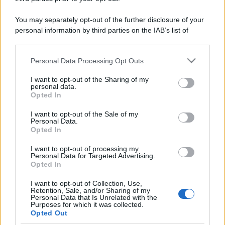
You may separately opt-out of the further disclosure of your
personal information by third parties on the IAB’s list of
downstream participants.
Personal Data Processing Opt Outs
This information may also be disclosed by us to third parties
on the IAB’s List of Downstream Participants that may further
I want to opt-out of the Sharing of my
disclose it to other third parties.
personal data.
Opted In
Please note that this website/app uses one or more Google
services and may gather and store information including but
I want to opt-out of the Sale of my
Personal Data.
not limited to your visit or usage behaviour. You may click to
Opted In
grant or deny consent to Google and its third-party tags to
use your data for below specified purposes in below Google
I want to opt-out of processing my
consent section.
Personal Data for Targeted Advertising.
Opted In
I want to opt-out of Collection, Use,
Retention, Sale, and/or Sharing of my
Personal Data that Is Unrelated with the
Purposes for which it was collected.
Opted Out