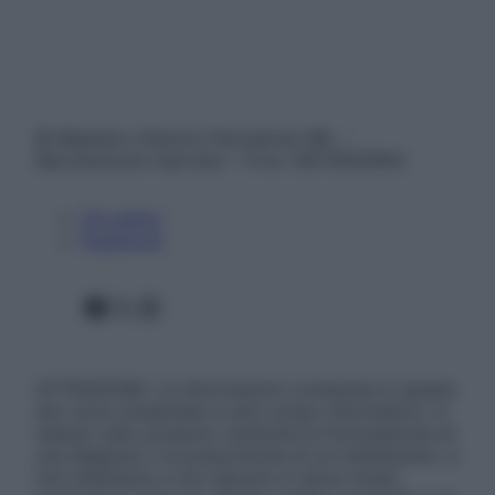
© Belpietro Edizioni Periodiche SRL –
Riproduzione riservata – P.Iva 13673600964
Chi siamo
Pubblicità
Facebook
X
Instagram
ATTENZIONE: Le informazioni contenute in questo
sito sono presentate a solo scopo informativo, in
nessun caso possono costituire la formulazione di
una diagnosi o la prescrizione di un trattamento, e
non intendono e non devono in alcun modo