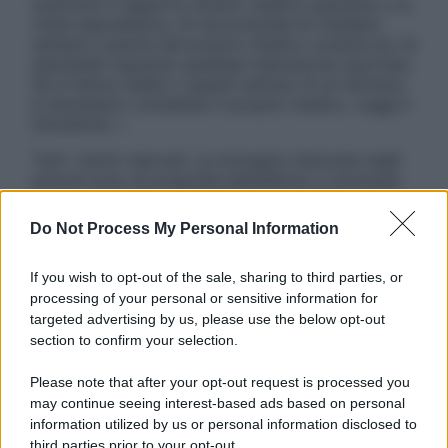
sostituire il rapporto diretto medico-paziente o la
visita specialistica. Si raccomanda di chiedere
sempre il parere del proprio medico curante e/o di
specialisti riguardo qualsiasi indicazione riportata.
Se si hanno dubbi o quesiti sull’uso di un farmaco
è necessario contattare il proprio medico. Leggi il
Disclaimer »
Tutti i diritti riservati. Le immagini utilizzate negli
articoli sono di proprietà dell’editore o concesse
in licenza per l’uso. È vietata la riproduzione non
autorizzata.
Do Not Process My Personal Information
If you wish to opt-out of the sale, sharing to third parties, or
processing of your personal or sensitive information for
Informativa
targeted advertising by us, please use the below opt-out
Privacy Policy
section to confirm your selection.
Cookie Policy
Note Legali
Please note that after your opt-out request is processed you
Preferenze Privacy
may continue seeing interest-based ads based on personal
information utilized by us or personal information disclosed to
third parties prior to your opt-out.