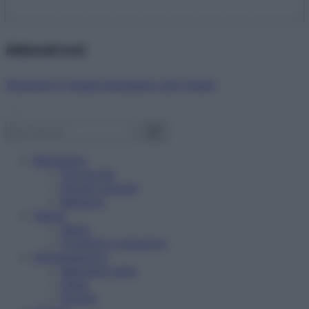
Abbonati ora!
Starbene ti regala benessere ogni mese!
Benessere
Psicologia
Rimedi naturali
Bellezza
Salute
News
Problemi e soluzioni
Alimentazione
Mangiare sano
Diete
Ricette