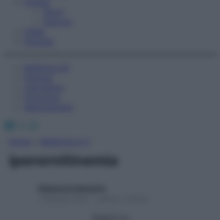
Fitness
Sport
Esercizi
Video
Podcast
Medicina AZ
Farmaci
Calcolatori
Oroscopo
Abbonamenti
Facebook
X
Instagram
Home
»
Medicina A-Z
iperornitinemia
Redazione Starbene
1 Gennaio 2025 – Lettura 1 minuto
Seguici su