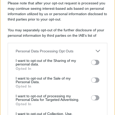
Preferenze Privacy
Please note that after your opt-out request is processed you
may continue seeing interest-based ads based on personal
information utilized by us or personal information disclosed to
third parties prior to your opt-out.
You may separately opt-out of the further disclosure of your
personal information by third parties on the IAB’s list of
downstream participants.
Personal Data Processing Opt Outs
This information may also be disclosed by us to third parties
on the IAB’s List of Downstream Participants that may further
I want to opt-out of the Sharing of my
disclose it to other third parties.
personal data.
Opted In
Please note that this website/app uses one or more Google
services and may gather and store information including but
I want to opt-out of the Sale of my
Personal Data.
not limited to your visit or usage behaviour. You may click to
Opted In
grant or deny consent to Google and its third-party tags to
use your data for below specified purposes in below Google
I want to opt-out of processing my
consent section.
Personal Data for Targeted Advertising.
Opted In
I want to opt-out of Collection, Use,