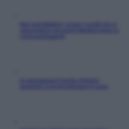
Non solo Maldive: scopri i coralli che si
nascondono nel nostro Mediterraneo (e
come proteggerli)
In menopausa il rischio d’infarto
aumenta: è ora di rinforzare il cuore