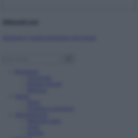
Abbonati ora!
Starbene ti regala benessere ogni mese!
Benessere
Psicologia
Rimedi naturali
Bellezza
Salute
News
Problemi e soluzioni
Alimentazione
Mangiare sano
Diete
Ricette