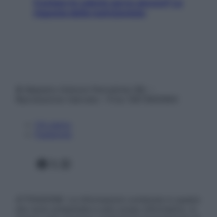
Contare le calorie serve ancora? La
risposta della nutrizionista
© Belpietro Edizioni Periodiche SRL –
Riproduzione riservata – P.Iva 13673600964
Chi siamo
Pubblicità
Facebook
X
Instagram
ATTENZIONE: Le informazioni contenute in questo
sito sono presentate a solo scopo informativo, in