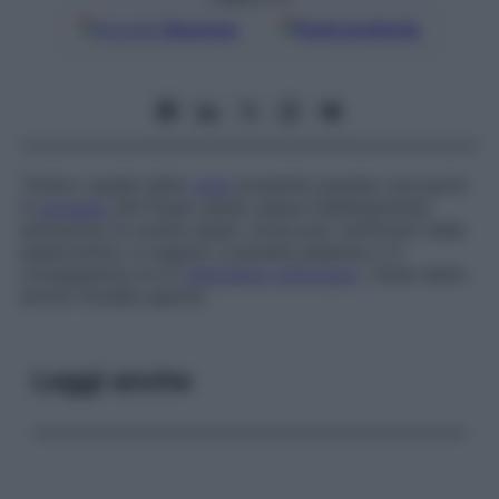
Google
Discover
Fonti preferite
Timbro nasale della
voce
presente quando una parte
in
eccesso
del flusso aereo passa indebitamente
attraverso le cavità nasali, come può verificarsi nella
palatoschisi, in seguito a paralisi palatina o in
conseguenza di un
intervento chirurgico
. Viene detto
anche
rinolalia aperta
.
Leggi anche