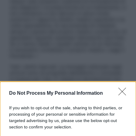
nessun caso possono costituire la formulazione di
una diagnosi o la prescrizione di un trattamento, e
non intendono e non devono in alcun modo
sostituire il rapporto diretto medico-paziente o la
visita specialistica. Si raccomanda di chiedere
sempre il parere del proprio medico curante e/o di
specialisti riguardo qualsiasi indicazione riportata.
Se si hanno dubbi o quesiti sull’uso di un farmaco
è necessario contattare il proprio medico. Leggi il
Disclaimer »
Tutti i diritti riservati. Le immagini utilizzate negli
articoli sono di proprietà dell’editore o concesse
in licenza per l’uso. È vietata la riproduzione non
autorizzata.
Do Not Process My Personal Information
If you wish to opt-out of the sale, sharing to third parties, or
Informativa
processing of your personal or sensitive information for
Privacy Policy
targeted advertising by us, please use the below opt-out
Cookie Policy
section to confirm your selection.
Note Legali