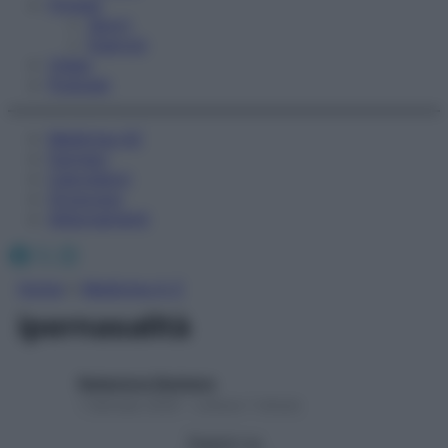
Fitness
Sport
Esercizi
Video
Podcast
Medicina AZ
Farmaci
Calcolatori
Oroscopo
Abbonamenti
Facebook
X
Instagram
Home
»
Medicina A-Z
ipernasalità
Redazione Starbene
1 Gennaio 2025 – Lettura 1 minuto
Seguici su