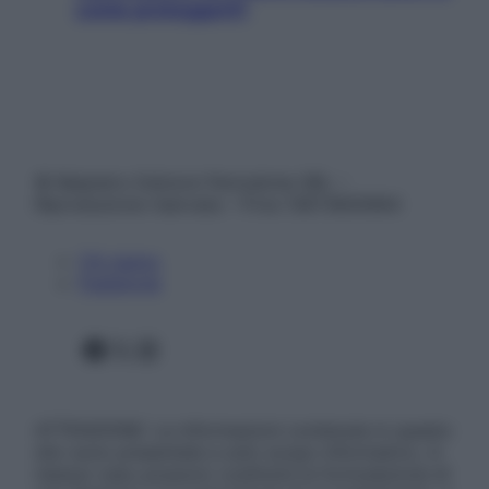
come proteggerli)
© Belpietro Edizioni Periodiche SRL –
Riproduzione riservata – P.Iva 13673600964
Chi siamo
Pubblicità
Facebook
X
Instagram
ATTENZIONE: Le informazioni contenute in questo
sito sono presentate a solo scopo informativo, in
nessun caso possono costituire la formulazione di