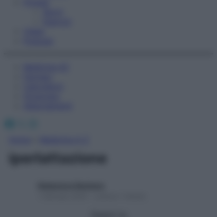
Fitness
Sport
Esercizi
Video
Podcast
Medicina AZ
Farmaci
Calcolatori
Oroscopo
Abbonamenti
Facebook
X
Instagram
Home
»
Medicina A-Z
iperlattazione
Redazione Starbene
1 Gennaio 2025 – Lettura 1 minuto
Seguici su