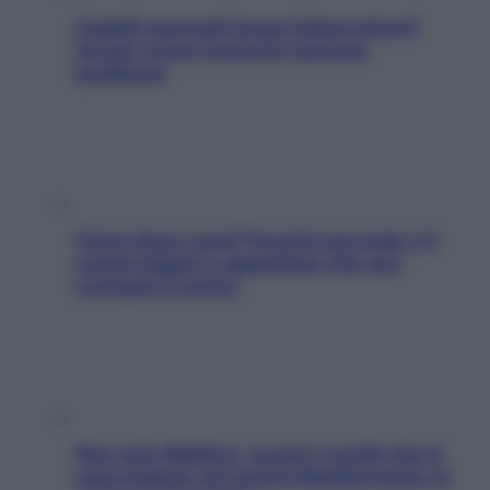
Capelli spezzati lungo l’attaccatura?
Scopri come risolvere l’annoso
problema
Fame dopo cena? Perché succede e 6
snack leggeri e appetitosi che non
rovinano il sonno
Non solo Maldive: scopri i coralli che si
nascondono nel nostro Mediterraneo (e