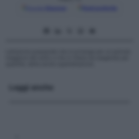
Google
Discover
Fonti preferite
Lattazione puerperale che si prolunga per un periodo
maggiore del solito e che si ritiene sia esagerata per
quantità, detta anche
superlattazione
.
Leggi anche