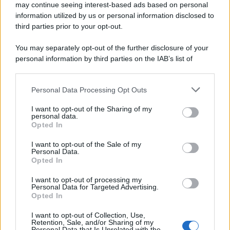
may continue seeing interest-based ads based on personal
information utilized by us or personal information disclosed to
third parties prior to your opt-out.
You may separately opt-out of the further disclosure of your
personal information by third parties on the IAB’s list of
downstream participants.
Personal Data Processing Opt Outs
This information may also be disclosed by us to third parties
on the IAB’s List of Downstream Participants that may further
I want to opt-out of the Sharing of my
disclose it to other third parties.
personal data.
Opted In
Please note that this website/app uses one or more Google
services and may gather and store information including but
I want to opt-out of the Sale of my
Personal Data.
not limited to your visit or usage behaviour. You may click to
Opted In
grant or deny consent to Google and its third-party tags to
use your data for below specified purposes in below Google
I want to opt-out of processing my
consent section.
Personal Data for Targeted Advertising.
Opted In
I want to opt-out of Collection, Use,
Retention, Sale, and/or Sharing of my
Personal Data that Is Unrelated with the