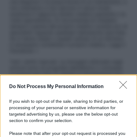
una diagnosi o la prescrizione di un trattamento, e
non intendono e non devono in alcun modo
sostituire il rapporto diretto medico-paziente o la
visita specialistica. Si raccomanda di chiedere
sempre il parere del proprio medico curante e/o di
specialisti riguardo qualsiasi indicazione riportata.
Se si hanno dubbi o quesiti sull’uso di un farmaco
è necessario contattare il proprio medico. Leggi il
Disclaimer »
Tutti i diritti riservati. Le immagini utilizzate negli
articoli sono di proprietà dell’editore o concesse
in licenza per l’uso. È vietata la riproduzione non
autorizzata.
Do Not Process My Personal Information
If you wish to opt-out of the sale, sharing to third parties, or
Informativa
processing of your personal or sensitive information for
Privacy Policy
targeted advertising by us, please use the below opt-out
Cookie Policy
section to confirm your selection.
Note Legali
Preferenze Privacy
Please note that after your opt-out request is processed you