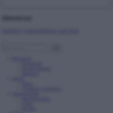
Abbonati ora!
Starbene ti regala benessere ogni mese!
Benessere
Psicologia
Rimedi naturali
Bellezza
Salute
News
Problemi e soluzioni
Alimentazione
Mangiare sano
Diete
Ricette