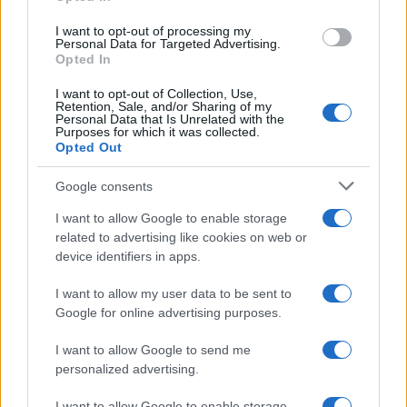
grant or deny consent to Google and its third-party tags to
use your data for below specified purposes in below Google
I want to opt-out of processing my
consent section.
Personal Data for Targeted Advertising.
Opted In
I want to opt-out of Collection, Use,
Retention, Sale, and/or Sharing of my
Personal Data that Is Unrelated with the
Purposes for which it was collected.
Opted Out
Google consents
I want to allow Google to enable storage
related to advertising like cookies on web or
device identifiers in apps.
I want to allow my user data to be sent to
Google for online advertising purposes.
I want to allow Google to send me
personalized advertising.
I want to allow Google to enable storage