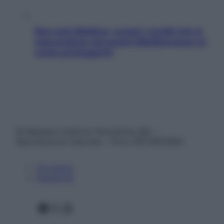
Non solo Maldive: scopri i coralli che si
nascondono nel nostro Mediterraneo (e
come proteggerli)
© Belpietro Edizioni Periodiche SRL –
Riproduzione riservata – P.Iva 13673600964
Chi siamo
Pubblicità
Facebook
X
Instagram