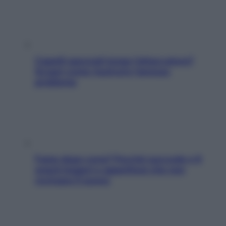
Capelli spezzati lungo l’attaccatura?
Scopri come risolvere l’annoso
problema
Fame dopo cena? Perché succede e 6
snack leggeri e appetitosi che non
rovinano il sonno