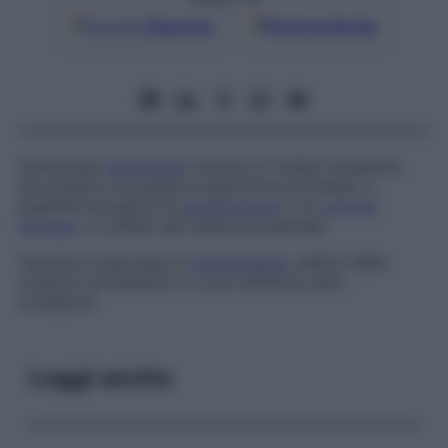
Google
Discover
Fonti preferite
Aumentata
escrezione
urinaria di fosfati inorganici,
secondaria a eccessiva assunzione di fosfati, a
quantità eccessive di
paratormone
o di
ormone
tiroideo
o a difetti del tubulo prossimale.
Talvolta è associata a
osteomalacia
, deficit della
crescita nei bambini e a una varietà di altre
condizioni.
Leggi anche