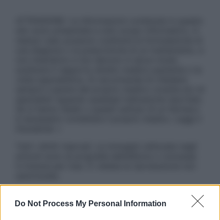
ATTENZIONE: Le informazioni contenute in questo
sito sono presentate a solo scopo informativo, in
nessun caso possono costituire la formulazione di
una diagnosi o la prescrizione di un trattamento, e
non intendono e non devono in alcun modo
sostituire il rapporto diretto medico-paziente o la
visita specialistica. Si raccomanda di chiedere
sempre il parere del proprio medico curante e/o di
specialisti riguardo qualsiasi indicazione riportata.
Se si hanno dubbi o quesiti sull’uso di un farmaco
è necessario contattare il proprio medico. Leggi il
Disclaimer »
Tutti i diritti riservati. Le immagini utilizzate negli
articoli sono di proprietà dell’editore o concesse
in licenza per l’uso. È vietata la riproduzione non
autorizzata.
Do Not Process My Personal Information
Informativa