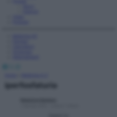
Fitness
Sport
Esercizi
Video
Podcast
Medicina AZ
Farmaci
Calcolatori
Oroscopo
Abbonamenti
Facebook
X
Instagram
Home
»
Medicina A-Z
iperfosfaturia
Redazione Starbene
1 Gennaio 2025 – Lettura 1 minuto
Seguici su