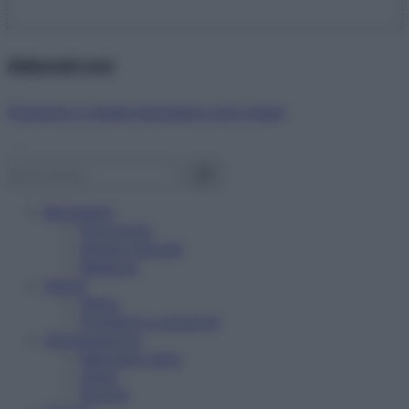
Abbonati ora!
Starbene ti regala benessere ogni mese!
Benessere
Psicologia
Rimedi naturali
Bellezza
Salute
News
Problemi e soluzioni
Alimentazione
Mangiare sano
Diete
Ricette