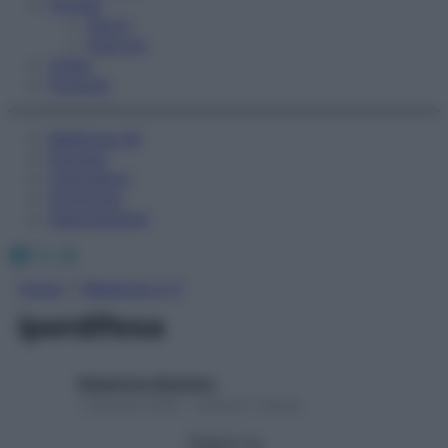
Fitness
Sport
Esercizi
Video
Podcast
Medicina AZ
Farmaci
Calcolatori
Oroscopo
Abbonamenti
Facebook
X
Instagram
Home
»
Medicina A-Z
iperdifesa
Redazione Starbene
1 Gennaio 2025 – Lettura 1 minuto
Seguici su