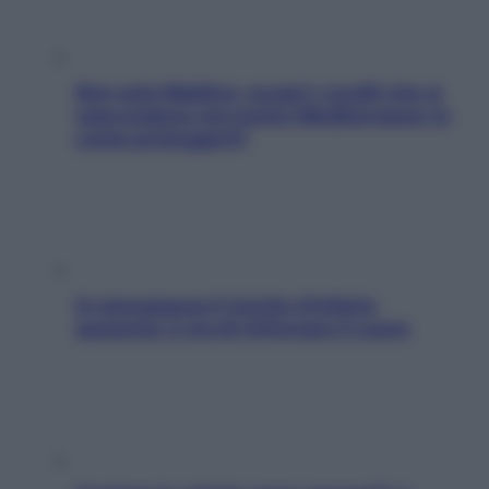
Non solo Maldive: scopri i coralli che si
nascondono nel nostro Mediterraneo (e
come proteggerli)
In menopausa il rischio d’infarto
aumenta: è ora di rinforzare il cuore