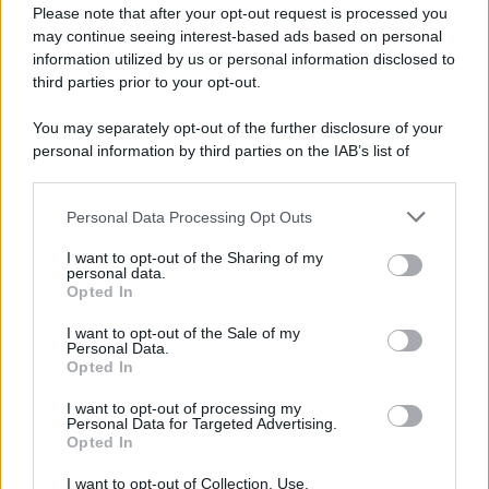
Preferenze Privacy
Please note that after your opt-out request is processed you
may continue seeing interest-based ads based on personal
information utilized by us or personal information disclosed to
third parties prior to your opt-out.
You may separately opt-out of the further disclosure of your
personal information by third parties on the IAB’s list of
downstream participants.
Personal Data Processing Opt Outs
This information may also be disclosed by us to third parties
on the IAB’s List of Downstream Participants that may further
I want to opt-out of the Sharing of my
disclose it to other third parties.
personal data.
Opted In
Please note that this website/app uses one or more Google
services and may gather and store information including but
I want to opt-out of the Sale of my
Personal Data.
not limited to your visit or usage behaviour. You may click to
Opted In
grant or deny consent to Google and its third-party tags to
use your data for below specified purposes in below Google
I want to opt-out of processing my
consent section.
Personal Data for Targeted Advertising.
Opted In
I want to opt-out of Collection, Use,