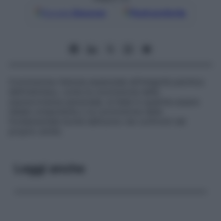
Google
Discover
Fonti preferite
Convinzione ritenuta essenziale all’integrità psichica
dell’individuo, come la convinzione della
sopravvivenza personale, la fede in qualche essere
ideale onnipotente o la convinzione della
fondamentale bontà dell’uomo nei confronti del
proprio simile.
Leggi anche