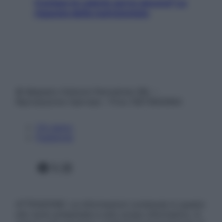
Contare le calorie serve ancora? La
risposta della nutrizionista
© Belpietro Edizioni Periodiche SRL –
Riproduzione riservata – P.Iva 13673600964
Chi siamo
Pubblicità
Facebook
X
Instagram
ATTENZIONE: Le informazioni contenute in questo
sito sono presentate a solo scopo informativo, in