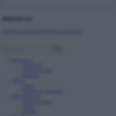
Abbonati ora!
Starbene ti regala benessere ogni mese!
Benessere
Psicologia
Rimedi naturali
Bellezza
Salute
News
Problemi e soluzioni
Alimentazione
Mangiare sano
Diete
Ricette