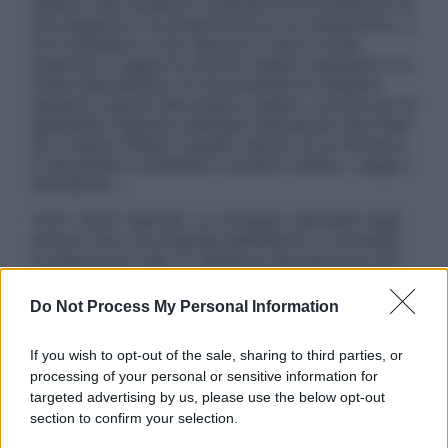
nessun caso possono costituire la formulazione di
una diagnosi o la prescrizione di un trattamento, e
non intendono e non devono in alcun modo
sostituire il rapporto diretto medico-paziente o la
visita specialistica. Si raccomanda di chiedere
sempre il parere del proprio medico curante e/o di
specialisti riguardo qualsiasi indicazione riportata.
Se si hanno dubbi o quesiti sull’uso di un farmaco
è necessario contattare il proprio medico. Leggi il
Disclaimer »
Tutti i diritti riservati. Le immagini utilizzate negli
articoli sono di proprietà dell’editore o concesse
in licenza per l’uso. È vietata la riproduzione non
autorizzata.
Do Not Process My Personal Information
If you wish to opt-out of the sale, sharing to third parties, or
Informativa
processing of your personal or sensitive information for
Privacy Policy
targeted advertising by us, please use the below opt-out
Cookie Policy
section to confirm your selection.
Note Legali