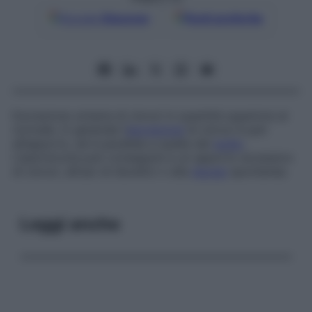
Google
Discover
Fonti preferite
Escrezione urinaria di cloruri in quantità superiore al
normale. In generale l’
escrezione
di cloruri è pari
all’apporto, ed è parallela a quella del
sodio
.
L’ipercloruria può conseguire a un apporto eccessivo
di cloruri, all’uso di diuretici o alla
diuresi
spontanea.
Leggi anche