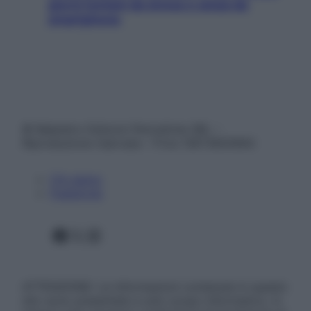
giorni lontani da stress e ansia da
smartphone
© Belpietro Edizioni Periodiche SRL –
Riproduzione riservata – P.Iva 13673600964
Chi siamo
Pubblicità
Facebook
X
Instagram
ATTENZIONE: Le informazioni contenute in questo
sito sono presentate a solo scopo informativo, in