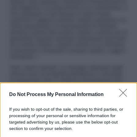
nessun caso possono costituire la formulazione di
una diagnosi o la prescrizione di un trattamento, e
non intendono e non devono in alcun modo
sostituire il rapporto diretto medico-paziente o la
visita specialistica. Si raccomanda di chiedere
sempre il parere del proprio medico curante e/o di
specialisti riguardo qualsiasi indicazione riportata.
Se si hanno dubbi o quesiti sull’uso di un farmaco
è necessario contattare il proprio medico. Leggi il
Disclaimer »
Tutti i diritti riservati. Le immagini utilizzate negli
articoli sono di proprietà dell’editore o concesse
in licenza per l’uso. È vietata la riproduzione non
autorizzata.
Do Not Process My Personal Information
If you wish to opt-out of the sale, sharing to third parties, or
Informativa
processing of your personal or sensitive information for
Privacy Policy
targeted advertising by us, please use the below opt-out
Cookie Policy
section to confirm your selection.
Note Legali