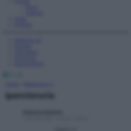
Fitness
Sport
Esercizi
Video
Podcast
Medicina AZ
Farmaci
Calcolatori
Oroscopo
Abbonamenti
Facebook
X
Instagram
Home
»
Medicina A-Z
ipercloruria
Redazione Starbene
1 Gennaio 2025 – Lettura 1 minuto
Seguici su