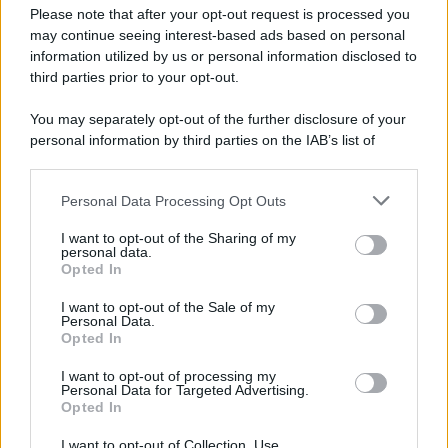
Preferenze Privacy
Please note that after your opt-out request is processed you
may continue seeing interest-based ads based on personal
information utilized by us or personal information disclosed to
third parties prior to your opt-out.
You may separately opt-out of the further disclosure of your
personal information by third parties on the IAB’s list of
downstream participants.
Personal Data Processing Opt Outs
This information may also be disclosed by us to third parties
on the IAB’s List of Downstream Participants that may further
I want to opt-out of the Sharing of my
disclose it to other third parties.
personal data.
Opted In
Please note that this website/app uses one or more Google
services and may gather and store information including but
I want to opt-out of the Sale of my
Personal Data.
not limited to your visit or usage behaviour. You may click to
Opted In
grant or deny consent to Google and its third-party tags to
use your data for below specified purposes in below Google
I want to opt-out of processing my
consent section.
Personal Data for Targeted Advertising.
Opted In
I want to opt-out of Collection, Use,