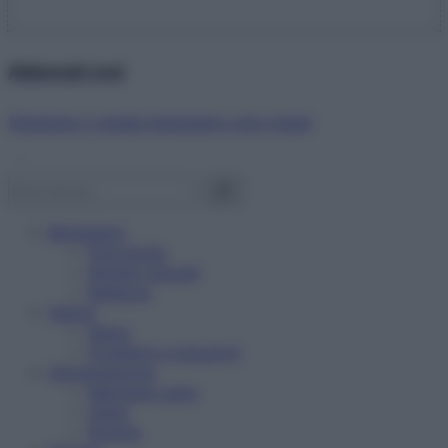
Abbonati ora!
Starbene ti regala benessere ogni mese!
Benessere
Psicologia
Rimedi naturali
Bellezza
Salute
News
Problemi e soluzioni
Alimentazione
Mangiare sano
Diete
Ricette