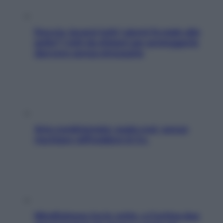
Doccia, lavarsi tutti i giorni fa male alla
pelle? I miti da sfatare per proteggerla
davvero senza stressarla
Aria condizionata: usala così, senza
rischiare raffreddore & Co.
Mindfulness tra le vette: a Cortina due