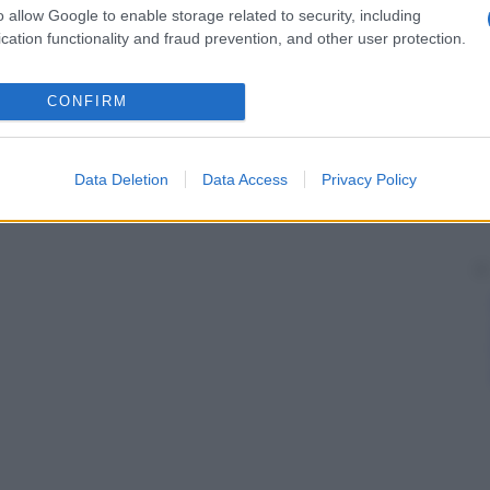
l’osso, la
o allow Google to enable storage related to security, including
sarcoidosi
o l’
ipervitaminosi
D.
cation functionality and fraud prevention, and other user protection.
CONFIRM
Data Deletion
Data Access
Privacy Policy