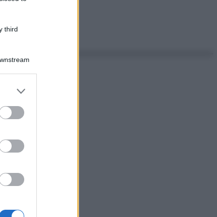
 third
Downstream
er and store
to grant or
ed purposes