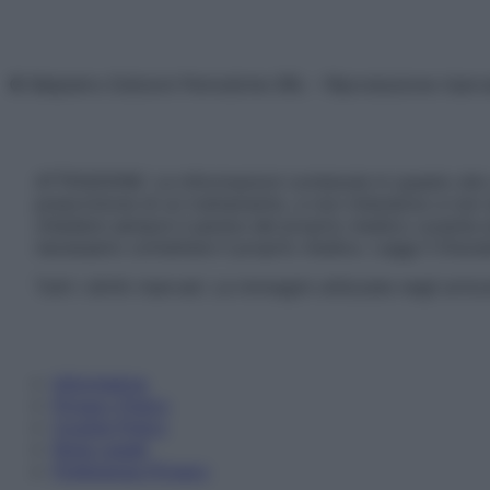
© Belpietro Edizioni Periodiche SRL – Riproduzione riser
ATTENZIONE: Le informazioni contenute in questo sito 
prescrizione di un trattamento, e non intendono e non 
chiedere sempre il parere del proprio medico curante e/o
necessario contattare il proprio medico. Leggi il Discl
Tutti i diritti riservati. Le immagini utilizzate negli ar
Informativa
Privacy Policy
Cookie Policy
Note Legali
Preferenze Privacy