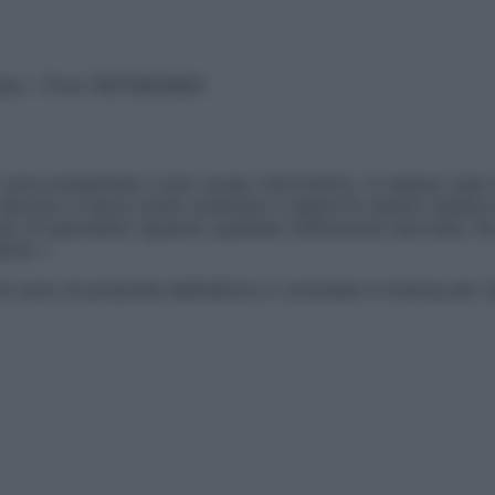
vata – P.Iva 13673600964
sono presentate a solo scopo informativo, in nessun caso p
devono in alcun modo sostituire il rapporto diretto medico-p
 di specialisti riguardo qualsiasi indicazione riportata. Se
aimer »
ticoli sono di proprietà dell’editore o concesse in licenza per 