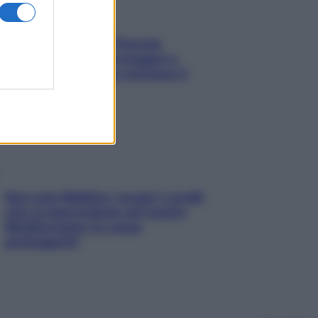
Fame dopo cena? Perché
succede e 6 snack leggeri e
appetitosi che non rovinano il
sonno
Non solo Maldive: scopri i coralli
che si nascondono nel nostro
Mediterraneo (e come
proteggerli)