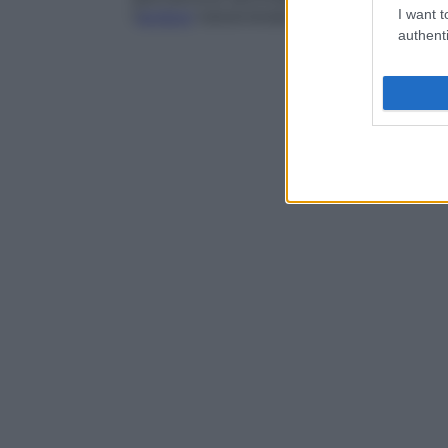
l’
acidosi
tubulorenale, i tumori maligni del
I want t
authenti