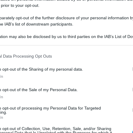
 prior to your opt-out.
rately opt-out of the further disclosure of your personal information by
he IAB’s list of downstream participants.
tion may also be disclosed by us to third parties on the IAB’s List of 
 that may further disclose it to other third parties.
 that this website/app uses one or more Google services and may gath
l Data Processing Opt Outs
including but not limited to your visit or usage behaviour. You may click 
 to Google and its third-party tags to use your data for below specifi
o opt-out of the Sharing of my personal data.
ogle consent section.
In
o opt-out of the Sale of my Personal Data.
In
to opt-out of processing my Personal Data for Targeted
ing.
In
o opt-out of Collection, Use, Retention, Sale, and/or Sharing
ersonal Data that Is Unrelated with the Purposes for which it