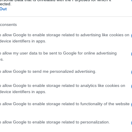
 idiopatica
lected.
Out
consents
Le
o allow Google to enable storage related to advertising like cookies on
evice identifiers in apps.
ti preferite
o allow my user data to be sent to Google for online advertising
s.
to allow Google to send me personalized advertising.
o allow Google to enable storage related to analytics like cookies on
diopatico
intestinale di
calcio
o a diminuito
evice identifiers in apps.
alcio
.
o allow Google to enable storage related to functionality of the website
ccanismo primario consiste nella riduzione del
 forma idiopatica è la più comune. Un’
ipercalciuria
enale non trattata e nell’
iperparatiroidismo
trattato.
o allow Google to enable storage related to personalization.
a a cause note quali l’
iperparatiroidismo
primario,