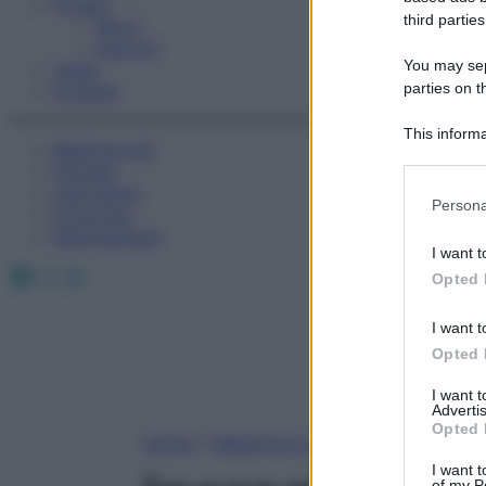
Fitness
third parties
Sport
Esercizi
You may sepa
Video
parties on t
Podcast
This informa
Medicina AZ
Participants
Farmaci
Calcolatori
Please note
Persona
Oroscopo
information 
Abbonamenti
deny consent
I want t
in below Go
Facebook
X
Instagram
Opted 
I want t
Opted 
I want 
Advertis
Opted 
Home
»
Medicina A-Z
I want t
of my P