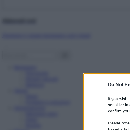
Abbonati ora!
Starbene ti regala benessere ogni mese!
Benessere
Psicologia
Rimedi naturali
Bellezza
Do Not Pr
Salute
News
If you wish 
Problemi e soluzioni
sensitive in
Alimentazione
confirm your
Mangiare sano
Diete
Please note
Ricette
based ads b