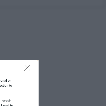
sonal or
ection to
nterest-
closed to