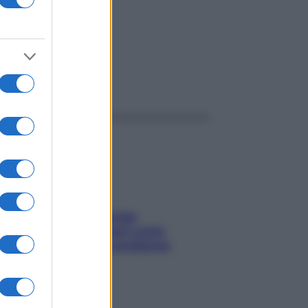
ggi anche
Capelli spezzati lungo
l’attaccatura? Scopri come
risolvere l’annoso problema