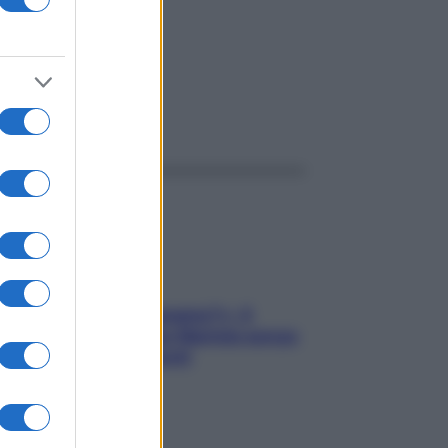
ggi anche
«Oggi che se magnamo?»: 4
ricette facili di Max Mariola senza
pesare gli ingredienti