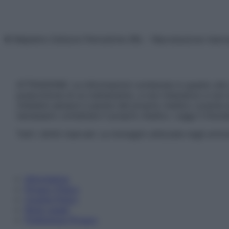
© Belpietro Edizioni Periodiche SRL – Riproduzione riser
ATTENZIONE: Le informazioni contenute in questo sito 
prescrizione di un trattamento, e non intendono e non 
chiedere sempre il parere del proprio medico curante e/o
necessario contattare il proprio medico. Leggi il Discl
Tutti i diritti riservati. Le immagini utilizzate negli ar
Informativa
Privacy Policy
Cookie Policy
Note Legali
Preferenze Privacy