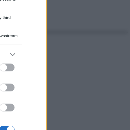
 third
Downstream
er and store
to grant or
ed purposes