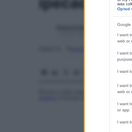
ipecacuana
was col
Opted 
Google 
Redazione Starbene
1 Gennaio 2025 – Lettura 1 minuto
I want t
web or d
Google
Discover
Fon
Seguici su
I want t
purpose
I want 
I want t
Rizoma e radici essiccate di
Cephaelis i
web or d
emetico
e farmaco amebicida. È detta a
I want t
or app.
I want t