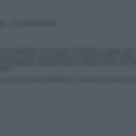
vata – P.Iva 13673600964
sono presentate a solo scopo informativo, in nessun caso p
devono in alcun modo sostituire il rapporto diretto medico-p
 di specialisti riguardo qualsiasi indicazione riportata. Se
aimer »
ticoli sono di proprietà dell’editore o concesse in licenza per 