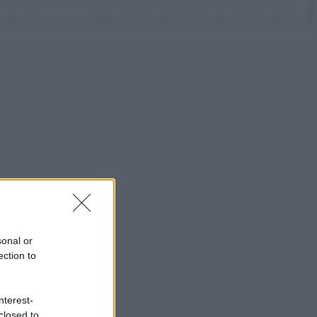
sonal or
ection to
nterest-
closed to