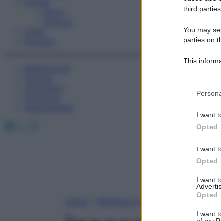
Fitness
third parties
Sport
Esercizi
You may sepa
Video
parties on t
Podcast
This informa
Medicina AZ
Participants
Farmaci
Calcolatori
Please note
Persona
Oroscopo
information 
Abbonamenti
deny consent
I want t
in below Go
Facebook
X
Instagram
Opted 
I want t
Opted 
I want 
Advertis
Opted 
Home
»
Medicina A-Z
I want t
of my P