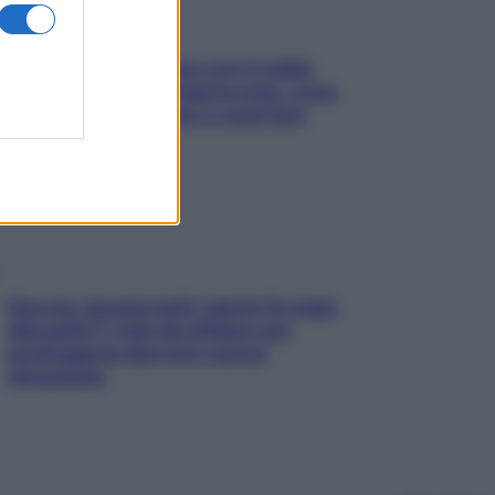
Perché la pressione con il caldo
scende e sale all’improvviso: cosa
succede alle donne e cosa fare
subito
Doccia, lavarsi tutti i giorni fa male
alla pelle? I miti da sfatare per
proteggerla davvero senza
stressarla