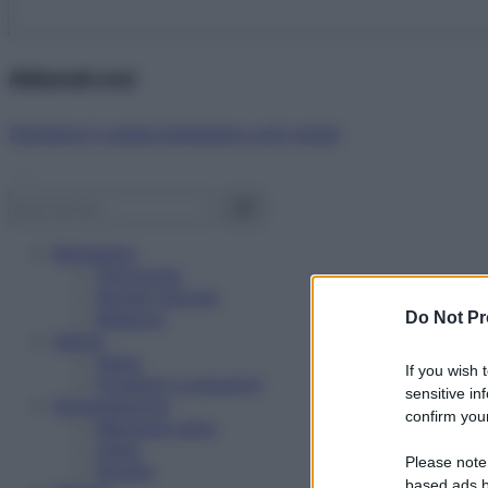
Abbonati ora!
Starbene ti regala benessere ogni mese!
Benessere
Psicologia
Rimedi naturali
Bellezza
Do Not Pr
Salute
News
If you wish 
Problemi e soluzioni
sensitive in
Alimentazione
confirm your
Mangiare sano
Diete
Please note
Ricette
based ads b