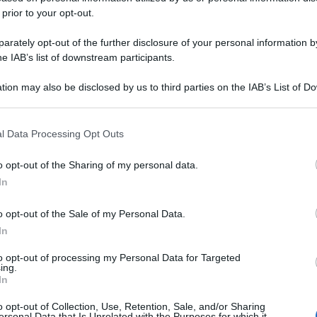
 prior to your opt-out.
rately opt-out of the further disclosure of your personal information by
he IAB’s list of downstream participants.
tion may also be disclosed by us to third parties on the IAB’s List of 
 that may further disclose it to other third parties.
 that this website/app uses one or more Google services and may gath
l Data Processing Opt Outs
including but not limited to your visit or usage behaviour. You may click 
 to Google and its third-party tags to use your data for below specifi
o opt-out of the Sharing of my personal data.
ogle consent section.
In
o opt-out of the Sale of my Personal Data.
In
to opt-out of processing my Personal Data for Targeted
ing.
In
o opt-out of Collection, Use, Retention, Sale, and/or Sharing
ersonal Data that Is Unrelated with the Purposes for which it