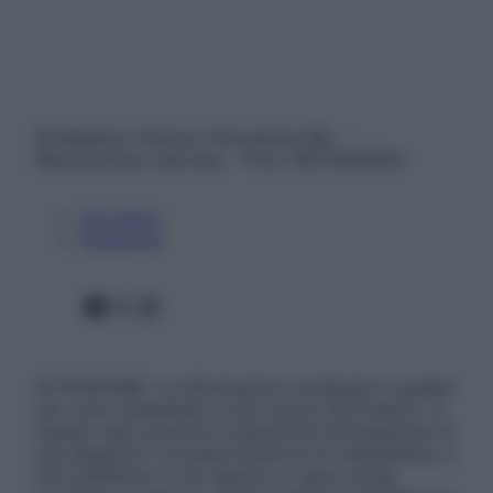
© Belpietro Edizioni Periodiche SRL –
Riproduzione riservata – P.Iva 13673600964
Chi siamo
Pubblicità
Facebook
X
Instagram
ATTENZIONE: Le informazioni contenute in questo
sito sono presentate a solo scopo informativo, in
nessun caso possono costituire la formulazione di
una diagnosi o la prescrizione di un trattamento, e
non intendono e non devono in alcun modo