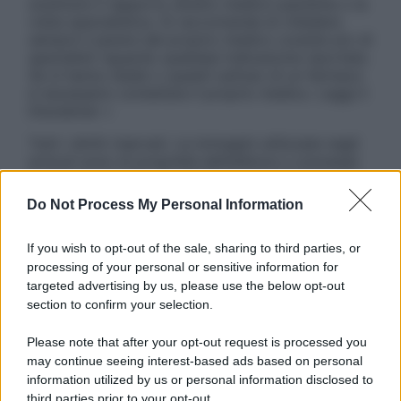
sostituire il rapporto diretto medico-paziente o la
visita specialistica. Si raccomanda di chiedere
sempre il parere del proprio medico curante e/o di
specialisti riguardo qualsiasi indicazione riportata.
Se si hanno dubbi o quesiti sull’uso di un farmaco
è necessario contattare il proprio medico. Leggi il
Disclaimer »
Tutti i diritti riservati. Le immagini utilizzate negli
articoli sono di proprietà dell’editore o concesse
in licenza per l’uso. È vietata la riproduzione non
autorizzata.
Do Not Process My Personal Information
If you wish to opt-out of the sale, sharing to third parties, or
processing of your personal or sensitive information for
Informativa
targeted advertising by us, please use the below opt-out
Privacy Policy
section to confirm your selection.
Cookie Policy
Note Legali
Please note that after your opt-out request is processed you
Preferenze Privacy
may continue seeing interest-based ads based on personal
information utilized by us or personal information disclosed to
third parties prior to your opt-out.