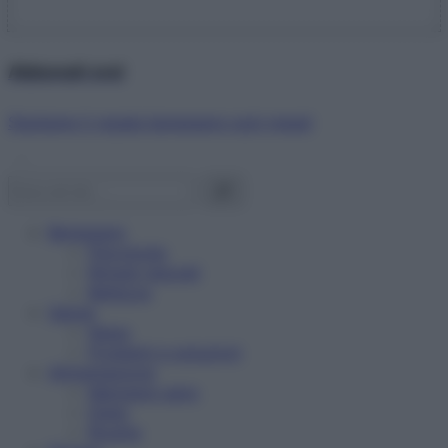
Abbonati ora!
Starbene ti regala benessere ogni mese!
Benessere
Psicologia
Rimedi naturali
Bellezza
Salute
News
Problemi e soluzioni
Alimentazione
Mangiare sano
Diete
Ricette