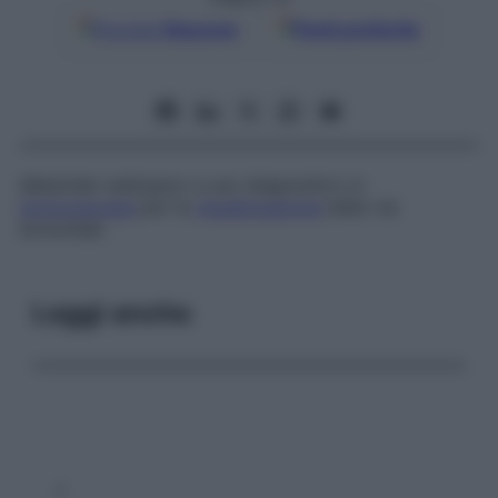
Google
Discover
Fonti preferite
Materiale radiopaco a uso diagnostico in
broncoscopia
per la
visualizzazione
delle vie
bronchiali.
Leggi anche