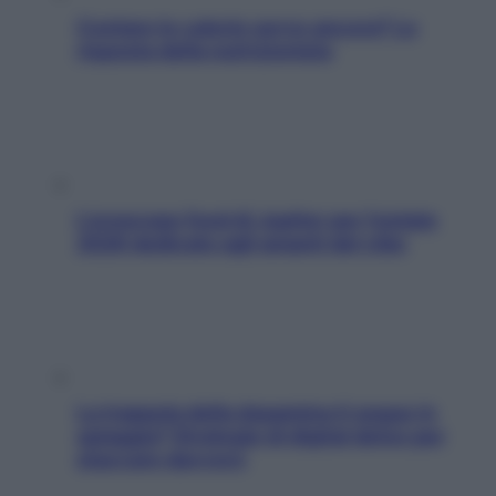
Contare le calorie serve ancora? La
risposta della nutrizionista
L’oroscopo food di Jupiter per l’estate
2026 dedicato agli amanti del cibo
La trappola della dopamina ti segue in
spiaggia? Strategie di digital detox per
staccare davvero