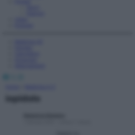
Fitness
Sport
Esercizi
Video
Podcast
Medicina AZ
Farmaci
Calcolatori
Oroscopo
Abbonamenti
Facebook
X
Instagram
Home
»
Medicina A-Z
iopidolo
Redazione Starbene
1 Gennaio 2025 – Lettura 1 minuto
Seguici su