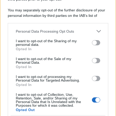
You may separately opt-out of the further disclosure of your
personal information by third parties on the IAB’s list of
downstream participants.
Personal Data Processing Opt Outs
This information may also be disclosed by us to third parties
on the IAB’s List of Downstream Participants that may further
I want to opt-out of the Sharing of my
disclose it to other third parties.
personal data.
Opted In
Please note that this website/app uses one or more Google
services and may gather and store information including but
I want to opt-out of the Sale of my
Personal Data.
not limited to your visit or usage behaviour. You may click to
Opted In
grant or deny consent to Google and its third-party tags to
use your data for below specified purposes in below Google
I want to opt-out of processing my
consent section.
Personal Data for Targeted Advertising.
Opted In
I want to opt-out of Collection, Use,
Retention, Sale, and/or Sharing of my
Personal Data that Is Unrelated with the
Purposes for which it was collected.
Opted Out