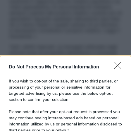
sostituire il rapporto diretto medico-paziente o la
visita specialistica. Si raccomanda di chiedere
sempre il parere del proprio medico curante e/o di
specialisti riguardo qualsiasi indicazione riportata.
Se si hanno dubbi o quesiti sull’uso di un farmaco
è necessario contattare il proprio medico. Leggi il
Disclaimer »
Tutti i diritti riservati. Le immagini utilizzate negli
articoli sono di proprietà dell’editore o concesse
in licenza per l’uso. È vietata la riproduzione non
autorizzata.
Do Not Process My Personal Information
If you wish to opt-out of the sale, sharing to third parties, or
processing of your personal or sensitive information for
Informativa
targeted advertising by us, please use the below opt-out
Privacy Policy
section to confirm your selection.
Cookie Policy
Note Legali
Please note that after your opt-out request is processed you
Preferenze Privacy
may continue seeing interest-based ads based on personal
information utilized by us or personal information disclosed to
third parties prior to your opt-out.