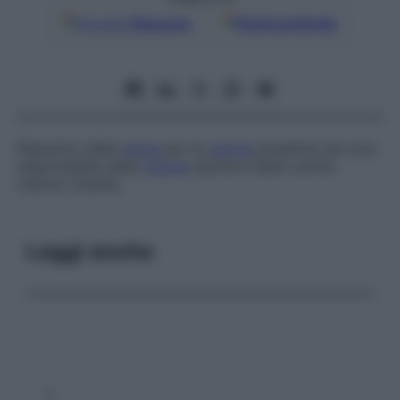
Google
Discover
Fonti preferite
Pigmento della
retina
per la
visione
presente nei coni,
responsabile della
visione
diurna e detto anche
visione violetta
.
Leggi anche