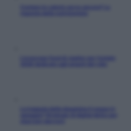
Contare le calorie serve ancora? La
risposta della nutrizionista
L’oroscopo food di Jupiter per l’estate
2026 dedicato agli amanti del cibo
La trappola della dopamina ti segue in
spiaggia? Strategie di digital detox per
staccare davvero