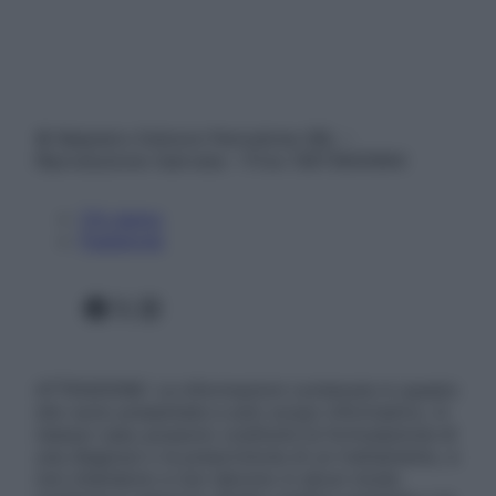
© Belpietro Edizioni Periodiche SRL –
Riproduzione riservata – P.Iva 13673600964
Chi siamo
Pubblicità
Facebook
X
Instagram
ATTENZIONE: Le informazioni contenute in questo
sito sono presentate a solo scopo informativo, in
nessun caso possono costituire la formulazione di
una diagnosi o la prescrizione di un trattamento, e
non intendono e non devono in alcun modo