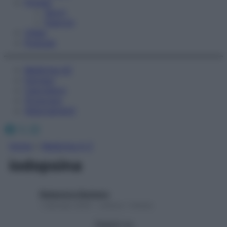
Fitness
Sport
Esercizi
Video
Podcast
Medicina AZ
Farmaci
Calcolatori
Oroscopo
Abbonamenti
Facebook
X
Instagram
Home
»
Medicina A-Z
iodopsina
Redazione Starbene
1 Gennaio 2025 – Lettura 1 minuto
Seguici su