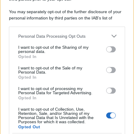
You may separately opt-out of the further disclosure of your
personal information by third parties on the IAB’s list of
downstream participants.
Personal Data Processing Opt Outs
This information may also be disclosed by us to third parties
on the IAB’s List of Downstream Participants that may further
I want to opt-out of the Sharing of my
disclose it to other third parties.
personal data.
Opted In
Please note that this website/app uses one or more Google
services and may gather and store information including but
I want to opt-out of the Sale of my
Personal Data.
not limited to your visit or usage behaviour. You may click to
Opted In
grant or deny consent to Google and its third-party tags to
use your data for below specified purposes in below Google
I want to opt-out of processing my
consent section.
Personal Data for Targeted Advertising.
Opted In
I want to opt-out of Collection, Use,
Retention, Sale, and/or Sharing of my
Personal Data that Is Unrelated with the
Purposes for which it was collected.
Opted Out