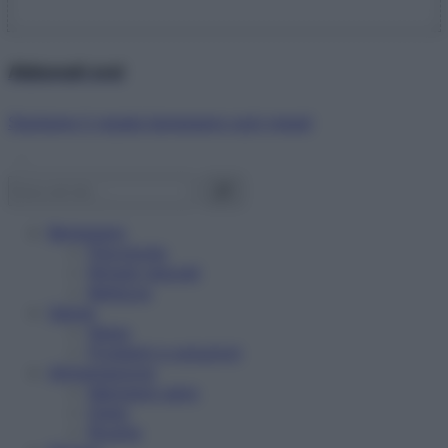
Abbonati ora!
Starbene ti regala benessere ogni mese!
Benessere
Psicologia
Rimedi naturali
Bellezza
Salute
News
Problemi e soluzioni
Alimentazione
Mangiare sano
Diete
Ricette