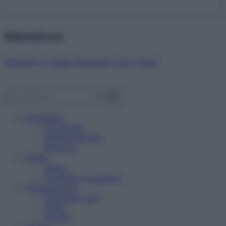
Abbonati ora!
Starbene ti regala benessere ogni mese!
Benessere
Psicologia
Rimedi naturali
Bellezza
Salute
News
Problemi e soluzioni
Alimentazione
Mangiare sano
Diete
Ricette