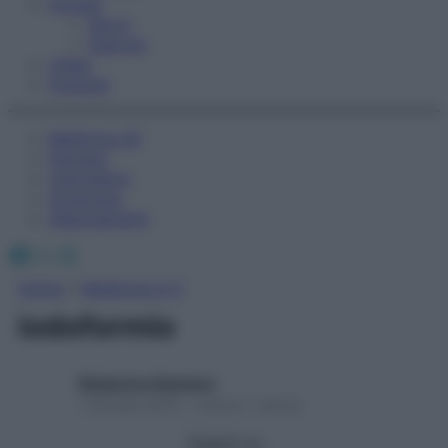
Fitness
Sport
Esercizi
Video
Podcast
Medicina AZ
Farmaci
Calcolatori
Oroscopo
Abbonamenti
Facebook
X
Instagram
Home
»
Medicina A-Z
iodoformio
Redazione Starbene
1 Gennaio 2025 – Lettura 1 minuto
Seguici su