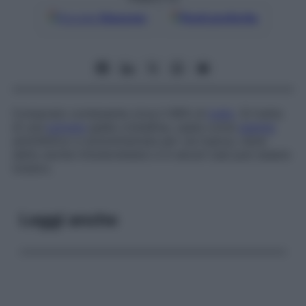
Google
Discover
Fonti preferite
Composto contenente circa il 96% di
iodio
. Si tratta
di una
polvere
gialla cristallina, usata come
agente
antinfettivo e somministrata per via topica; viene
detto anche
triiodometano
e in alcuni casi può essere
tossico.
Leggi anche