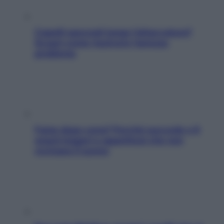
Capelli spezzati lungo l’attaccatura?
Scopri come risolvere l’annoso
problema
Fame dopo cena? Perché succede e 6
snack leggeri e appetitosi che non
rovinano il sonno