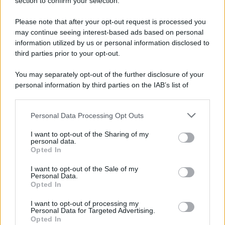
Note Legali
section to confirm your selection.
Preferenze Privacy
Please note that after your opt-out request is processed you
may continue seeing interest-based ads based on personal
information utilized by us or personal information disclosed to
third parties prior to your opt-out.
You may separately opt-out of the further disclosure of your
personal information by third parties on the IAB’s list of
downstream participants.
Personal Data Processing Opt Outs
This information may also be disclosed by us to third parties
on the IAB’s List of Downstream Participants that may further
I want to opt-out of the Sharing of my
disclose it to other third parties.
personal data.
Opted In
Please note that this website/app uses one or more Google
services and may gather and store information including but
I want to opt-out of the Sale of my
Personal Data.
not limited to your visit or usage behaviour. You may click to
Opted In
grant or deny consent to Google and its third-party tags to
use your data for below specified purposes in below Google
I want to opt-out of processing my
consent section.
Personal Data for Targeted Advertising.
Opted In