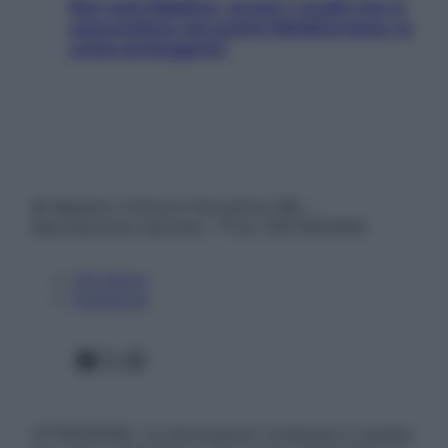
Non solo Maldive: scopri i coralli che si
nascondono nel nostro Mediterraneo (e
come proteggerli)
© Belpietro Edizioni Periodiche SRL –
Riproduzione riservata – P.Iva 13673600964
Chi siamo
Pubblicità
Facebook
X
Instagram
ATTENZIONE: Le informazioni contenute in questo