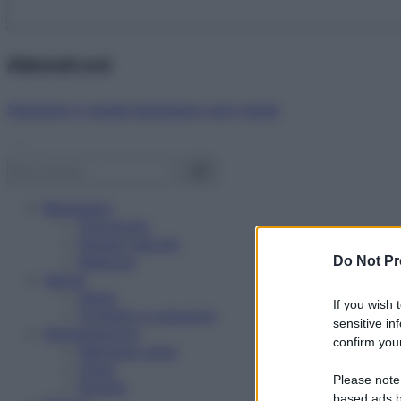
Abbonati ora!
Starbene ti regala benessere ogni mese!
Benessere
Psicologia
Rimedi naturali
Bellezza
Do Not Pr
Salute
News
If you wish 
Problemi e soluzioni
sensitive in
Alimentazione
confirm your
Mangiare sano
Diete
Please note
Ricette
based ads b