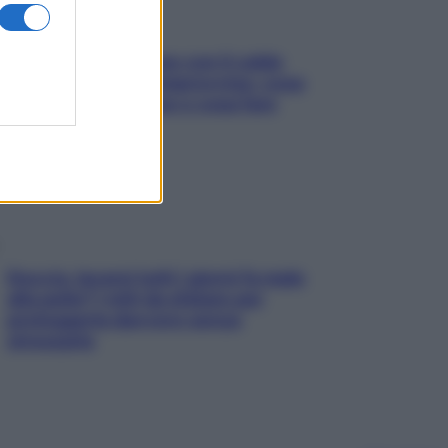
Perché la pressione con il caldo
scende e sale all’improvviso: cosa
succede alle donne e cosa fare
subito
Doccia, lavarsi tutti i giorni fa male
alla pelle? I miti da sfatare per
proteggerla davvero senza
stressarla