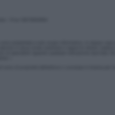
vata – P.Iva 13673600964
sono presentate a solo scopo informativo, in nessun caso p
devono in alcun modo sostituire il rapporto diretto medico-p
 di specialisti riguardo qualsiasi indicazione riportata. Se
aimer »
ticoli sono di proprietà dell’editore o concesse in licenza per 