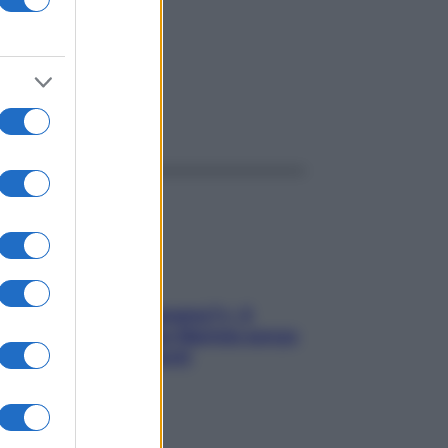
ggi anche
«Oggi che se magnamo?»: 4
ricette facili di Max Mariola senza
pesare gli ingredienti