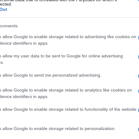
lected.
Out
consents
Le
o allow Google to enable storage related to advertising like cookies on
evice identifiers in apps.
ti preferite
o allow my user data to be sent to Google for online advertising
s.
to allow Google to send me personalized advertising.
o allow Google to enable storage related to analytics like cookies on
ione approssimativa degli ormoni tiroidei totali
evice identifiers in apps.
ue differenti metodiche:
iodio
legato alle proteine
io
estraibile mediante butanolo (
BEI
,
Butanol-
o allow Google to enable storage related to functionality of the website
sostituito dalla valutazione diretta degli ormoni
o allow Google to enable storage related to personalization.