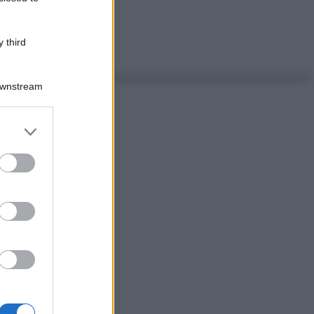
 third
Downstream
er and store
to grant or
ed purposes