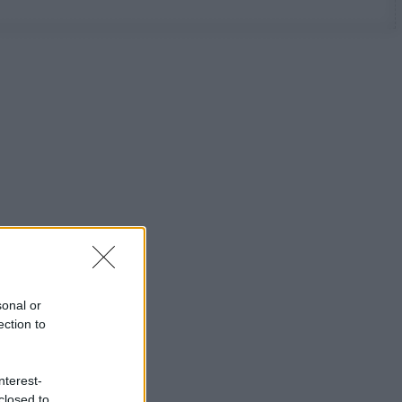
sonal or
ection to
nterest-
closed to