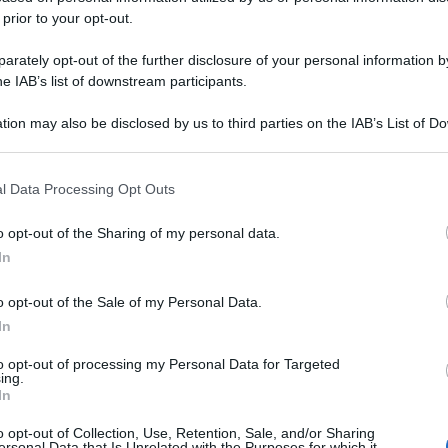
 prior to your opt-out.
rately opt-out of the further disclosure of your personal information by
he IAB’s list of downstream participants.
tion may also be disclosed by us to third parties on the IAB’s List of 
 that may further disclose it to other third parties.
 that this website/app uses one or more Google services and may gath
l Data Processing Opt Outs
including but not limited to your visit or usage behaviour. You may click 
 to Google and its third-party tags to use your data for below specifi
o opt-out of the Sharing of my personal data.
ogle consent section.
In
o opt-out of the Sale of my Personal Data.
In
to opt-out of processing my Personal Data for Targeted
ing.
In
o opt-out of Collection, Use, Retention, Sale, and/or Sharing
ersonal Data that Is Unrelated with the Purposes for which it