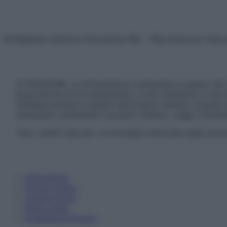
© Belpietro Edizioni Periodiche SRL – Riproduzione riser
ATTENZIONE: Le informazioni contenute in questo sito 
prescrizione di un trattamento, e non intendono e non 
chiedere sempre il parere del proprio medico curante e/o
necessario contattare il proprio medico. Leggi il Discl
Tutti i diritti riservati. Le immagini utilizzate negli ar
Informativa
Privacy Policy
Cookie Policy
Note Legali
Preferenze Privacy