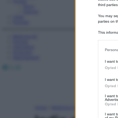
Fitness
third parties
Sport
Esercizi
You may sepa
Video
parties on t
Podcast
This informa
Medicina AZ
Participants
Farmaci
Calcolatori
Please note
Persona
Oroscopo
information 
Abbonamenti
deny consent
I want t
in below Go
Facebook
X
Instagram
Opted 
I want t
Opted 
I want 
Advertis
Opted 
Home
»
Medicina A-Z
I want t
of my P