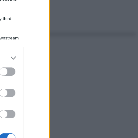
 third
Downstream
er and store
to grant or
ed purposes