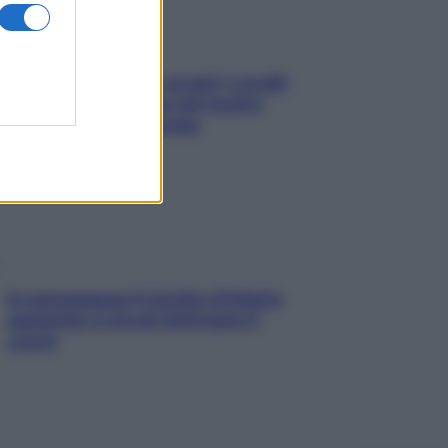
Non solo Maldive: scopri i coralli
che si nascondono nel nostro
Mediterraneo (e come
proteggerli)
In menopausa il rischio d’infarto
aumenta: è ora di rinforzare il
cuore