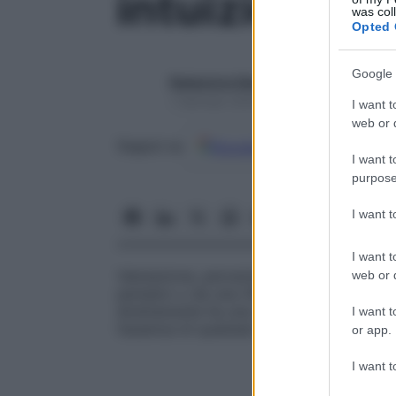
intuizione
was col
Opted 
Google 
Redazione Starbene
1 Gennaio 2025 – Lettura 1 minuto
I want t
web or d
Google
Discover
Fon
Seguici su
I want t
purpose
I want 
I want t
Valutazione, percezione o conoscenza che
web or d
pensiero o da una riflessione sistematica 
direttamente ha una componente emotiva 
I want t
l’assenza di qualsiasi bisogno di meditazi
or app.
I want t