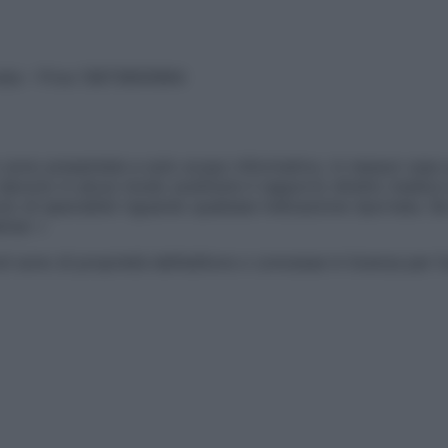
vata – P.Iva 13673600964
sono presentate a solo scopo informativo, in nessun caso p
devono in alcun modo sostituire il rapporto diretto medico-p
 di specialisti riguardo qualsiasi indicazione riportata. Se
aimer »
ticoli sono di proprietà dell’editore o concesse in licenza per 