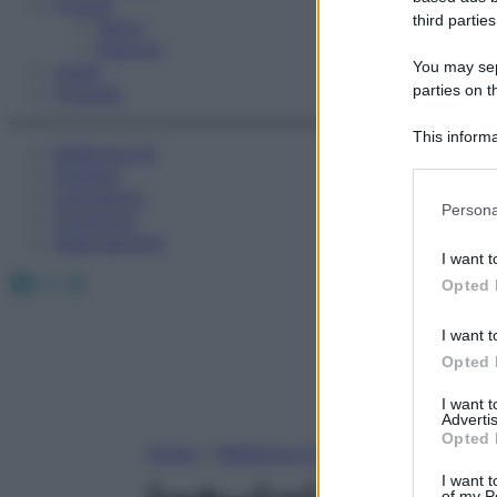
Fitness
third parties
Sport
Esercizi
You may sepa
Video
parties on t
Podcast
This informa
Medicina AZ
Participants
Farmaci
Calcolatori
Please note
Persona
Oroscopo
information 
Abbonamenti
deny consent
I want t
in below Go
Facebook
X
Instagram
Opted 
I want t
Opted 
I want 
Advertis
Opted 
Home
»
Medicina A-Z
I want t
of my P