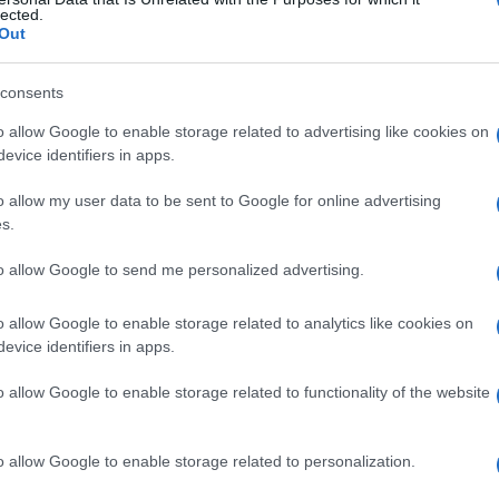
lected.
Out
consents
Le
o allow Google to enable storage related to advertising like cookies on
evice identifiers in apps.
ti preferite
o allow my user data to be sent to Google for online advertising
s.
to allow Google to send me personalized advertising.
o allow Google to enable storage related to analytics like cookies on
 arriva alla coscienza, non preceduta da un
evice identifiers in apps.
cosciente. Il significato dei dati che sono appresi
ed è qualificato per la sua immediatezza e per
o allow Google to enable storage related to functionality of the website
one.
o allow Google to enable storage related to personalization.