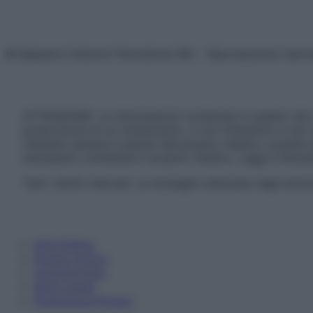
© Belpietro Edizioni Periodiche SRL – Riproduzione riser
ATTENZIONE: Le informazioni contenute in questo sito 
prescrizione di un trattamento, e non intendono e non 
chiedere sempre il parere del proprio medico curante e/o
necessario contattare il proprio medico. Leggi il Discl
Tutti i diritti riservati. Le immagini utilizzate negli ar
Informativa
Privacy Policy
Cookie Policy
Note Legali
Preferenze Privacy