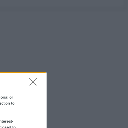
sonal or
ection to
nterest-
closed to