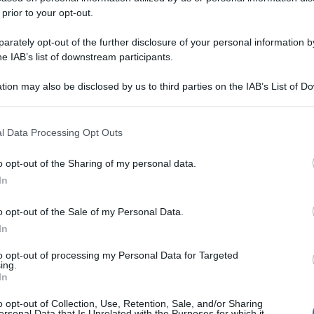
 prior to your opt-out.
rately opt-out of the further disclosure of your personal information by
he IAB’s list of downstream participants.
tion may also be disclosed by us to third parties on the IAB’s List of 
 that may further disclose it to other third parties.
 that this website/app uses one or more Google services and may gath
l Data Processing Opt Outs
including but not limited to your visit or usage behaviour. You may click 
 to Google and its third-party tags to use your data for below specifi
o opt-out of the Sharing of my personal data.
ogle consent section.
In
o opt-out of the Sale of my Personal Data.
In
to opt-out of processing my Personal Data for Targeted
ing.
In
o opt-out of Collection, Use, Retention, Sale, and/or Sharing
ersonal Data that Is Unrelated with the Purposes for which it