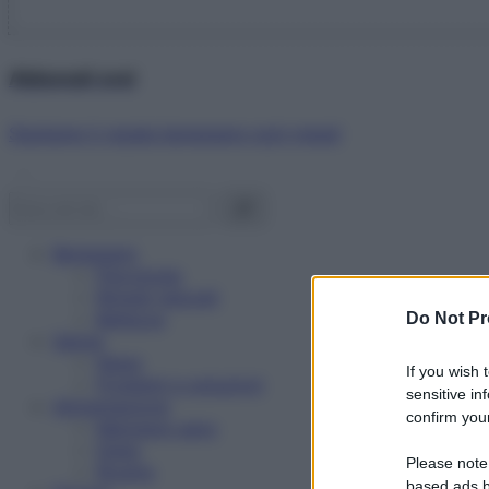
Abbonati ora!
Starbene ti regala benessere ogni mese!
Benessere
Psicologia
Rimedi naturali
Bellezza
Do Not Pr
Salute
News
If you wish 
Problemi e soluzioni
sensitive in
Alimentazione
confirm your
Mangiare sano
Diete
Please note
Ricette
based ads b