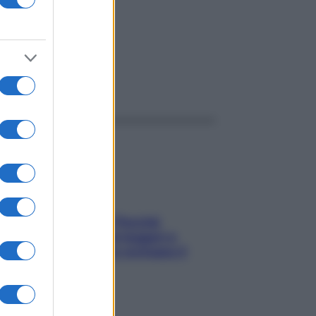
ggi anche
Fame dopo cena? Perché
succede e 6 snack leggeri e
appetitosi che non rovinano il
sonno