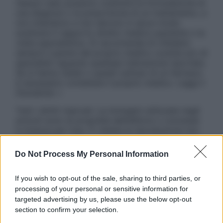
nessun caso possono costituire la formulazione di
una diagnosi o la prescrizione di un trattamento, e
non intendono e non devono in alcun modo
sostituire il rapporto diretto medico-paziente o la
visita specialistica. Si raccomanda di chiedere
sempre il parere del proprio medico curante e/o di
specialisti riguardo qualsiasi indicazione riportata.
Se si hanno dubbi o quesiti sull’uso di un farmaco
è necessario contattare il proprio medico. Leggi il
Disclaimer »
Tutti i diritti riservati. Le immagini utilizzate negli
articoli sono di proprietà dell’editore o concesse
in licenza per l’uso. È vietata la riproduzione non
autorizzata.
Do Not Process My Personal Information
If you wish to opt-out of the sale, sharing to third parties, or
Informativa
processing of your personal or sensitive information for
Privacy Policy
targeted advertising by us, please use the below opt-out
Cookie Policy
section to confirm your selection.
Note Legali