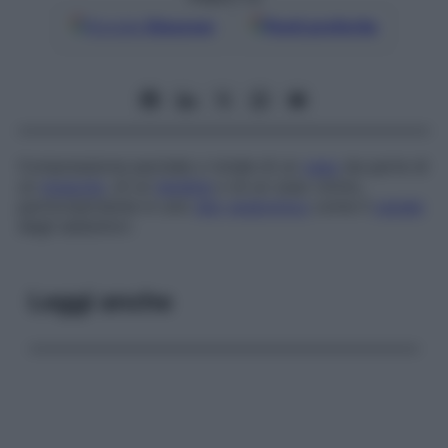
Google
Discover
Fonti preferite
Compressione parziale o totale di un
vaso
da parte di
un
muscolo
, di un
tendine
o di un osso vicino,
particolarmente in uno
iato
anatomico
come il
canale
degli adduttori.
Leggi anche