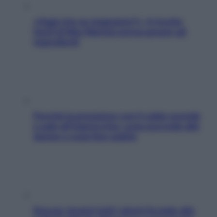
«Oggi che se magnamo?»: 4 ricette
facili di Max Mariola senza pesare gli
ingredienti
Perché la pressione con il caldo scende
e sale all’improvviso: cosa succede alle
donne e cosa fare subito
Doccia, lavarsi tutti i giorni fa male alla