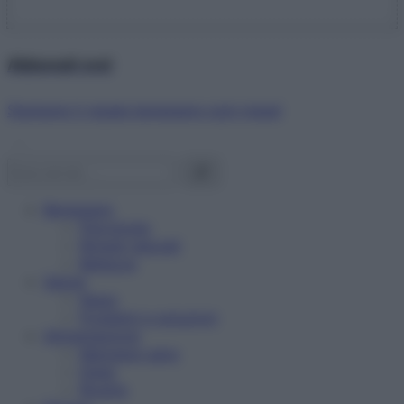
Abbonati ora!
Starbene ti regala benessere ogni mese!
Benessere
Psicologia
Rimedi naturali
Bellezza
Salute
News
Problemi e soluzioni
Alimentazione
Mangiare sano
Diete
Ricette