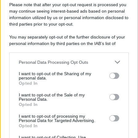
Preferenze Privacy
Please note that after your opt-out request is processed you
may continue seeing interest-based ads based on personal
information utilized by us or personal information disclosed to
third parties prior to your opt-out.
You may separately opt-out of the further disclosure of your
personal information by third parties on the IAB’s list of
downstream participants.
Personal Data Processing Opt Outs
This information may also be disclosed by us to third parties
on the IAB’s List of Downstream Participants that may further
I want to opt-out of the Sharing of my
disclose it to other third parties.
personal data.
Opted In
Please note that this website/app uses one or more Google
services and may gather and store information including but
I want to opt-out of the Sale of my
Personal Data.
not limited to your visit or usage behaviour. You may click to
Opted In
grant or deny consent to Google and its third-party tags to
use your data for below specified purposes in below Google
I want to opt-out of processing my
consent section.
Personal Data for Targeted Advertising.
Opted In
I want to opt-out of Collection, Use,