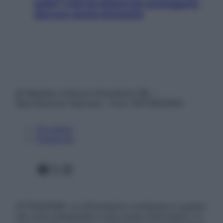
pelle? I miti da sfatare per proteggerla
davvero senza stressarla
© Belpietro Edizioni Periodiche SRL –
Riproduzione riservata – P.Iva 13673600964
Chi siamo
Pubblicità
Facebook
X
Instagram
ATTENZIONE: Le informazioni contenute in questo
sito sono presentate a solo scopo informativo, in