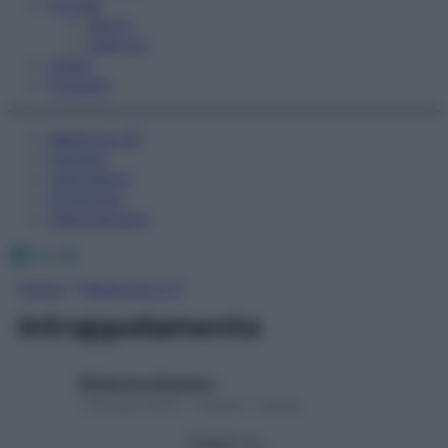
Fitness
Sport
Esercizi
Video
Podcast
Medicina AZ
Farmaci
Calcolatori
Oroscopo
Abbonamenti
Facebook
X
Instagram
Home
»
Medicina A-Z
intrappolamento
Redazione Starbene
1 Gennaio 2025 – Lettura 1 minuto
Seguici su