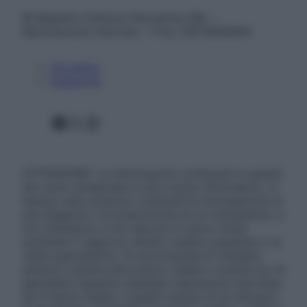
© Belpietro Edizioni Periodiche SRL –
Riproduzione riservata – P.Iva 13673600964
Chi siamo
Pubblicità
Facebook
X
Instagram
ATTENZIONE: Le informazioni contenute in questo
sito sono presentate a solo scopo informativo, in
nessun caso possono costituire la formulazione di
una diagnosi o la prescrizione di un trattamento, e
non intendono e non devono in alcun modo
sostituire il rapporto diretto medico-paziente o la
visita specialistica. Si raccomanda di chiedere
sempre il parere del proprio medico curante e/o di
specialisti riguardo qualsiasi indicazione riportata.
Se si hanno dubbi o quesiti sull’uso di un farmaco