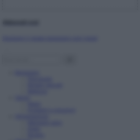
Abbonati ora!
Starbene ti regala benessere ogni mese!
Benessere
Psicologia
Rimedi naturali
Bellezza
Salute
News
Problemi e soluzioni
Alimentazione
Mangiare sano
Diete
Ricette