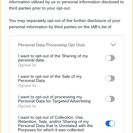
information utilized by us or personal information disclosed to
third parties prior to your opt-out.
You may separately opt-out of the further disclosure of your
personal information by third parties on the IAB’s list of
downstream participants.
Personal Data Processing Opt Outs
This information may also be disclosed by us to third parties
on the IAB’s List of Downstream Participants that may further
I want to opt-out of the Sharing of my
disclose it to other third parties.
personal data.
Opted In
Please note that this website/app uses one or more Google
services and may gather and store information including but
I want to opt-out of the Sale of my
Personal Data.
not limited to your visit or usage behaviour. You may click to
Opted In
grant or deny consent to Google and its third-party tags to
use your data for below specified purposes in below Google
I want to opt-out of processing my
consent section.
Personal Data for Targeted Advertising.
Opted In
I want to opt-out of Collection, Use,
Retention, Sale, and/or Sharing of my
Personal Data that Is Unrelated with the
Purposes for which it was collected.