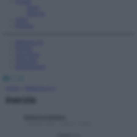
Fitness
Sport
Esercizi
Video
Podcast
Medicina AZ
Farmaci
Calcolatori
Oroscopo
Abbonamenti
Facebook
X
Instagram
Home
»
Medicina A-Z
inerzia
Redazione Starbene
1 Gennaio 2025 – Lettura 1 minuto
Seguici su