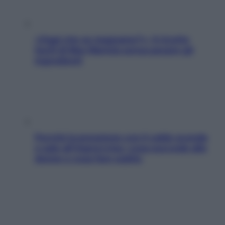
«Oggi che se magnamo?»: 4 ricette
facili di Max Mariola senza pesare gli
ingredienti
Perché la pressione con il caldo scende
e sale all’improvviso: cosa succede alle
donne e cosa fare subito