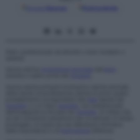
Google
Discover
Fonti preferite
Stato caratterizzato da attività o moto modesto o
assente.
Inerzia uterina
Contrazione
anormale
dell’
utero
durante o subito prima del
travaglio
.
Inerzia uterina primaria
Contrazioni uterine anomale,
dette anche
incoordinazione uterina di primo grado,
probabilmente corrispondenti alla
fase
latente del
travaglio
o a un falso
travaglio
, ma caratterizzate
dall’incapacità di sfociare nel
travaglio
. Si ritiene che,
se tali contrazioni persistono per un periodo di tempo
prolungato, la causa sia una debolezza intrinseca
della muscolatura o un’
innervazione
difettosa.