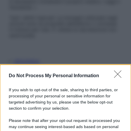
è necessario contattare il proprio medico. Leggi il
Disclaimer »
Tutti i diritti riservati. Le immagini utilizzate negli
articoli sono di proprietà dell’editore o concesse
in licenza per l’uso. È vietata la riproduzione non
autorizzata.
Informativa
Privacy Policy
Cookie Policy
Do Not Process My Personal Information
Note Legali
Preferenze Privacy
If you wish to opt-out of the sale, sharing to third parties, or
processing of your personal or sensitive information for
targeted advertising by us, please use the below opt-out
section to confirm your selection.
Please note that after your opt-out request is processed you
may continue seeing interest-based ads based on personal