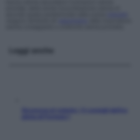
Inerzia uterina secondaria
Contrazioni uterine
anomale, dette anche
incoordinazione uterina di
secondo grado
,
caratterizzate dalla scarsa
intensità
:
vengono attribuite all’
esaurimento
della muscolatura
uterina conseguente a un’attività uterina protratta.
Leggi anche
Sicurezza al volante: i 5 consigli dell’ex
pilota di Formula 1