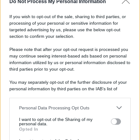
Do Not Process My Personal Information
If you wish to opt-out of the sale, sharing to third parties, or
processing of your personal or sensitive information for
targeted advertising by us, please use the below opt-out
section to confirm your selection.
Please note that after your opt-out request is processed you
may continue seeing interest-based ads based on personal
information utilized by us or personal information disclosed to
third parties prior to your opt-out.
You may separately opt-out of the further disclosure of your
personal information by third parties on the IAB’s list of
downstream participants.
Personal Data Processing Opt Outs
This information may also be disclosed by us to third parties
on the IAB’s List of Downstream Participants that may further
I want to opt-out of the Sharing of my
disclose it to other third parties.
personal data.
Opted In
Please note that this website/app uses one or more Google
services and may gather and store information including but