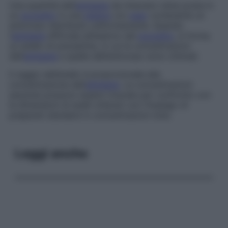
Una quantità dell’
antigene
da misurare viene posta in
un
pozzetto
in una
piastra
con
agar
contenente un
anticorpo distribuito uniformemente. Quando
l’
antigene
diffonde all’esterno del
pozzetto
, si forma
un anello di precipitine, in cui le concentrazioni
dell’
antigene
e quelle dell’anticorpo sono ottimali.
Il raggio dell’anello è proporzionale alla
concentrazione dell’
antigene
. Le concentrazioni
assolute possono essere ricavate per confronto con
le dimensioni di anelli ottenuti con l’impiego di
preparati standard in concentrazioni note.
Leggi anche