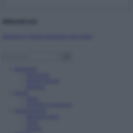
Abbonati ora!
Starbene ti regala benessere ogni mese!
Benessere
Psicologia
Rimedi naturali
Bellezza
Salute
News
Problemi e soluzioni
Alimentazione
Mangiare sano
Diete
Ricette