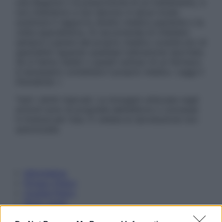
una diagnosi o la prescrizione di un trattamento, e
non intendono e non devono in alcun modo
sostituire il rapporto diretto medico-paziente o la
visita specialistica. Si raccomanda di chiedere
sempre il parere del proprio medico curante e/o di
specialisti riguardo qualsiasi indicazione riportata.
Se si hanno dubbi o quesiti sull’uso di un farmaco
è necessario contattare il proprio medico. Leggi il
Disclaimer »
Tutti i diritti riservati. Le immagini utilizzate negli
articoli sono di proprietà dell’editore o concesse
in licenza per l’uso. È vietata la riproduzione non
autorizzata.
Informativa
Privacy Policy
Cookie Policy
Note Legali
Preferenze Privacy