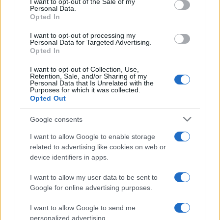
I want to opt-out of the Sale of my
Personal Data.
not limited to your visit or usage behaviour. You may click to
Opted In
grant or deny consent to Google and its third-party tags to
use your data for below specified purposes in below Google
I want to opt-out of processing my
consent section.
Personal Data for Targeted Advertising.
Opted In
I want to opt-out of Collection, Use,
Retention, Sale, and/or Sharing of my
Personal Data that Is Unrelated with the
Purposes for which it was collected.
Opted Out
Google consents
I want to allow Google to enable storage
related to advertising like cookies on web or
device identifiers in apps.
I want to allow my user data to be sent to
Google for online advertising purposes.
I want to allow Google to send me
personalized advertising.