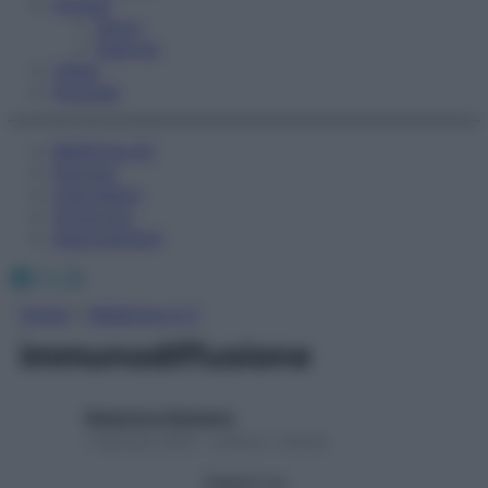
Fitness
Sport
Esercizi
Video
Podcast
Medicina AZ
Farmaci
Calcolatori
Oroscopo
Abbonamenti
Facebook
X
Instagram
Home
»
Medicina A-Z
immunodiffusione
Redazione Starbene
1 Gennaio 2025 – Lettura 1 minuto
Seguici su