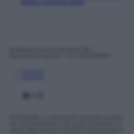
donne e cosa fare subito
© Belpietro Edizioni Periodiche SRL –
Riproduzione riservata – P.Iva 13673600964
Chi siamo
Pubblicità
Facebook
X
Instagram
ATTENZIONE: Le informazioni contenute in questo
sito sono presentate a solo scopo informativo, in
nessun caso possono costituire la formulazione di