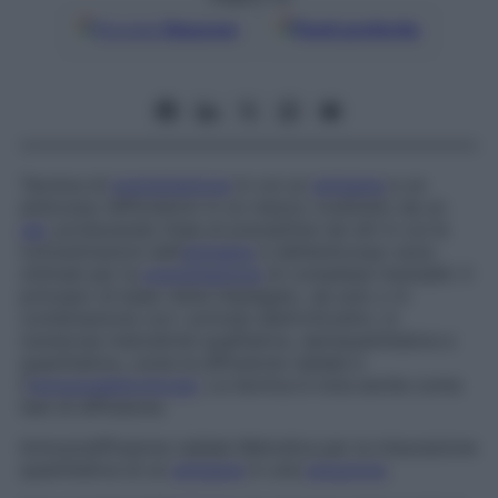
Google
Discover
Fonti preferite
Tecnica di
precipitazione
in cui un
antigene
e un
anticorpo diffondono in un mezzo costituito da un
gel
, producendo linee di precipitine nei siti in cui le
concentrazioni dell’
antigene
e dell’anticorpo sono
ottimali per la
precipitazione
di complessi insolubili. Il
principio di base viene impiegato, da solo o in
combinazione con i principi elettroforetici, in
numerose metodiche qualitative, semiquantitative e
quantitative, come la diffusione radiale e
l’
immunoelettroforesi
. La tecnica è nota anche come
test di diffusione
.
Immunodiffusione radiale
Metodica per la misurazione
quantitativa di un
antigene
in una
soluzione
.