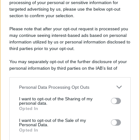
processing of your personal or sensitive information for
targeted advertising by us, please use the below opt-out
section to confirm your selection.
Please note that after your opt-out request is processed you
may continue seeing interest-based ads based on personal
information utilized by us or personal information disclosed to
third parties prior to your opt-out.
You may separately opt-out of the further disclosure of your
personal information by third parties on the IAB’s list of
downstream participants.
Personal Data Processing Opt Outs
This information may also be disclosed by us to third parties
on the IAB’s List of Downstream Participants that may further
I want to opt-out of the Sharing of my
disclose it to other third parties.
personal data.
Opted In
Please note that this website/app uses one or more Google
services and may gather and store information including but
I want to opt-out of the Sale of my
Personal Data.
not limited to your visit or usage behaviour. You may click to
Opted In
grant or deny consent to Google and its third-party tags to
use your data for below specified purposes in below Google