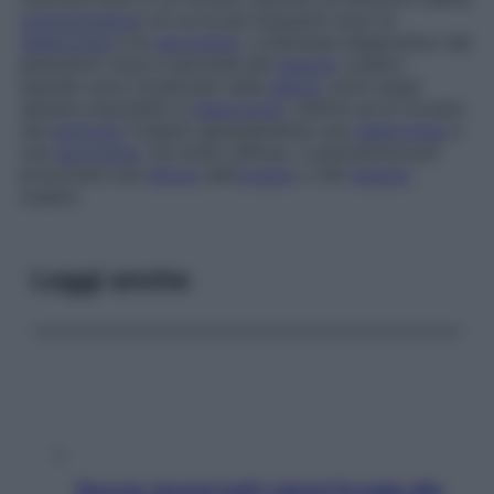
granulomatosi
) di cui le più frequenti sono la
tubercolosi
e la
sarcoidosi
. L’interesse diagnostico dei
granulomi varia a seconda del
tessuto
colpito:
quando sono localizzati nella
pleura
, sono quasi
sempre imputabili a
tubercolosi
, mentre se si trovano
nel
polmone
rivelano generalmente una
tubercolosi
o
una
sarcoidosi
. Se molto diffuso, il granuloma può
provocare una
fibrosi
dell’
organo
o del
tessuto
colpito.
Leggi anche
Doccia, lavarsi tutti i giorni fa male alla