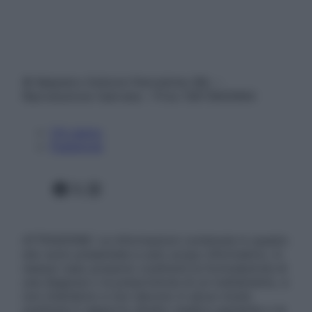
© Belpietro Edizioni Periodiche SRL –
Riproduzione riservata – P.Iva 13673600964
Chi siamo
Pubblicità
Facebook
X
Instagram
ATTENZIONE: Le informazioni contenute in questo
sito sono presentate a solo scopo informativo, in
nessun caso possono costituire la formulazione di
una diagnosi o la prescrizione di un trattamento, e
non intendono e non devono in alcun modo
sostituire il rapporto diretto medico-paziente o la