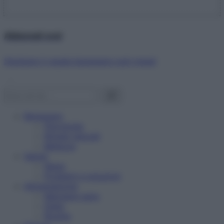
Abbonati ora!
Starbene ti regala benessere ogni mese!
Benessere
Psicologia
Rimedi naturali
Bellezza
Salute
News
Problemi e soluzioni
Alimentazione
Mangiare sano
Diete
Ricette