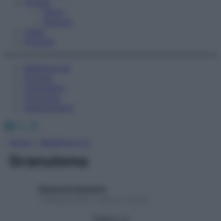
Fitness
Sport
Esercizi
Video
Podcast
Medicina AZ
Farmaci
Calcolatori
Oroscopo
Abbonamenti
Facebook
X
Instagram
Home
»
Medicina A-Z
Granuloma
Redazione Starbene
1 Gennaio 2025 – Lettura 1 minuto
Seguici su