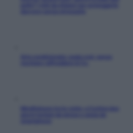
pelle? I miti da sfatare per proteggerla
davvero senza stressarla
Aria condizionata: usala così, senza
rischiare raffreddore & Co.
Mindfulness tra le vette: a Cortina due
giorni lontani da stress e ansia da
smartphone