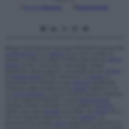
Google
Discover
Fonti preferite
Massa infiammatoria di piccole dimensioni dovuta alla
proliferazione
in un
tessuto
di un certo numero di
cellule: si tratta di cellule di difesa derivate da
globuli
bianchi
di tipo monocitico (macrofagi, cellule
epitelioidi, cellule giganti), circondate da una
corona
di
globuli bianchi
di tipo linfocitico. In
genere
un
granuloma è il risultato di una
reazione
localizzata
scatenata dalla presenza di un
agente
infettivo o di
un
corpo estraneo
, ma può formarsi anche in assenza
di una causa ben definita. La sua
individuazione
richiede l’esame istologico di un prelievo
bioptico
(dalla cute, dalla
mucosa
bronchiale, dal
fegato
ecc.).
Pur non essendo specifico di una
malattia
, un
granuloma ha grande
valore
diagnostico, perché lo si
riscontra solo in un novero ristretto di affezioni (dette