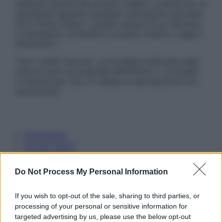
sempre il parere del proprio medico curante e/o di
specialisti riguardo qualsiasi indicazione riportata.
Se si hanno dubbi o quesiti sull’uso di un farmaco
è necessario contattare il proprio medico. Leggi il
Disclaimer »
Tutti i diritti riservati. Le immagini utilizzate negli
articoli sono di proprietà dell’editore o concesse
in licenza per l’uso. È vietata la riproduzione non
autorizzata.
Informativa
Privacy Policy
Cookie Policy
Note Legali
Do Not Process My Personal Information
Preferenze Privacy
If you wish to opt-out of the sale, sharing to third parties, or
processing of your personal or sensitive information for
targeted advertising by us, please use the below opt-out