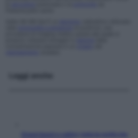
la
sarcoidosi
polmonare o la
polmonite
da
Pneumocystis carinii
.
Gallio 68 (68 Ga)
È un
elemento
radioattivo utilizzato
nella
tomografia a
emissione
di positroni, una
procedura di
imaging
medico grazie alla quale si
possono ottenere immagini in
sezione
della
concentrazione assoluta in un
organo
del
radioelemento
studiato.
Leggi anche
Grassi buoni e cattivi: tutta la verità che