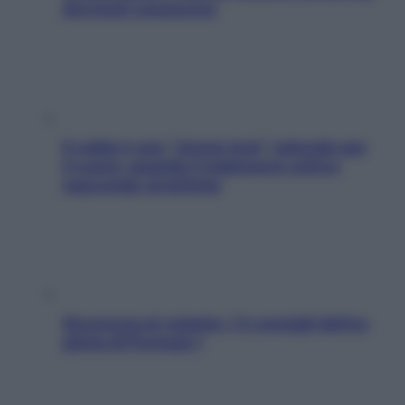
dovresti conoscere
Il caldo è uno “stress test” naturale per
il cuore: quando il malessere estivo
nasconde un’aritmia
Sicurezza al volante: i 5 consigli dell’ex
pilota di Formula 1