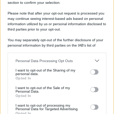
section to confirm your selection.
Please note that after your opt-out request is processed you
may continue seeing interest-based ads based on personal
information utilized by us or personal information disclosed to
third parties prior to your opt-out.
You may separately opt-out of the further disclosure of your
personal information by third parties on the IAB’s list of
downstream participants.
Personal Data Processing Opt Outs
This information may also be disclosed by us to third parties
on the IAB’s List of Downstream Participants that may further
I want to opt-out of the Sharing of my
disclose it to other third parties.
personal data.
Opted In
Please note that this website/app uses one or more Google
services and may gather and store information including but
I want to opt-out of the Sale of my
Personal Data.
not limited to your visit or usage behaviour. You may click to
Opted In
grant or deny consent to Google and its third-party tags to
use your data for below specified purposes in below Google
I want to opt-out of processing my
consent section.
Personal Data for Targeted Advertising.
Opted In