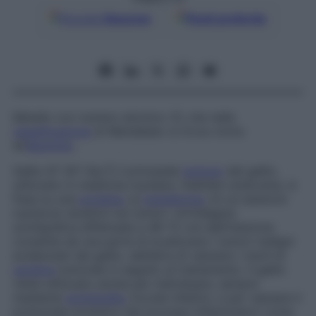
Google
Discover
Fonti preferite
Metallo con numero atomico 31, che nella
classificazione
di Mendeleev si trova vicino
all’
alluminio
.
Gallio 67 (67 Ga)
È il principale
isotopo
del gallio,
utilizzato in medicina nucleare. Iniettato endovena, si
fissa su una
proteina
, la
transferrina
, di cui esistono
numerosi recettori sui tumori. Un’indagine
scintigrafica effettuata a 48-72 ore dall’iniezione
consente da una parte di localizzare i tumori maligni
evidenziati dal gallio, dall’altra di valutare i rischi di
recidiva
tumorale in seguito al trattamento. Il gallio
viene utilizzato anche per individuare, sempre
mediante
scintigrafia
, focolai infettivi, e per valutare il
potenziale evolutivo dei processi infiammatori come