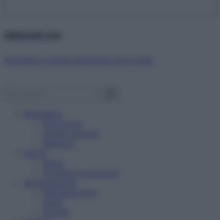
Abbonati ora!
Starbene ti regala benessere ogni mese!
Benessere
Psicologia
Rimedi naturali
Bellezza
Salute
News
Problemi e soluzioni
Alimentazione
Mangiare sano
Diete
Ricette