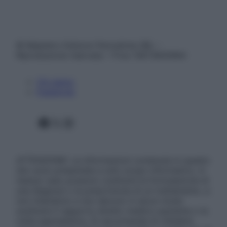
© Belpietro Edizioni Periodiche SRL –
Riproduzione riservata – P.Iva 13673600964
Chi siamo
Pubblicità
Facebook
X
Instagram
ATTENZIONE: Le informazioni contenute in questo
sito sono presentate a solo scopo informativo, in
nessun caso possono costituire la formulazione di
una diagnosi o la prescrizione di un trattamento, e
non intendono e non devono in alcun modo
sostituire il rapporto diretto medico-paziente o la
visita specialistica. Si raccomanda di chiedere