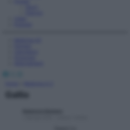
Fitness
Sport
Esercizi
Video
Podcast
Medicina AZ
Farmaci
Calcolatori
Oroscopo
Abbonamenti
Facebook
X
Instagram
Home
»
Medicina A-Z
Gallio
Redazione Starbene
1 Gennaio 2025 – Lettura 1 minuto
Seguici su