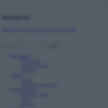
Abbonati ora!
Starbene ti regala benessere ogni mese!
Benessere
Psicologia
Rimedi naturali
Bellezza
Salute
News
Problemi e soluzioni
Alimentazione
Mangiare sano
Diete
Ricette