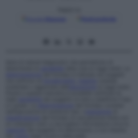
Seguici su
Google
Discover
Fonti preferite
Serie di metodi diagnostici che permettono di
determinare la
sensibilità
della cute ai raggi solari. La
determinazione
del fototipo è indicata nei soggetti
che soffrono di
fotodermatite
,
malattia
cutanea
scatenata o aggravata dall’
esposizione
ai raggi solari.
Grazie a questa metodica è possibile verificare la
reale
sensibilità
del soggetto al sole e stabilirne il tipo
e il grado. La
determinazione
del fototipo consiste
nell’esecuzione di numerosi test. L’
operazione
di
classificazione
del fototipo di una persona inizia con
un colloquio volto a raccogliere informazioni circa la
capacità
del soggetto di abbronzarsi, e con l’esame
del
colore
degli occhi e della pelle.