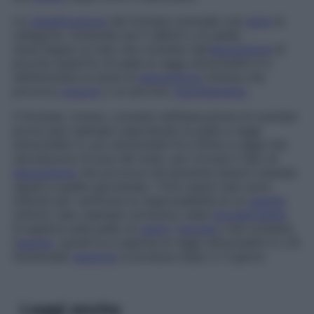
La
classificazione
del fototipo prevede una
serie
di
categorie, numerate da 0 (albini) a 6 (pelle
nera).Segue un test che consiste nell’
esposizione
di
piccole superfici di pelle ai raggi ultravioletti A e
nell’annotare la dose di
esposizione
minima che
provoca
rossore
o un piccolo
rigonfiamento
.
Il fototest, invece, consiste nell’esecuzione di svariate
prove (per esempio esponendo la pelle a raggi
ultravioletti A, poi ultravioletti B e infine a raggi che
riproducono la luce del sole), per trovare il tipo di
esposizione
che provoca nel paziente lesioni cutanee
uguali a quelle spontanee. I foto-patch test sono
indicati per verificare la responsabilità di un
agente
chimico (per esempio profumo) nella
fotodermatite
.
Si applica sulla pelle un
patch
(
cerotto
) che contiene
l’
agente
, quindi la si espone ai raggi ultravioletti A o B:
l’eventuale
reazione
si produce dopo 2-3 giorni.
Leggi anche