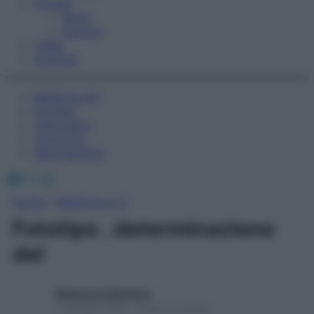
Fitness
Sport
Esercizi
Video
Podcast
Medicina AZ
Farmaci
Calcolatori
Oroscopo
Abbonamenti
Facebook
X
Instagram
Home
»
Medicina A-Z
Fototipo , determinazione
del
Redazione Starbene
1 Gennaio 2025 – Lettura 2 minuti