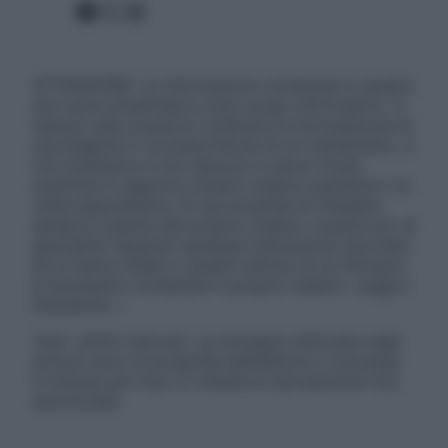
Facebook
X
Instagram
ATTENZIONE: Le informazioni contenute in questo
sito sono presentate a solo scopo informativo, in
nessun caso possono costituire la formulazione di
una diagnosi o la prescrizione di un trattamento, e
non intendono e non devono in alcun modo
sostituire il rapporto diretto medico-paziente o la
visita specialistica. Si raccomanda di chiedere
sempre il parere del proprio medico curante e/o di
specialisti riguardo qualsiasi indicazione riportata.
Se si hanno dubbi o quesiti sull’uso di un farmaco
è necessario contattare il proprio medico. Leggi il
Disclaimer »
Tutti i diritti riservati. Le immagini utilizzate negli
articoli sono di proprietà dell’editore o concesse
in licenza per l’uso. È vietata la riproduzione non
autorizzata.