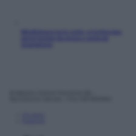
Mindfulness tra le vette: a Cortina due
giorni lontani da stress e ansia da
smartphone
© Belpietro Edizioni Periodiche SRL –
Riproduzione riservata – P.Iva 13673600964
Chi siamo
Pubblicità