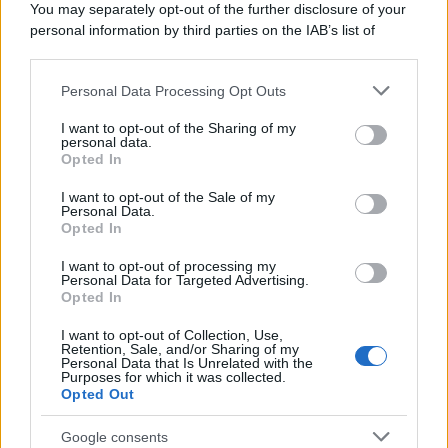
You may separately opt-out of the further disclosure of your
personal information by third parties on the IAB’s list of
downstream participants.
Personal Data Processing Opt Outs
This information may also be disclosed by us to third parties
on the IAB’s List of Downstream Participants that may further
I want to opt-out of the Sharing of my
disclose it to other third parties.
personal data.
Opted In
Please note that this website/app uses one or more Google
services and may gather and store information including but
I want to opt-out of the Sale of my
Personal Data.
not limited to your visit or usage behaviour. You may click to
Opted In
grant or deny consent to Google and its third-party tags to
use your data for below specified purposes in below Google
I want to opt-out of processing my
consent section.
Personal Data for Targeted Advertising.
Opted In
I want to opt-out of Collection, Use,
Retention, Sale, and/or Sharing of my
Personal Data that Is Unrelated with the
Purposes for which it was collected.
Opted Out
Google consents