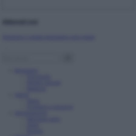
Abbonati ora!
Starbene ti regala benessere ogni mese!
Benessere
Psicologia
Rimedi naturali
Bellezza
Salute
News
Problemi e soluzioni
Alimentazione
Mangiare sano
Diete
Ricette