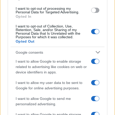
grant or deny consent to Google and its third-party tags to
use your data for below specified purposes in below Google
I want to opt-out of processing my
consent section.
Personal Data for Targeted Advertising.
Opted In
I want to opt-out of Collection, Use,
Retention, Sale, and/or Sharing of my
Personal Data that Is Unrelated with the
Purposes for which it was collected.
Opted Out
Google consents
I want to allow Google to enable storage
related to advertising like cookies on web or
device identifiers in apps.
I want to allow my user data to be sent to
Google for online advertising purposes.
I want to allow Google to send me
personalized advertising.
I want to allow Google to enable storage