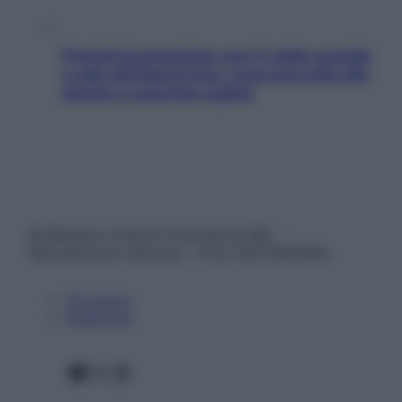
Perché la pressione con il caldo scende
e sale all’improvviso: cosa succede alle
donne e cosa fare subito
© Belpietro Edizioni Periodiche SRL –
Riproduzione riservata – P.Iva 13673600964
Chi siamo
Pubblicità
Facebook
X
Instagram