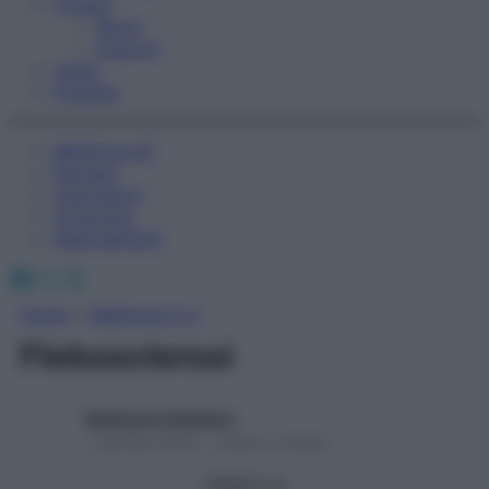
Fitness
Sport
Esercizi
Video
Podcast
Medicina AZ
Farmaci
Calcolatori
Oroscopo
Abbonamenti
Facebook
X
Instagram
Home
»
Medicina A-Z
Flebosclerosi
Redazione Starbene
1 Gennaio 2025 – Lettura 1 minuto
Seguici su