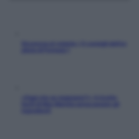
Sicurezza al volante: i 5 consigli dell’ex
pilota di Formula 1
«Oggi che se magnamo?»: 4 ricette
facili di Max Mariola senza pesare gli
ingredienti