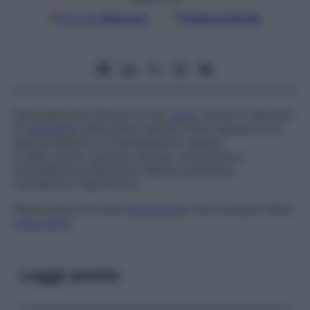
Google
Discover
Fonti preferite
Ingrossamento fibroso di una
vena
, dovuto a depositi
di
collagene
nelle pareti venose come risposta a un
trauma esterno o a ipertensione venosa.
È detto anche
sclerosi venosa
,
venosclerosi
,
endoflebite proliferante
,
flebite produttiva
,
venofibrosi
,
flebofibrosi
.
Flebosclerosi portale
Indurimento
fibronodulare della
vena porta
.
Leggi anche