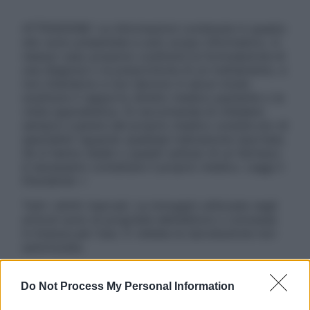
ATTENZIONE: Le informazioni contenute in questo
sito sono presentate a solo scopo informativo, in
nessun caso possono costituire la formulazione di
una diagnosi o la prescrizione di un trattamento, e
non intendono e non devono in alcun modo
sostituire il rapporto diretto medico-paziente o la
visita specialistica. Si raccomanda di chiedere
sempre il parere del proprio medico curante e/o di
specialisti riguardo qualsiasi indicazione riportata.
Se si hanno dubbi o quesiti sull’uso di un farmaco
è necessario contattare il proprio medico. Leggi il
Disclaimer »
Tutti i diritti riservati. Le immagini utilizzate negli
articoli sono di proprietà dell’editore o concesse
in licenza per l’uso. È vietata la riproduzione non
autorizzata.
Do Not Process My Personal Information
Informativa