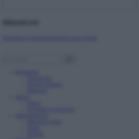
Abbonati ora!
Starbene ti regala benessere ogni mese!
Benessere
Psicologia
Rimedi naturali
Bellezza
Salute
News
Problemi e soluzioni
Alimentazione
Mangiare sano
Diete
Ricette