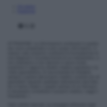
Chi siamo
Pubblicità
Facebook
X
Instagram
ATTENZIONE: Le informazioni contenute in questo
sito sono presentate a solo scopo informativo, in
nessun caso possono costituire la formulazione di
una diagnosi o la prescrizione di un trattamento, e
non intendono e non devono in alcun modo
sostituire il rapporto diretto medico-paziente o la
visita specialistica. Si raccomanda di chiedere
sempre il parere del proprio medico curante e/o di
specialisti riguardo qualsiasi indicazione riportata.
Se si hanno dubbi o quesiti sull’uso di un farmaco
è necessario contattare il proprio medico. Leggi il
Disclaimer »
Tutti i diritti riservati. Le immagini utilizzate negli