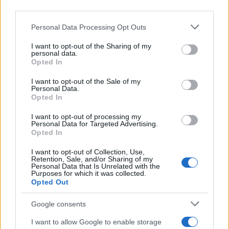
downstream participants.
Personal Data Processing Opt Outs
This information may also be disclosed by us to third parties
on the IAB’s List of Downstream Participants that may further
I want to opt-out of the Sharing of my
disclose it to other third parties.
personal data.
Opted In
Please note that this website/app uses one or more Google
services and may gather and store information including but
I want to opt-out of the Sale of my
Personal Data.
not limited to your visit or usage behaviour. You may click to
Opted In
grant or deny consent to Google and its third-party tags to
use your data for below specified purposes in below Google
I want to opt-out of processing my
consent section.
Personal Data for Targeted Advertising.
Opted In
I want to opt-out of Collection, Use,
Retention, Sale, and/or Sharing of my
Personal Data that Is Unrelated with the
Purposes for which it was collected.
Opted Out
Google consents
I want to allow Google to enable storage