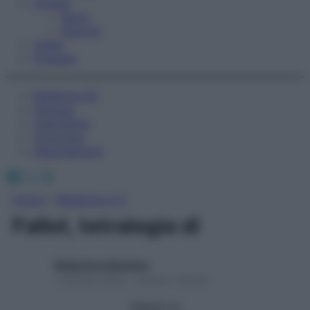
Fitness
Sport
Esercizi
Video
Podcast
Medicina AZ
Farmaci
Calcolatori
Oroscopo
Abbonamenti
Facebook
X
Instagram
Home
»
Medicina A-Z
Fallot, tetralogia di
Redazione Starbene
1 Gennaio 2025 – Lettura 1 minuto
Seguici su