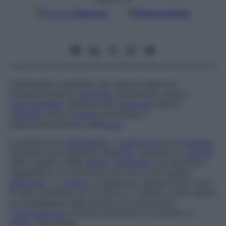
Google
Discover
Fonti preferite
Cardiopatia congenita che associa apertura
intraventricolare,
ipertrofia
ventricolare destra,
restringimento
all’uscita del
ventricolo
destro
(
stenosi
) verso l’
arteria
polmonare e
malposizionamento dell’
aorta
.
In questa rara
cardiopatia
, il
sangue
privo
di
ossigeno
(bluastro) può passare nell’
aorta
, causando la
cianosi
delle unghie e delle
labbra
,
fenomeno
che giustifica
l’appellativo di morbo blu con cui è nota questa
patologia
. La
cianosi
, progressiva, appare dopo circa
6 mesi, aumenta con lo sforzo e il pianto e può essere
accompagnata dalla perdita di conoscenza.
L’
auscultazione
cardiaca permette di scoprire un
soffio
importante.