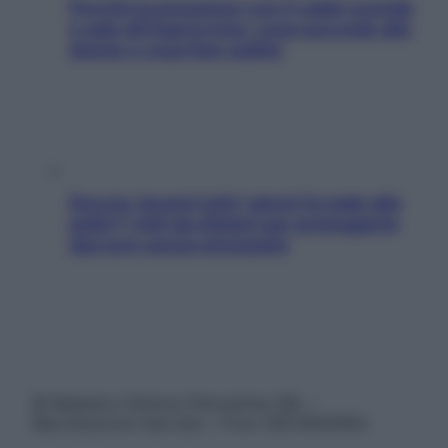
Perché la pressione con il caldo scende
e sale all’improvviso: cosa succede alle
donne e cosa fare subito
Doccia, lavarsi tutti i giorni fa male alla
pelle? I miti da sfatare per proteggerla
davvero senza stressarla
© Belpietro Edizioni Periodiche SRL –
Riproduzione riservata – P.Iva 13673600964