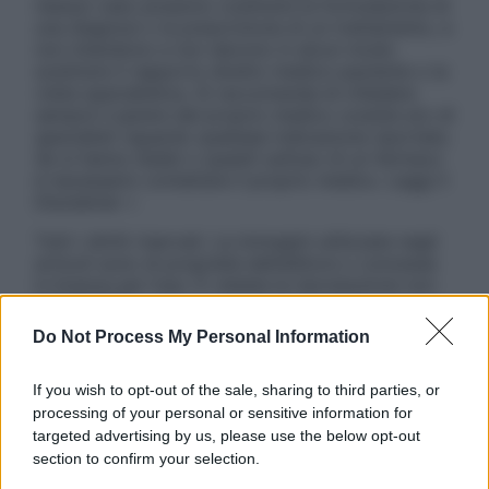
nessun caso possono costituire la formulazione di
una diagnosi o la prescrizione di un trattamento, e
non intendono e non devono in alcun modo
sostituire il rapporto diretto medico-paziente o la
visita specialistica. Si raccomanda di chiedere
sempre il parere del proprio medico curante e/o di
specialisti riguardo qualsiasi indicazione riportata.
Se si hanno dubbi o quesiti sull’uso di un farmaco
è necessario contattare il proprio medico. Leggi il
Disclaimer »
Tutti i diritti riservati. Le immagini utilizzate negli
articoli sono di proprietà dell’editore o concesse
in licenza per l’uso. È vietata la riproduzione non
autorizzata.
Do Not Process My Personal Information
If you wish to opt-out of the sale, sharing to third parties, or
Informativa
processing of your personal or sensitive information for
Privacy Policy
targeted advertising by us, please use the below opt-out
Cookie Policy
section to confirm your selection.
Note Legali