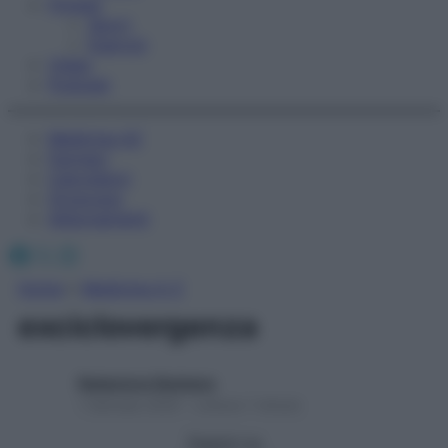
Fitness
Sport
Esercizi
Video
Podcast
Medicina AZ
Farmaci
Calcolatori
Oroscopo
Abbonamenti
Facebook
X
Instagram
Home
»
Medicina A-Z
exciclovergenza
Redazione Starbene
1 Gennaio 2025 – Lettura 1 minuto
Seguici su