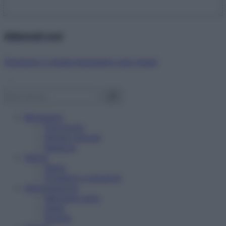
Abbonati ora!
Starbene ti regala benessere ogni mese!
Benessere
Psicologia
Rimedi naturali
Bellezza
Salute
News
Problemi e soluzioni
Alimentazione
Mangiare sano
Diete
Ricette