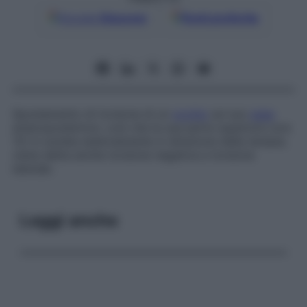
Google
Discover
Fonti preferite
Spostamento di torsione di un
occhio
sul suo
asse
anteroposteriore, così che la sua parte superiore (ore
12) è ruotata esternamente in direzione della tempia;
viene detta anche torsione negativa e torsione
laterale.
Leggi anche