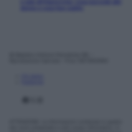
e sale all’improvviso: cosa succede alle
donne e cosa fare subito
© Belpietro Edizioni Periodiche SRL –
Riproduzione riservata – P.Iva 13673600964
Chi siamo
Pubblicità
Facebook
X
Instagram
ATTENZIONE: Le informazioni contenute in questo
sito sono presentate a solo scopo informativo, in