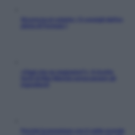
Sicurezza al volante: i 5 consigli dell’ex
pilota di Formula 1
«Oggi che se magnamo?»: 4 ricette
facili di Max Mariola senza pesare gli
ingredienti
Perché la pressione con il caldo scende