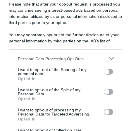
Preferenze Privacy
Please note that after your opt-out request is processed you
may continue seeing interest-based ads based on personal
information utilized by us or personal information disclosed to
third parties prior to your opt-out.
You may separately opt-out of the further disclosure of your
personal information by third parties on the IAB’s list of
downstream participants.
Personal Data Processing Opt Outs
This information may also be disclosed by us to third parties
on the IAB’s List of Downstream Participants that may further
I want to opt-out of the Sharing of my
disclose it to other third parties.
personal data.
Opted In
Please note that this website/app uses one or more Google
services and may gather and store information including but
I want to opt-out of the Sale of my
Personal Data.
not limited to your visit or usage behaviour. You may click to
Opted In
grant or deny consent to Google and its third-party tags to
use your data for below specified purposes in below Google
I want to opt-out of processing my
consent section.
Personal Data for Targeted Advertising.
Opted In
I want to opt-out of Collection, Use,