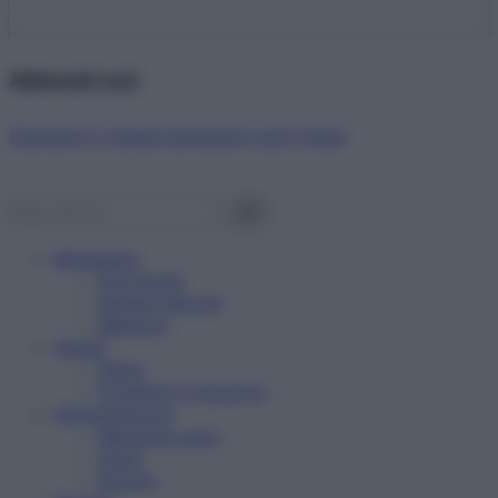
Abbonati ora!
Starbene ti regala benessere ogni mese!
Benessere
Psicologia
Rimedi naturali
Bellezza
Salute
News
Problemi e soluzioni
Alimentazione
Mangiare sano
Diete
Ricette