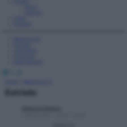
Fitness
Sport
Esercizi
Video
Podcast
Medicina AZ
Farmaci
Calcolatori
Oroscopo
Abbonamenti
Facebook
X
Instagram
Home
»
Medicina A-Z
Estriolo
Redazione Starbene
1 Gennaio 2025 – Lettura 1 minuto
Seguici su