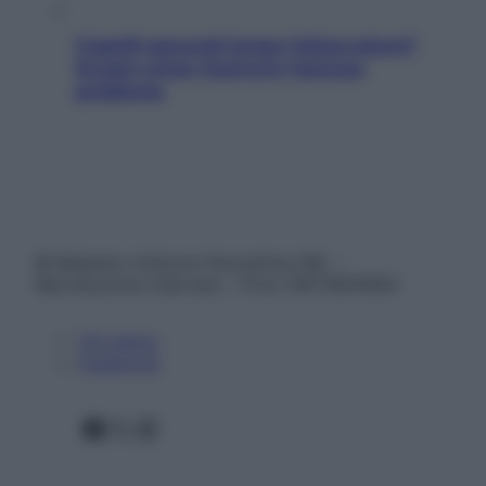
Capelli spezzati lungo l’attaccatura?
Scopri come risolvere l’annoso
problema
© Belpietro Edizioni Periodiche SRL –
Riproduzione riservata – P.Iva 13673600964
Chi siamo
Pubblicità
Facebook
X
Instagram