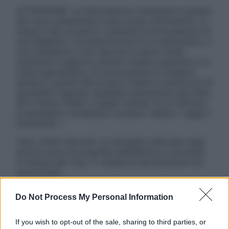
ATTENZIONE: Le informazioni contenute in questo
sito sono presentate a solo scopo informativo, in
nessun caso possono costituire la formulazione di
una diagnosi o la prescrizione di un trattamento, e
non intendono e non devono in alcun modo
sostituire il rapporto diretto medico-paziente o la
visita specialistica. Si raccomanda di chiedere
sempre il parere del proprio medico curante e/o di
specialisti riguardo qualsiasi indicazione riportata.
Se si hanno dubbi o quesiti sull’uso di un farmaco
è necessario contattare il proprio medico. Leggi il
Disclaimer »
Tutti i diritti riservati. Le immagini utilizzate negli
articoli sono di proprietà dell’editore o concesse
in licenza per l’uso. È vietata la riproduzione non
autorizzata.
Do Not Process My Personal Information
Informativa
If you wish to opt-out of the sale, sharing to third parties, or
Privacy Policy