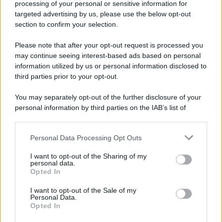
processing of your personal or sensitive information for
Cookie Policy
targeted advertising by us, please use the below opt-out
Note Legali
section to confirm your selection.
Preferenze Privacy
Please note that after your opt-out request is processed you
may continue seeing interest-based ads based on personal
information utilized by us or personal information disclosed to
third parties prior to your opt-out.
You may separately opt-out of the further disclosure of your
personal information by third parties on the IAB’s list of
downstream participants.
Personal Data Processing Opt Outs
This information may also be disclosed by us to third parties
on the IAB’s List of Downstream Participants that may further
I want to opt-out of the Sharing of my
disclose it to other third parties.
personal data.
Opted In
Please note that this website/app uses one or more Google
services and may gather and store information including but
I want to opt-out of the Sale of my
Personal Data.
not limited to your visit or usage behaviour. You may click to
Opted In
grant or deny consent to Google and its third-party tags to
use your data for below specified purposes in below Google