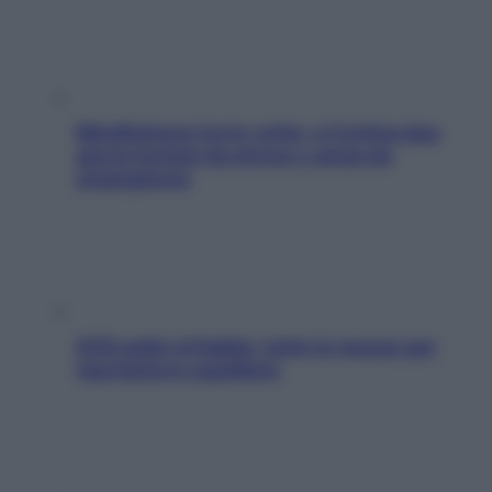
Mindfulness tra le vette: a Cortina due
giorni lontani da stress e ansia da
smartphone
SOS pelle irritabile: tutte le mosse per
riportarla in equilibrio