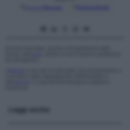
Google
Discover
Fonti preferite
Ormone steroideo, secreto principalmente nella
donna, dall’
ovaio
, dotato di una funzione metabolica
ed estrogenica.
L’
estriolo
è uno dei tre estrogeni: più precisamente, è
il prodotto della degradazione dell’estradiolo e
dell’
estrone
. La sua attività biologica è debole e
transitoria.
Leggi anche