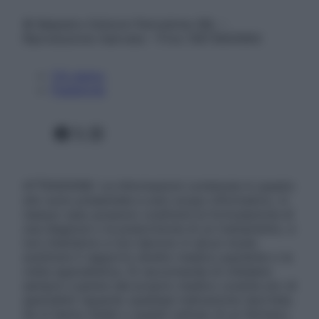
© Belpietro Edizioni Periodiche SRL –
Riproduzione riservata – P.Iva 13673600964
Chi siamo
Pubblicità
Facebook
X
Instagram
ATTENZIONE: Le informazioni contenute in questo
sito sono presentate a solo scopo informativo, in
nessun caso possono costituire la formulazione di
una diagnosi o la prescrizione di un trattamento, e
non intendono e non devono in alcun modo
sostituire il rapporto diretto medico-paziente o la
visita specialistica. Si raccomanda di chiedere
sempre il parere del proprio medico curante e/o di
specialisti riguardo qualsiasi indicazione riportata.
Se si hanno dubbi o quesiti sull’uso di un farmaco