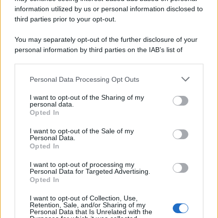
information utilized by us or personal information disclosed to
third parties prior to your opt-out.
You may separately opt-out of the further disclosure of your
personal information by third parties on the IAB’s list of
downstream participants.
Personal Data Processing Opt Outs
This information may also be disclosed by us to third parties
on the IAB’s List of Downstream Participants that may further
I want to opt-out of the Sharing of my
disclose it to other third parties.
personal data.
Opted In
Please note that this website/app uses one or more Google
services and may gather and store information including but
I want to opt-out of the Sale of my
Personal Data.
not limited to your visit or usage behaviour. You may click to
Opted In
grant or deny consent to Google and its third-party tags to
use your data for below specified purposes in below Google
I want to opt-out of processing my
consent section.
Personal Data for Targeted Advertising.
Opted In
I want to opt-out of Collection, Use,
Retention, Sale, and/or Sharing of my
Personal Data that Is Unrelated with the