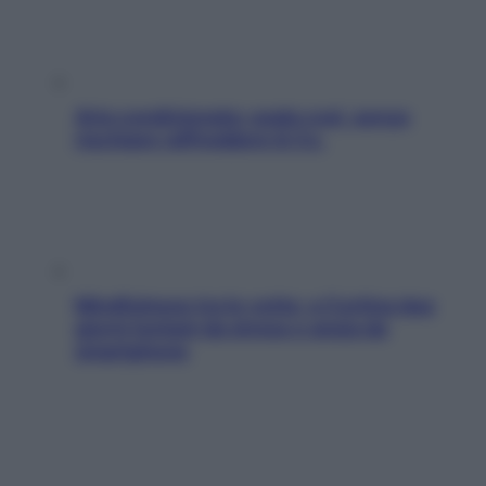
Aria condizionata: usala così, senza
rischiare raffreddore & Co.
Mindfulness tra le vette: a Cortina due
giorni lontani da stress e ansia da
smartphone