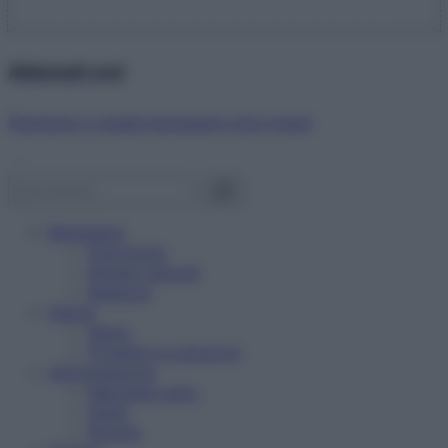
Abbonati ora!
Starbene ti regala benessere ogni mese!
Benessere
Psicologia
Rimedi naturali
Bellezza
Salute
News
Problemi e soluzioni
Alimentazione
Mangiare sano
Diete
Ricette