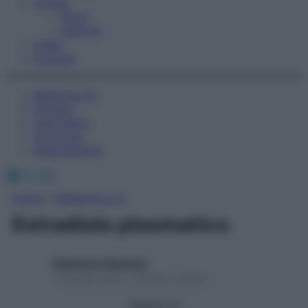
Fitness
Sport
Esercizi
Video
Podcast
Medicina AZ
Farmaci
Calcolatori
Oroscopo
Abbonamenti
Facebook
X
Instagram
Home
»
Medicina A-Z
Estradiolo plasmatico
Redazione Starbene
1 Gennaio 2025 – Lettura 1 minuto
Seguici su