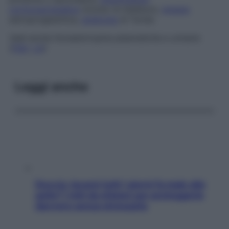
corticosurrenalica
(morbo di Addison),
terapia
estroprogestinica,
sindrome
di Turner.
Vedi anche
Gonadotropine plasmatiche e urinarie
(
FSH
,
LH
)
Leggi anche
Doccia, lavarsi tutti i giorni fa male alla
pelle? I miti da sfatare per proteggerla
davvero senza stressarla