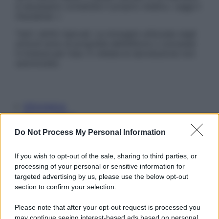
è necessario contattare il proprio medico. Leggi il
Disclaimer »
Tutti i diritti riservati. Le immagini utilizzate negli
articoli sono di proprietà dell’editore o concesse
in licenza per l’uso. È vietata la riproduzione non
autorizzata.
Informativa
Privacy Policy
Cookie Policy
Do Not Process My Personal Information
Note Legali
Preferenze Privacy
If you wish to opt-out of the sale, sharing to third parties, or
processing of your personal or sensitive information for
targeted advertising by us, please use the below opt-out
section to confirm your selection.
Please note that after your opt-out request is processed you
may continue seeing interest-based ads based on personal