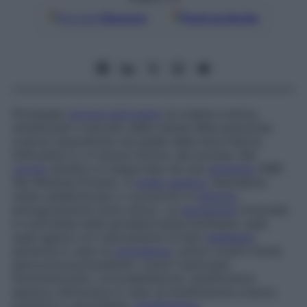
Google
Discover
Fonti preferite
Principale
ormone
estrogeno
di origine ovarica,
sintetizzato e secreto dalle cellule della granulosa
ovarica (soprattutto da quelle della teca interna
follicolare) e, in misura minore, dal surrene. Nel
circolo
ematico è trasportato da una
globulina
(SBP,
Sex Binding Protein
). A
livello
epatico
l’estradiolo
viene catabolizzato o convertito in
estriolo
,
biologicamente meno attivo. La
secrezione
ormonale
è controllata dalle gonadotropine ipofisarie, sulle
quali agisce con meccanismo di tipo
feedback
:
aumenta in caso di
gravidanza
, tumori ovarici tecali,
ipercorticosurrenalismo, tumori testicolari
femminilizzanti, corionepitelioma, insufficienza
epatica; diminuisce in caso di insufficienza ovarica
primitiva o secondaria,
insufficienza