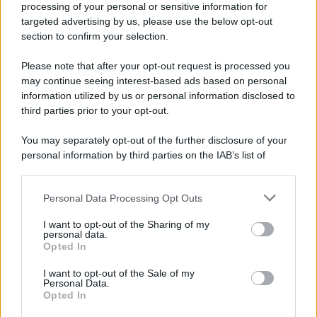
processing of your personal or sensitive information for
Cookie Policy
targeted advertising by us, please use the below opt-out
Note Legali
section to confirm your selection.
Preferenze Privacy
Please note that after your opt-out request is processed you
may continue seeing interest-based ads based on personal
information utilized by us or personal information disclosed to
third parties prior to your opt-out.
You may separately opt-out of the further disclosure of your
personal information by third parties on the IAB’s list of
downstream participants.
Personal Data Processing Opt Outs
This information may also be disclosed by us to third parties
on the IAB’s List of Downstream Participants that may further
I want to opt-out of the Sharing of my
disclose it to other third parties.
personal data.
Opted In
Please note that this website/app uses one or more Google
services and may gather and store information including but
I want to opt-out of the Sale of my
Personal Data.
not limited to your visit or usage behaviour. You may click to
Opted In
grant or deny consent to Google and its third-party tags to
use your data for below specified purposes in below Google