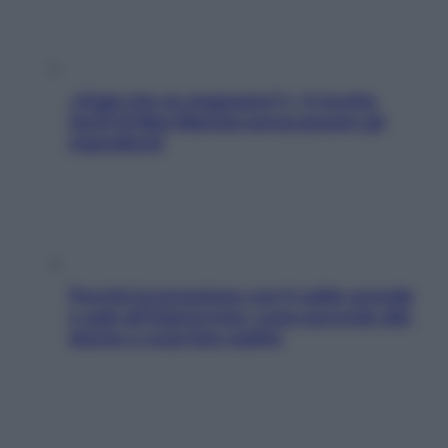
«Oggi che se magnamo?»: 4 ricette
facili di Max Mariola senza pesare gli
ingredienti
Perché la pressione con il caldo scende
e sale all’improvviso: cosa succede alle
donne e cosa fare subito