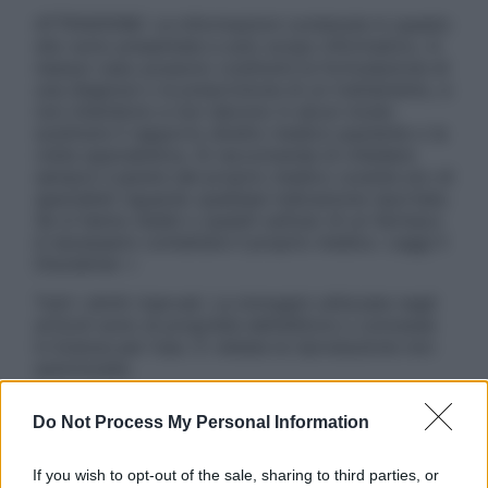
ATTENZIONE: Le informazioni contenute in questo
sito sono presentate a solo scopo informativo, in
nessun caso possono costituire la formulazione di
una diagnosi o la prescrizione di un trattamento, e
non intendono e non devono in alcun modo
sostituire il rapporto diretto medico-paziente o la
visita specialistica. Si raccomanda di chiedere
sempre il parere del proprio medico curante e/o di
specialisti riguardo qualsiasi indicazione riportata.
Se si hanno dubbi o quesiti sull’uso di un farmaco
è necessario contattare il proprio medico. Leggi il
Disclaimer »
Tutti i diritti riservati. Le immagini utilizzate negli
articoli sono di proprietà dell’editore o concesse
in licenza per l’uso. È vietata la riproduzione non
autorizzata.
Do Not Process My Personal Information
Informativa
If you wish to opt-out of the sale, sharing to third parties, or
Privacy Policy