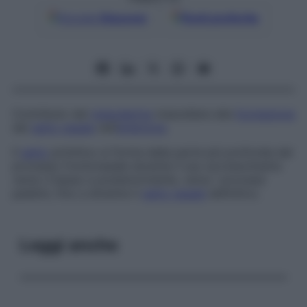
Google
Discover
Fonti preferite
Contributo del
mesoderma
mascellare alla
formazione
del
setto nasale
nell’
embrione
.
Il
setto
primitivo si forma dalla parte più profonda del
processo frontonasale durante il suo accrescimento
verso il basso e posteriormente, verso i processi
palatini, fino a divenire il
setto nasale
definitivo.
Leggi anche