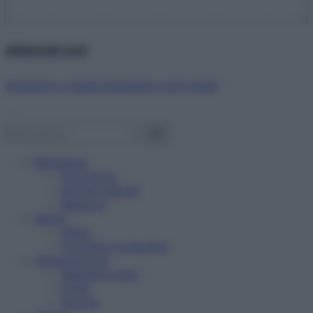
Abbonati ora!
Starbene ti regala benessere ogni mese!
Benessere
Psicologia
Rimedi naturali
Bellezza
Salute
News
Problemi e soluzioni
Alimentazione
Mangiare sano
Diete
Ricette