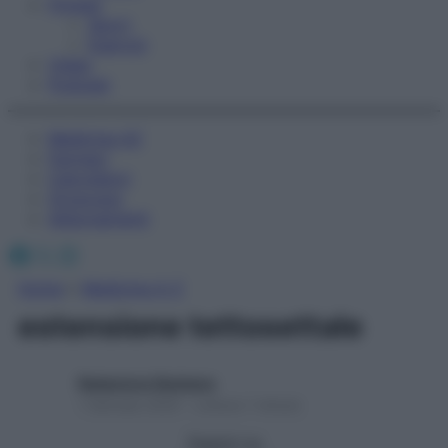
Fitness
Sport
Esercizi
Video
Podcast
Medicina AZ
Farmaci
Calcolatori
Oroscopo
Abbonamenti
Facebook
X
Instagram
Home
»
Medicina A-Z
estensione tettosettale
Redazione Starbene
1 Gennaio 2025 – Lettura 1 minuto
Seguici su