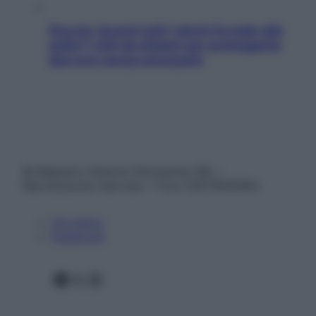
Doccia, lavarsi tutti i giorni fa male alla
pelle? I miti da sfatare per proteggerla
davvero senza stressarla
© Belpietro Edizioni Periodiche SRL –
Riproduzione riservata – P.Iva 13673600964
Chi siamo
Pubblicità
Facebook
X
Instagram