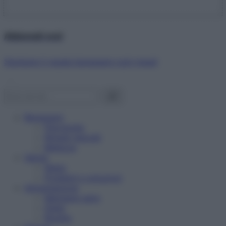
Abbonati ora!
Starbene ti regala benessere ogni mese!
Benessere
Psicologia
Rimedi naturali
Bellezza
Salute
News
Problemi e soluzioni
Alimentazione
Mangiare sano
Diete
Ricette