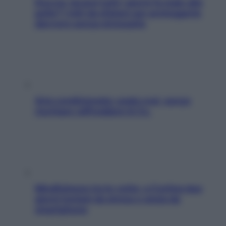
Doccia, lavarsi tutti i giorni fa male alla
pelle? I miti da sfatare per proteggerla
davvero senza stressarla
Aria condizionata: usala così, senza
rischiare raffreddore & Co.
Mindfulness tra le vette: a Cortina due
giorni lontani da stress e ansia da
smartphone