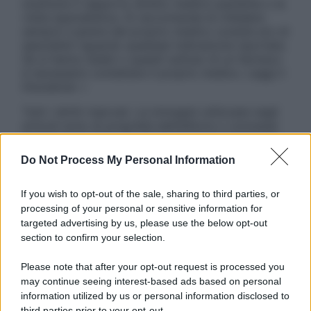
sostituire il rapporto diretto medico-paziente o la
visita specialistica. Si raccomanda di chiedere
sempre il parere del proprio medico curante e/o di
specialisti riguardo qualsiasi indicazione riportata.
Se si hanno dubbi o quesiti sull’uso di un farmaco
è necessario contattare il proprio medico. Leggi il
Disclaimer »
Tutti i diritti riservati. Le immagini utilizzate negli
articoli sono di proprietà dell’editore o concesse
in licenza per l’uso. È vietata la riproduzione non
autorizzata.
Do Not Process My Personal Information
If you wish to opt-out of the sale, sharing to third parties, or
processing of your personal or sensitive information for
Informativa
targeted advertising by us, please use the below opt-out
Privacy Policy
section to confirm your selection.
Cookie Policy
Note Legali
Please note that after your opt-out request is processed you
Preferenze Privacy
may continue seeing interest-based ads based on personal
information utilized by us or personal information disclosed to
third parties prior to your opt-out.