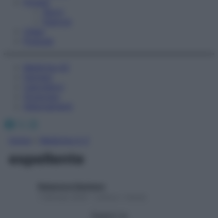
Fitness
Sport
Esercizi
Video
Podcast
Medicina AZ
Farmaci
Calcolatori
Oroscopo
Abbonamenti
Facebook
X
Instagram
Home
»
Medicina A-Z
espellente
Redazione Starbene
1 Gennaio 2025 – Lettura 1 minuto
Seguici su