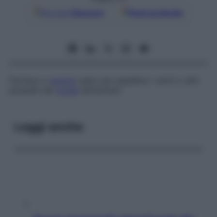
Google
Discover
Fonti preferite
Farmaco o
agente
usato per espellere i vermi o altri
parassiti dal
canale
alimentare.
Leggi anche