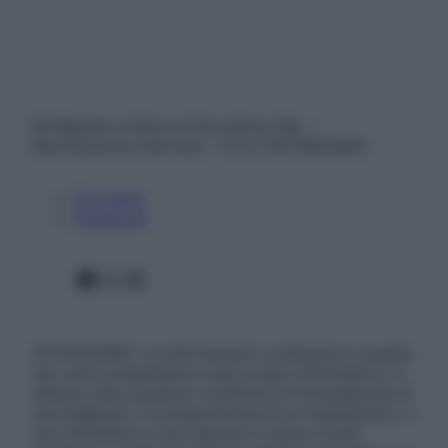
© Belpietro Edizioni Periodiche SRL –
Riproduzione riservata – P.Iva 13673600964
Chi siamo
Pubblicità
Facebook
X
Instagram
ATTENZIONE: Le informazioni contenute in questo
sito sono presentate a solo scopo informativo, in
nessun caso possono costituire la formulazione di
una diagnosi o la prescrizione di un trattamento, e
non intendono e non devono in alcun modo