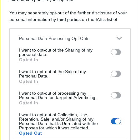
You may separately opt-out of the further disclosure of your
personal information by third parties on the IAB’s list of
downstream participants.
Personal Data Processing Opt Outs
This information may also be disclosed by us to third parties
on the IAB’s List of Downstream Participants that may further
I want to opt-out of the Sharing of my
disclose it to other third parties.
personal data.
Opted In
Please note that this website/app uses one or more Google
services and may gather and store information including but
I want to opt-out of the Sale of my
Personal Data.
not limited to your visit or usage behaviour. You may click to
Opted In
grant or deny consent to Google and its third-party tags to
use your data for below specified purposes in below Google
I want to opt-out of processing my
consent section.
Personal Data for Targeted Advertising.
Opted In
I want to opt-out of Collection, Use,
Retention, Sale, and/or Sharing of my
Personal Data that Is Unrelated with the
Purposes for which it was collected.
Opted Out