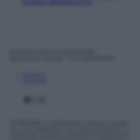
rischiare raffreddore & Co.
© Belpietro Edizioni Periodiche SRL –
Riproduzione riservata – P.Iva 13673600964
Chi siamo
Pubblicità
Facebook
X
Instagram
ATTENZIONE: Le informazioni contenute in questo
sito sono presentate a solo scopo informativo, in
nessun caso possono costituire la formulazione di