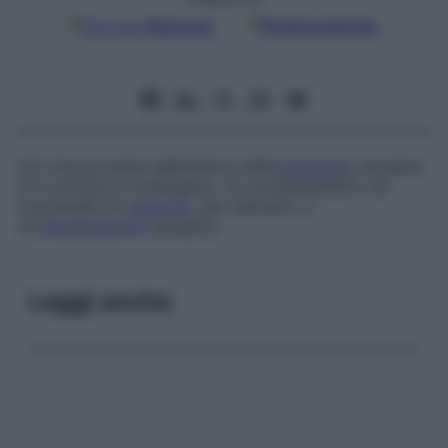
Google
Discover
Fonti preferite
Ciò che proviene dall’esterno dell’
organismo
;
esogeno
è il contrario di
endogeno
. Un avvelenamento da
monossido di
carbonio
, per esempio, è
un’
intossicazione
esogena.
Leggi anche