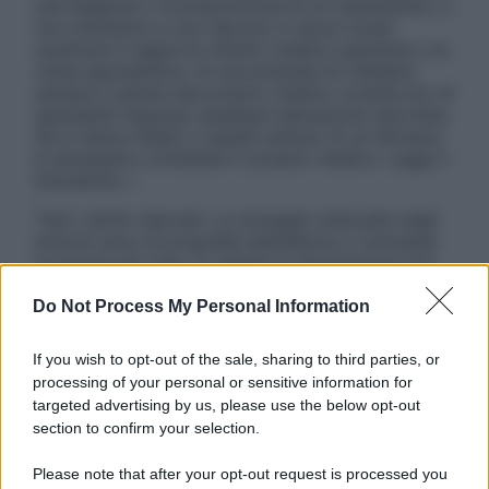
una diagnosi o la prescrizione di un trattamento, e
non intendono e non devono in alcun modo
sostituire il rapporto diretto medico-paziente o la
visita specialistica. Si raccomanda di chiedere
sempre il parere del proprio medico curante e/o di
specialisti riguardo qualsiasi indicazione riportata.
Se si hanno dubbi o quesiti sull’uso di un farmaco
è necessario contattare il proprio medico. Leggi il
Disclaimer »
Tutti i diritti riservati. Le immagini utilizzate negli
articoli sono di proprietà dell’editore o concesse
in licenza per l’uso. È vietata la riproduzione non
autorizzata.
Do Not Process My Personal Information
If you wish to opt-out of the sale, sharing to third parties, or
Informativa
processing of your personal or sensitive information for
Privacy Policy
targeted advertising by us, please use the below opt-out
Cookie Policy
section to confirm your selection.
Note Legali
Preferenze Privacy
Please note that after your opt-out request is processed you