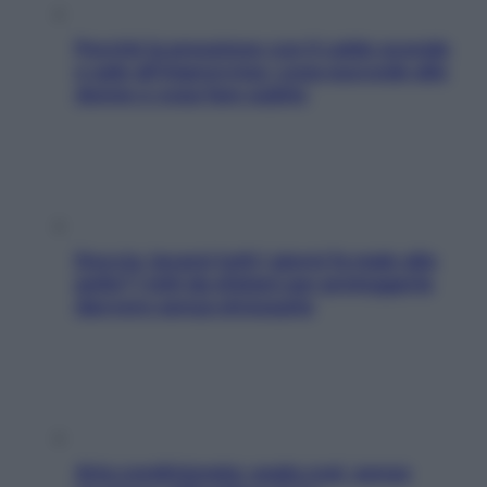
Perché la pressione con il caldo scende
e sale all’improvviso: cosa succede alle
donne e cosa fare subito
Doccia, lavarsi tutti i giorni fa male alla
pelle? I miti da sfatare per proteggerla
davvero senza stressarla
Aria condizionata: usala così, senza