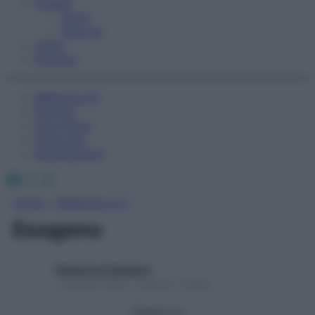
Fitness
Sport
Esercizi
Video
Podcast
Medicina AZ
Farmaci
Calcolatori
Oroscopo
Abbonamenti
Facebook
X
Instagram
Home
»
Medicina A-Z
Esogeno
Redazione Starbene
1 Gennaio 2025 – Lettura 1 minuto
Seguici su