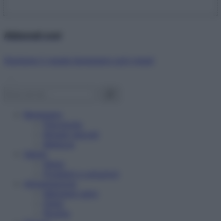
Abbonati ora!
Starbene ti regala benessere ogni mese!
Benessere
Psicologia
Rimedi naturali
Bellezza
Salute
News
Problemi e soluzioni
Alimentazione
Mangiare sano
Diete
Ricette