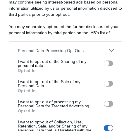
may continue seeing interest-based ads based on personal
information utilized by us or personal information disclosed to
third parties prior to your opt-out.
You may separately opt-out of the further disclosure of your
personal information by third parties on the IAB’s list of
downstream participants.
Personal Data Processing Opt Outs
This information may also be disclosed by us to third parties
on the IAB’s List of Downstream Participants that may further
I want to opt-out of the Sharing of my
disclose it to other third parties.
personal data.
Opted In
Please note that this website/app uses one or more Google
services and may gather and store information including but
I want to opt-out of the Sale of my
Personal Data.
not limited to your visit or usage behaviour. You may click to
Opted In
grant or deny consent to Google and its third-party tags to
use your data for below specified purposes in below Google
I want to opt-out of processing my
consent section.
Personal Data for Targeted Advertising.
Opted In
I want to opt-out of Collection, Use,
Retention, Sale, and/or Sharing of my
Personal Data that Is Unrelated with the