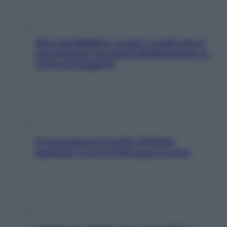
Non solo Maldive: scopri i coralli che si
nascondono nel nostro Mediterraneo (e
come proteggerli)
In menopausa il rischio d’infarto
aumenta: è ora di rinforzare il cuore