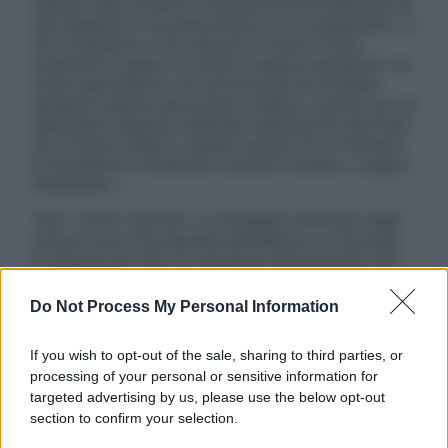
nessun caso possono costituire la formulazione di
una diagnosi o la prescrizione di un trattamento, e
non intendono e non devono in alcun modo
sostituire il rapporto diretto medico-paziente o la
visita specialistica. Si raccomanda di chiedere
sempre il parere del proprio medico curante e/o di
specialisti riguardo qualsiasi indicazione riportata.
Se si hanno dubbi o quesiti sull’uso di un farmaco
è necessario contattare il proprio medico. Leggi il
Disclaimer »
Tutti i diritti riservati. Le immagini utilizzate negli
articoli sono di proprietà dell’editore o concesse
in licenza per l’uso. È vietata la riproduzione non
autorizzata.
Do Not Process My Personal Information
If you wish to opt-out of the sale, sharing to third parties, or
Informativa
processing of your personal or sensitive information for
Privacy Policy
targeted advertising by us, please use the below opt-out
Cookie Policy
section to confirm your selection.
Note Legali