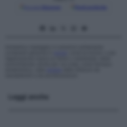
Google
Discover
Fonti preferite
Antisettico impiegato in soluzioni solitamente
contenenti glicerina in
acqua
, come le lozioni, o per
l’applicazione topica su ferite o membrane; viene
somministrato anche per via orale, come farmaco
antielmintico, nella
terapia
delle infezioni da
nematelminti e da anchilosostomi.
Leggi anche