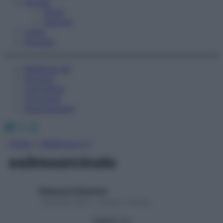
Fitness
Sport
Esercizi
Video
Podcast
Medicina AZ
Farmaci
Calcolatori
Oroscopo
Abbonamenti
Facebook
X
Instagram
Home
»
Medicina A-Z
esilresorcinolo
Redazione Starbene
1 Gennaio 2025 – Lettura 1 minuto
Seguici su