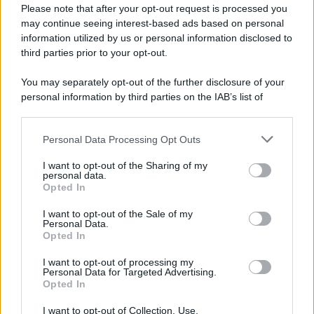
Preferenze Privacy
Please note that after your opt-out request is processed you
may continue seeing interest-based ads based on personal
information utilized by us or personal information disclosed to
third parties prior to your opt-out.
You may separately opt-out of the further disclosure of your
personal information by third parties on the IAB’s list of
downstream participants.
Personal Data Processing Opt Outs
This information may also be disclosed by us to third parties
on the IAB’s List of Downstream Participants that may further
I want to opt-out of the Sharing of my
disclose it to other third parties.
personal data.
Opted In
Please note that this website/app uses one or more Google
services and may gather and store information including but
I want to opt-out of the Sale of my
Personal Data.
not limited to your visit or usage behaviour. You may click to
Opted In
grant or deny consent to Google and its third-party tags to
use your data for below specified purposes in below Google
I want to opt-out of processing my
consent section.
Personal Data for Targeted Advertising.
Opted In
I want to opt-out of Collection, Use,