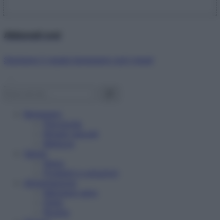
Abbonati ora!
Starbene ti regala benessere ogni mese!
Benessere
Psicologia
Rimedi naturali
Bellezza
Salute
News
Problemi e soluzioni
Alimentazione
Mangiare sano
Diete
Ricette