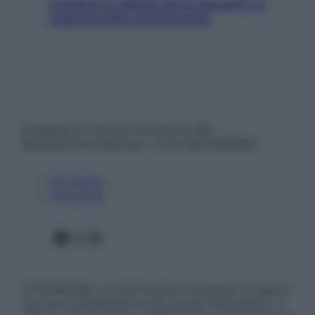
Contare le calorie serve ancora? La
risposta della nutrizionista
© Belpietro Edizioni Periodiche SRL –
Riproduzione riservata – P.Iva 13673600964
Chi siamo
Pubblicità
Facebook
X
Instagram
ATTENZIONE: Le informazioni contenute in questo
sito sono presentate a solo scopo informativo, in