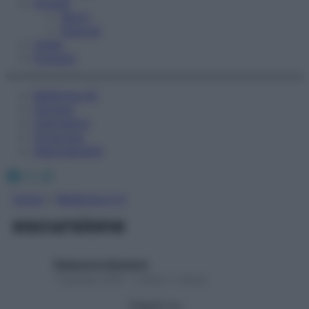
Fitness
Sport
Esercizi
Video
Podcast
Medicina AZ
Farmaci
Calcolatori
Oroscopo
Abbonamenti
Facebook
X
Instagram
Home
»
Medicina A-Z
escursione
Redazione Starbene
1 Gennaio 2025 – Lettura 1 minuto
Seguici su