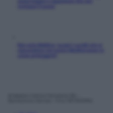
snack leggeri e appetitosi che non
rovinano il sonno
Non solo Maldive: scopri i coralli che si
nascondono nel nostro Mediterraneo (e
come proteggerli)
© Belpietro Edizioni Periodiche SRL –
Riproduzione riservata – P.Iva 13673600964