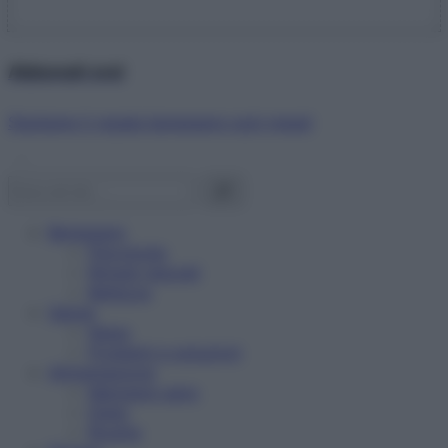
Abbonati ora!
Starbene ti regala benessere ogni mese!
Benessere
Psicologia
Rimedi naturali
Bellezza
Salute
News
Problemi e soluzioni
Alimentazione
Mangiare sano
Diete
Ricette