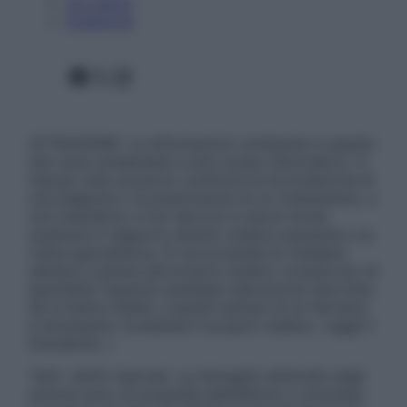
Chi siamo
Pubblicità
Facebook
X
Instagram
ATTENZIONE: Le informazioni contenute in questo
sito sono presentate a solo scopo informativo, in
nessun caso possono costituire la formulazione di
una diagnosi o la prescrizione di un trattamento, e
non intendono e non devono in alcun modo
sostituire il rapporto diretto medico-paziente o la
visita specialistica. Si raccomanda di chiedere
sempre il parere del proprio medico curante e/o di
specialisti riguardo qualsiasi indicazione riportata.
Se si hanno dubbi o quesiti sull’uso di un farmaco
è necessario contattare il proprio medico. Leggi il
Disclaimer »
Tutti i diritti riservati. Le immagini utilizzate negli
articoli sono di proprietà dell’editore o concesse