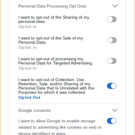
Personal Data Processing Opt Outs
This information may also be disclosed by us to third parties
on the IAB’s List of Downstream Participants that may further
I want to opt-out of the Sharing of my
disclose it to other third parties.
personal data.
Opted In
Please note that this website/app uses one or more Google
services and may gather and store information including but
I want to opt-out of the Sale of my
Personal Data.
not limited to your visit or usage behaviour. You may click to
Opted In
grant or deny consent to Google and its third-party tags to
use your data for below specified purposes in below Google
I want to opt-out of processing my
consent section.
Personal Data for Targeted Advertising.
Opted In
I want to opt-out of Collection, Use,
Retention, Sale, and/or Sharing of my
Personal Data that Is Unrelated with the
Purposes for which it was collected.
Opted Out
Google consents
I want to allow Google to enable storage
related to advertising like cookies on web or
device identifiers in apps.