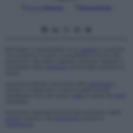
Google
Discover
Fonti preferite
Movimento o spostamento di un
oggetto
o sostanza
che comporta, di solito, la possibilità di ritorno alla
posizione o allo stato originale, come per esempio il
movimento della
mandibola
al di là della posizione di
riposo.
Escursione laterale
. Escursione della
mandibola
a
sinistra o a destra fino a che le cuspidi boccali
mandibolari sono allo stesso
livello
di quelle dei
denti
mascellari.
Escursione respiratoria
Entità del movimento (della
parete
toracica o del
diaframma
) durante la
respirazione
.