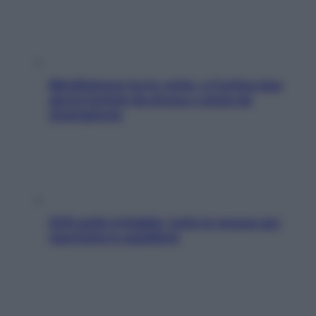
Mindfulness tra le vette: a Cortina due
giorni lontani da stress e ansia da
smartphone
SOS pelle irritabile: tutte le mosse per
riportarla in equilibrio