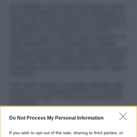
ATTENZIONE: Le informazioni contenute in questo
sito sono presentate a solo scopo informativo, in
nessun caso possono costituire la formulazione di
una diagnosi o la prescrizione di un trattamento, e
non intendono e non devono in alcun modo
sostituire il rapporto diretto medico-paziente o la
visita specialistica. Si raccomanda di chiedere
sempre il parere del proprio medico curante e/o di
specialisti riguardo qualsiasi indicazione riportata.
Se si hanno dubbi o quesiti sull’uso di un farmaco
è necessario contattare il proprio medico. Leggi il
Disclaimer »
Tutti i diritti riservati. Le immagini utilizzate negli
articoli sono di proprietà dell’editore o concesse
in licenza per l’uso. È vietata la riproduzione non
autorizzata.
Do Not Process My Personal Information
Informativa
If you wish to opt-out of the sale, sharing to third parties, or
Privacy Policy