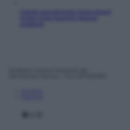
Capelli spezzati lungo l’attaccatura?
Scopri come risolvere l’annoso
problema
© Belpietro Edizioni Periodiche SRL –
Riproduzione riservata – P.Iva 13673600964
Chi siamo
Pubblicità
Facebook
X
Instagram