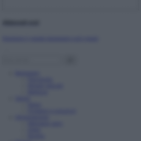
Abbonati ora!
Starbene ti regala benessere ogni mese!
Benessere
Psicologia
Rimedi naturali
Bellezza
Salute
News
Problemi e soluzioni
Alimentazione
Mangiare sano
Diete
Ricette