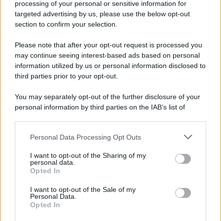
processing of your personal or sensitive information for
Cookie Policy
targeted advertising by us, please use the below opt-out
Note Legali
section to confirm your selection.
Preferenze Privacy
Please note that after your opt-out request is processed you
may continue seeing interest-based ads based on personal
information utilized by us or personal information disclosed to
third parties prior to your opt-out.
You may separately opt-out of the further disclosure of your
personal information by third parties on the IAB’s list of
downstream participants.
Personal Data Processing Opt Outs
This information may also be disclosed by us to third parties
on the IAB’s List of Downstream Participants that may further
I want to opt-out of the Sharing of my
disclose it to other third parties.
personal data.
Opted In
Please note that this website/app uses one or more Google
services and may gather and store information including but
I want to opt-out of the Sale of my
Personal Data.
not limited to your visit or usage behaviour. You may click to
Opted In
grant or deny consent to Google and its third-party tags to
use your data for below specified purposes in below Google