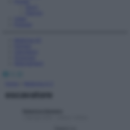
Fitness
Sport
Esercizi
Video
Podcast
Medicina AZ
Farmaci
Calcolatori
Oroscopo
Abbonamenti
Facebook
X
Instagram
Home
»
Medicina A-Z
escavatore
Redazione Starbene
1 Gennaio 2025 – Lettura 1 minuto
Seguici su