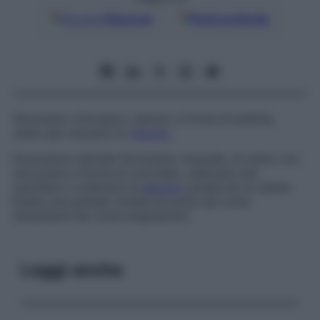
Google
Discover
Fonti preferite
Strumento chirurgico, spesso a forma di paletta,
usato per scavare un
tessuto
.
Escavatore dentale
Strumento manuale, di solito con
una punta a forma di cucchiaio, utilizzato per
raschiare o sollevare la
dentina
cariata da un dente.
Esiste una grande varietà di punte sia come
dimensioni sia come angolazioni.
Leggi anche