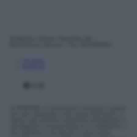
© Belpietro Edizioni Periodiche SRL –
Riproduzione riservata – P.Iva 13673600964
Chi siamo
Pubblicità
Facebook
X
Instagram
ATTENZIONE: Le informazioni contenute in questo
sito sono presentate a solo scopo informativo, in
nessun caso possono costituire la formulazione di
una diagnosi o la prescrizione di un trattamento, e
non intendono e non devono in alcun modo