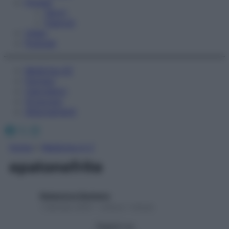
Fitness
Sport
Esercizi
Video
Podcast
Medicina AZ
Farmaci
Calcolatori
Oroscopo
Abbonamenti
Facebook
X
Instagram
Home
»
Medicina A-Z
epatonefrite
Redazione Starbene
1 Gennaio 2025 – Lettura 1 minuto
Seguici su