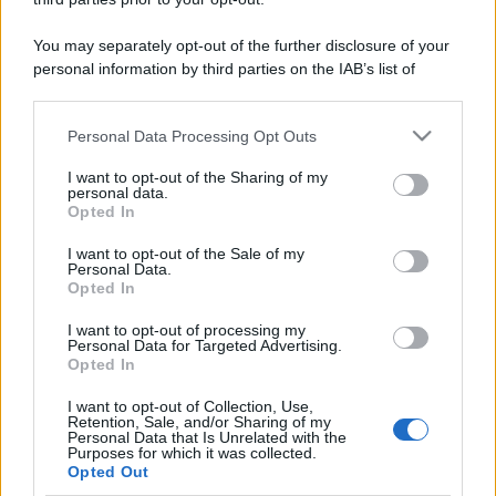
You may separately opt-out of the further disclosure of your
personal information by third parties on the IAB’s list of
downstream participants.
Personal Data Processing Opt Outs
This information may also be disclosed by us to third parties
on the IAB’s List of Downstream Participants that may further
I want to opt-out of the Sharing of my
disclose it to other third parties.
personal data.
Opted In
Please note that this website/app uses one or more Google
services and may gather and store information including but
I want to opt-out of the Sale of my
Personal Data.
not limited to your visit or usage behaviour. You may click to
Opted In
grant or deny consent to Google and its third-party tags to
use your data for below specified purposes in below Google
I want to opt-out of processing my
consent section.
Personal Data for Targeted Advertising.
Opted In
I want to opt-out of Collection, Use,
Retention, Sale, and/or Sharing of my
Personal Data that Is Unrelated with the
Purposes for which it was collected.
Opted Out