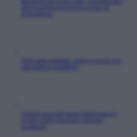
Mindfulness tra le vette: a Cortina due
giorni lontani da stress e ansia da
smartphone
SOS pelle irritabile: tutte le mosse per
riportarla in equilibrio
Capelli spezzati lungo l’attaccatura?
Scopri come risolvere l’annoso
problema