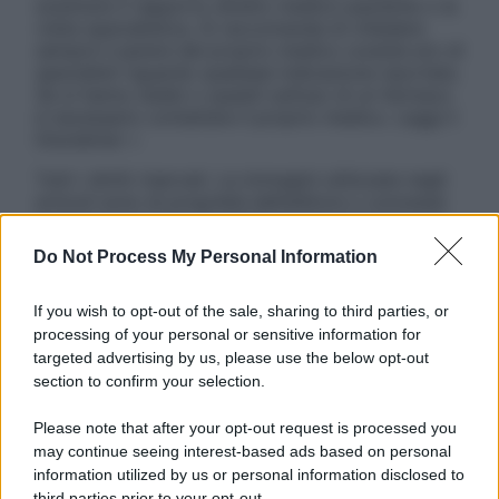
sostituire il rapporto diretto medico-paziente o la
visita specialistica. Si raccomanda di chiedere
sempre il parere del proprio medico curante e/o di
specialisti riguardo qualsiasi indicazione riportata.
Se si hanno dubbi o quesiti sull’uso di un farmaco
è necessario contattare il proprio medico. Leggi il
Disclaimer »
Tutti i diritti riservati. Le immagini utilizzate negli
articoli sono di proprietà dell’editore o concesse
in licenza per l’uso. È vietata la riproduzione non
autorizzata.
Do Not Process My Personal Information
If you wish to opt-out of the sale, sharing to third parties, or
processing of your personal or sensitive information for
Informativa
targeted advertising by us, please use the below opt-out
Privacy Policy
section to confirm your selection.
Cookie Policy
Note Legali
Please note that after your opt-out request is processed you
Preferenze Privacy
may continue seeing interest-based ads based on personal
information utilized by us or personal information disclosed to
third parties prior to your opt-out.