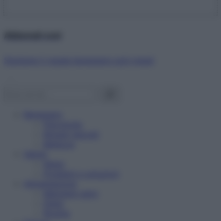
Abbonati ora!
Starbene ti regala benessere ogni mese!
Benessere
Psicologia
Rimedi naturali
Bellezza
Salute
News
Problemi e soluzioni
Alimentazione
Mangiare sano
Diete
Ricette