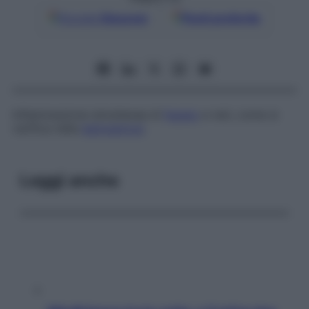
Google
Discover
Fonti preferite
Infiammazione simultanea di
fegato
e reni, come si
verifica nella
leptospirosi
.
Leggi anche