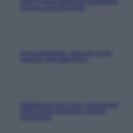
pelle? I miti da sfatare per proteggerla
davvero senza stressarla
Aria condizionata: usala così, senza
rischiare raffreddore & Co.
Mindfulness tra le vette: a Cortina due
giorni lontani da stress e ansia da
smartphone