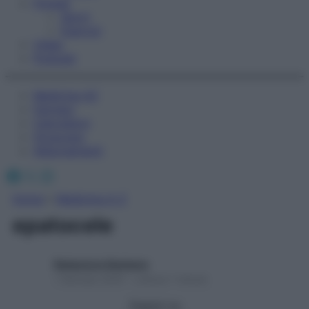
Fitness
Sport
Esercizi
Video
Podcast
Medicina AZ
Farmaci
Calcolatori
Oroscopo
Abbonamenti
Facebook
X
Instagram
Home
»
Medicina A-Z
epatocele
Redazione Starbene
1 Gennaio 2025 – Lettura 1 minuto
Seguici su