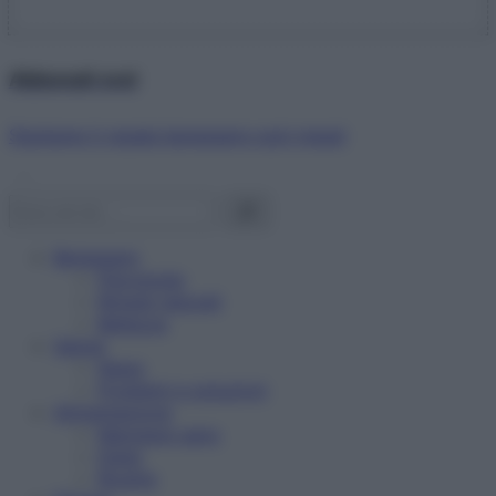
Abbonati ora!
Starbene ti regala benessere ogni mese!
Benessere
Psicologia
Rimedi naturali
Bellezza
Salute
News
Problemi e soluzioni
Alimentazione
Mangiare sano
Diete
Ricette