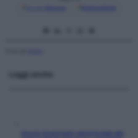
Google
Discover
Fonti preferite
Ernia del
fegato
.
Leggi anche
Doccia, lavarsi tutti i giorni fa male alla