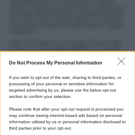
visita specialistica. Si raccomanda di chiedere
sempre il parere del proprio medico curante e/o di
specialisti riguardo qualsiasi indicazione riportata.
Se si hanno dubbi o quesiti sull’uso di un farmaco
è necessario contattare il proprio medico. Leggi il
Disclaimer »
Tutti i diritti riservati. Le immagini utilizzate negli
articoli sono di proprietà dell’editore o concesse
in licenza per l’uso. È vietata la riproduzione non
autorizzata.
Do Not Process My Personal Information
If you wish to opt-out of the sale, sharing to third parties, or
processing of your personal or sensitive information for
Informativa
targeted advertising by us, please use the below opt-out
Privacy Policy
section to confirm your selection.
Cookie Policy
Note Legali
Please note that after your opt-out request is processed you
Preferenze Privacy
may continue seeing interest-based ads based on personal
information utilized by us or personal information disclosed to
third parties prior to your opt-out.