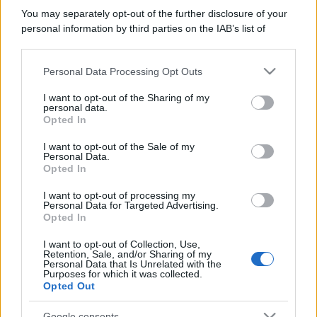
You may separately opt-out of the further disclosure of your
personal information by third parties on the IAB’s list of
downstream participants.
Personal Data Processing Opt Outs
This information may also be disclosed by us to third parties
on the IAB’s List of Downstream Participants that may further
I want to opt-out of the Sharing of my
disclose it to other third parties.
personal data.
Opted In
Please note that this website/app uses one or more Google
services and may gather and store information including but
I want to opt-out of the Sale of my
Personal Data.
not limited to your visit or usage behaviour. You may click to
Opted In
grant or deny consent to Google and its third-party tags to
use your data for below specified purposes in below Google
I want to opt-out of processing my
consent section.
Personal Data for Targeted Advertising.
Opted In
I want to opt-out of Collection, Use,
Retention, Sale, and/or Sharing of my
Personal Data that Is Unrelated with the
Purposes for which it was collected.
Opted Out
Google consents