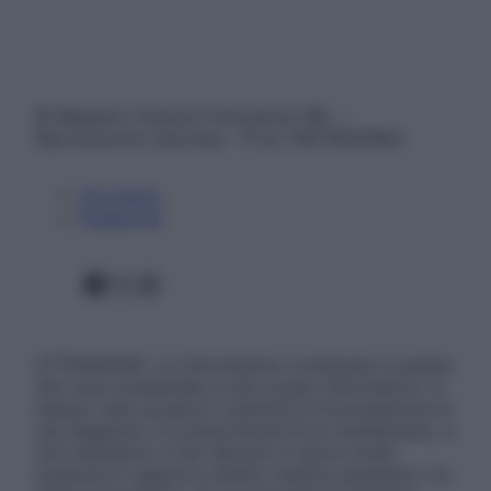
© Belpietro Edizioni Periodiche SRL –
Riproduzione riservata – P.Iva 13673600964
Chi siamo
Pubblicità
Facebook
X
Instagram
ATTENZIONE: Le informazioni contenute in questo
sito sono presentate a solo scopo informativo, in
nessun caso possono costituire la formulazione di
una diagnosi o la prescrizione di un trattamento, e
non intendono e non devono in alcun modo
sostituire il rapporto diretto medico-paziente o la