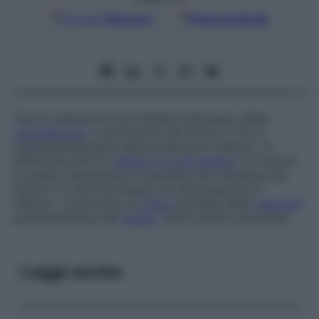
Google
Discover
Fonti preferite
Test di valutazione del sistema estrinseco della
coagulazione
, in particolare dei fattori II, VII, X
indipendentemente dalla presenza di inibitori. Si
differenzia dal PT (
tempo di protrombina
o di Quick)
in quanto quest’ultimo è sensibile alla riduzione del
fattore V e del fibrinogeno ed alla presenza di
inibitori. Costituisce un
indice
sensibile della
capacità
protidosintetica del
fegato
. Detto anche
normotest
Leggi anche