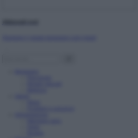
Abbonati ora!
Starbene ti regala benessere ogni mese!
Benessere
Psicologia
Rimedi naturali
Bellezza
Salute
News
Problemi e soluzioni
Alimentazione
Mangiare sano
Diete
Ricette