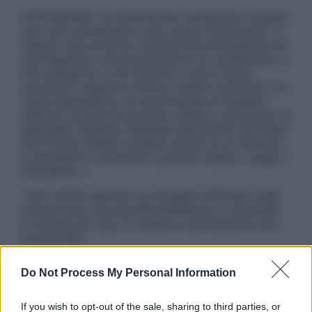
ATTENZIONE: Le informazioni contenute in questo
sito sono presentate a solo scopo informativo, in
nessun caso possono costituire la formulazione di
una diagnosi o la prescrizione di un trattamento, e
non intendono e non devono in alcun modo
sostituire il rapporto diretto medico-paziente o la
visita specialistica. Si raccomanda di chiedere
sempre il parere del proprio medico curante e/o di
specialisti riguardo qualsiasi indicazione riportata.
Se si hanno dubbi o quesiti sull’uso di un farmaco
è necessario contattare il proprio medico. Leggi il
Disclaimer »
Tutti i diritti riservati. Le immagini utilizzate negli
articoli sono di proprietà dell’editore o concesse
in licenza per l’uso. È vietata la riproduzione non
autorizzata.
Do Not Process My Personal Information
Informativa
If you wish to opt-out of the sale, sharing to third parties, or