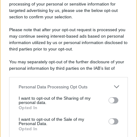
Privacy Policy
processing of your personal or sensitive information for
Cookie Policy
targeted advertising by us, please use the below opt-out
Note Legali
section to confirm your selection.
Preferenze Privacy
Please note that after your opt-out request is processed you
may continue seeing interest-based ads based on personal
information utilized by us or personal information disclosed to
third parties prior to your opt-out.
You may separately opt-out of the further disclosure of your
personal information by third parties on the IAB’s list of
downstream participants.
Personal Data Processing Opt Outs
This information may also be disclosed by us to third parties
on the IAB’s List of Downstream Participants that may further
I want to opt-out of the Sharing of my
disclose it to other third parties.
personal data.
Opted In
Please note that this website/app uses one or more Google
services and may gather and store information including but
I want to opt-out of the Sale of my
Personal Data.
not limited to your visit or usage behaviour. You may click to
Opted In
grant or deny consent to Google and its third-party tags to
use your data for below specified purposes in below Google