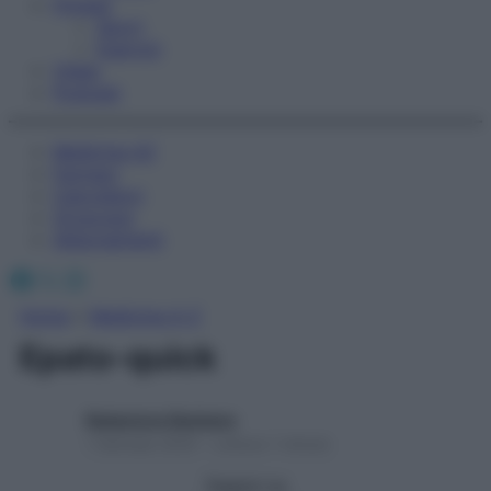
Fitness
Sport
Esercizi
Video
Podcast
Medicina AZ
Farmaci
Calcolatori
Oroscopo
Abbonamenti
Facebook
X
Instagram
Home
»
Medicina A-Z
Epato-quick
Redazione Starbene
1 Gennaio 2025 – Lettura 1 minuto
Seguici su