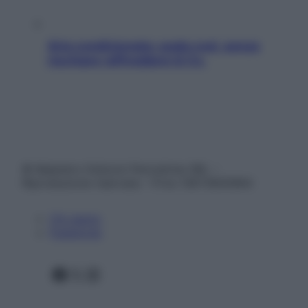
Aria condizionata: usala così, senza
rischiare raffreddore & Co.
© Belpietro Edizioni Periodiche SRL –
Riproduzione riservata – P.Iva 13673600964
Chi siamo
Pubblicità
Facebook
X
Instagram