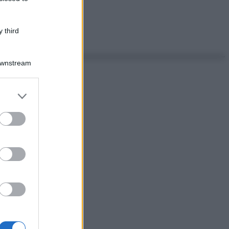
 third
Downstream
er and store
to grant or
ed purposes