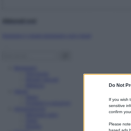
Abbonati ora!
Starbene ti regala benessere ogni mese!
Benessere
Psicologia
Rimedi naturali
Bellezza
Do Not Pr
Salute
News
If you wish 
Problemi e soluzioni
sensitive in
Alimentazione
confirm your
Mangiare sano
Diete
Please note
Ricette
based ads b