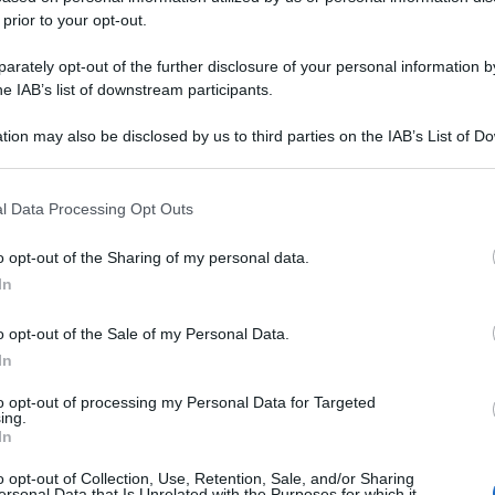
 prior to your opt-out.
rately opt-out of the further disclosure of your personal information by
he IAB’s list of downstream participants.
tion may also be disclosed by us to third parties on the IAB’s List of 
 that may further disclose it to other third parties.
 that this website/app uses one or more Google services and may gath
l Data Processing Opt Outs
including but not limited to your visit or usage behaviour. You may click 
 to Google and its third-party tags to use your data for below specifi
o opt-out of the Sharing of my personal data.
ogle consent section.
In
o opt-out of the Sale of my Personal Data.
In
to opt-out of processing my Personal Data for Targeted
ing.
In
o opt-out of Collection, Use, Retention, Sale, and/or Sharing
ersonal Data that Is Unrelated with the Purposes for which it