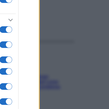
ggi anche
Capelli spezzati lungo
l’attaccatura? Scopri come
risolvere l’annoso problema