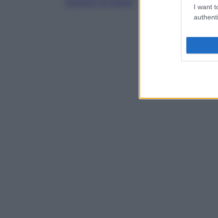
trapianto di fegato
.
I want t
authenti