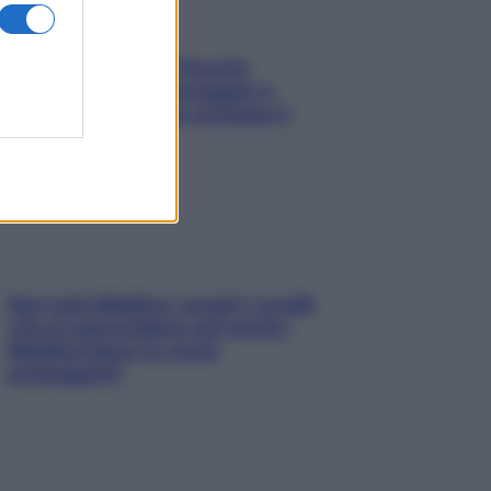
Fame dopo cena? Perché
succede e 6 snack leggeri e
appetitosi che non rovinano il
sonno
Non solo Maldive: scopri i coralli
che si nascondono nel nostro
Mediterraneo (e come
proteggerli)