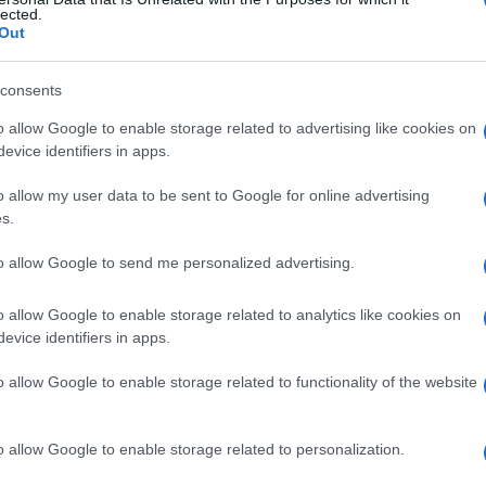
lected.
Out
consents
Le
o allow Google to enable storage related to advertising like cookies on
evice identifiers in apps.
ti preferite
o allow my user data to be sent to Google for online advertising
s.
to allow Google to send me personalized advertising.
o allow Google to enable storage related to analytics like cookies on
l
fegato
. Si pratica durante l’
ablazione
di una
evice identifiers in apps.
more
benigno
o di una
cisti
parassitaria. Il
fegato
al I all’VIII. L’epatectomia destra è l’
ablazione
dei
o allow Google to enable storage related to functionality of the website
ata
se estesa ad altri segmenti. L’epatectomia sinistra
h’essa essere estesa. L’epatectomia può asportare sino
epatico
sano ha infatti la
capacità
di rigenerarsi e di
o allow Google to enable storage related to personalization.
pria massa normale. Un’epatectomia totale precede il