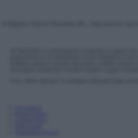
© Belpietro Edizioni Periodiche SRL – Riproduzione riser
ATTENZIONE: Le informazioni contenute in questo sito 
prescrizione di un trattamento, e non intendono e non 
chiedere sempre il parere del proprio medico curante e/o
necessario contattare il proprio medico. Leggi il Discl
Tutti i diritti riservati. Le immagini utilizzate negli ar
Informativa
Privacy Policy
Cookie Policy
Note Legali
Preferenze Privacy