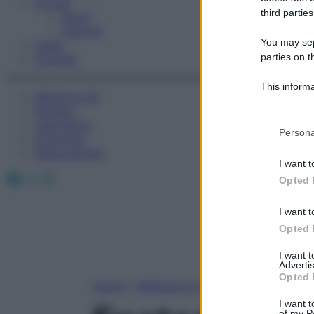
Fitness
third parties
Sport
Esercizi
You may sepa
Video
parties on t
Podcast
This informa
Medicina AZ
Participants
Farmaci
Calcolatori
Please note
Persona
Oroscopo
information 
Abbonamenti
deny consent
I want t
in below Go
Facebook
X
Instagram
Opted 
I want t
Opted 
I want 
Advertis
Opted 
Home
»
Medicina A-Z
I want t
of my P