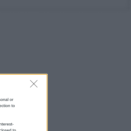
sonal or
ection to
nterest-
closed to