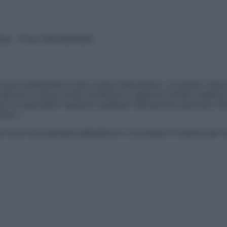
vata – P.Iva 13673600964
sono presentate a solo scopo informativo, in nessun caso p
devono in alcun modo sostituire il rapporto diretto medico-p
 di specialisti riguardo qualsiasi indicazione riportata. Se
aimer »
ticoli sono di proprietà dell’editore o concesse in licenza per 