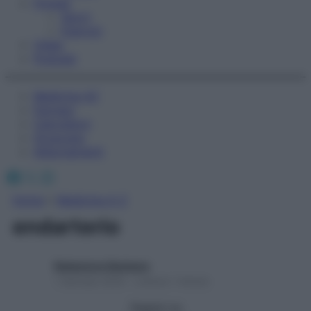
Fitness
Sport
Esercizi
Video
Podcast
Medicina AZ
Farmaci
Calcolatori
Oroscopo
Abbonamenti
Facebook
X
Instagram
Home
»
Medicina A-Z
endarterio
Redazione Starbene
1 Gennaio 2025 – Lettura 1 minuto
Seguici su