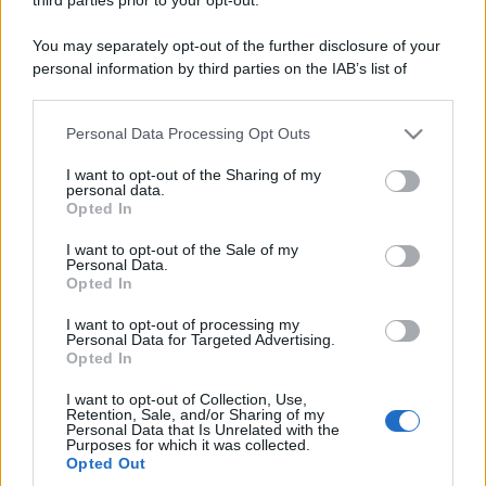
You may separately opt-out of the further disclosure of your
personal information by third parties on the IAB’s list of
downstream participants.
Personal Data Processing Opt Outs
This information may also be disclosed by us to third parties
on the IAB’s List of Downstream Participants that may further
I want to opt-out of the Sharing of my
disclose it to other third parties.
personal data.
Opted In
Please note that this website/app uses one or more Google
services and may gather and store information including but
I want to opt-out of the Sale of my
Personal Data.
not limited to your visit or usage behaviour. You may click to
Opted In
grant or deny consent to Google and its third-party tags to
use your data for below specified purposes in below Google
I want to opt-out of processing my
consent section.
Personal Data for Targeted Advertising.
Opted In
I want to opt-out of Collection, Use,
Retention, Sale, and/or Sharing of my
Personal Data that Is Unrelated with the
Purposes for which it was collected.
Opted Out