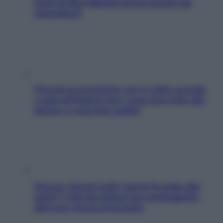
facili di Max Mariola senza pesare gli
ingredienti
Perché la pressione con il caldo scende
e sale all’improvviso: cosa succede alle
donne e cosa fare subito
Doccia, lavarsi tutti i giorni fa male alla
pelle? I miti da sfatare per proteggerla
davvero senza stressarla