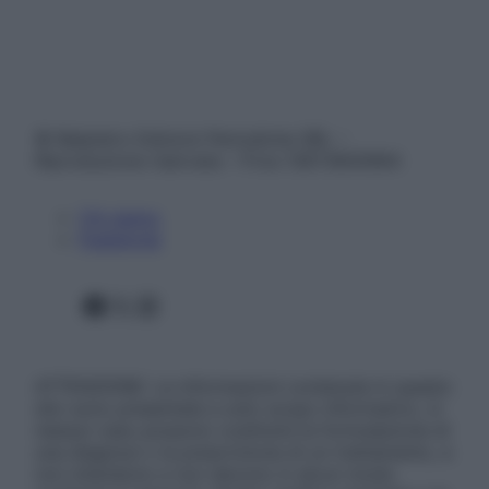
© Belpietro Edizioni Periodiche SRL –
Riproduzione riservata – P.Iva 13673600964
Chi siamo
Pubblicità
Facebook
X
Instagram
ATTENZIONE: Le informazioni contenute in questo
sito sono presentate a solo scopo informativo, in
nessun caso possono costituire la formulazione di
una diagnosi o la prescrizione di un trattamento, e
non intendono e non devono in alcun modo