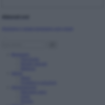
Abbonati ora!
Starbene ti regala benessere ogni mese!
Benessere
Psicologia
Rimedi naturali
Bellezza
Salute
News
Problemi e soluzioni
Alimentazione
Mangiare sano
Diete
Ricette