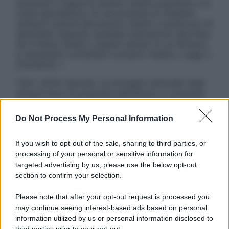
sostituire il rapporto diretto medico-paziente o la
visita specialistica. Si raccomanda di chiedere
sempre il parere del proprio medico curante e/o di
specialisti riguardo qualsiasi indicazione riportata.
Se si hanno dubbi o quesiti sull’uso di un farmaco
è necessario contattare il proprio medico. Leggi il
Disclaimer »
Tutti i diritti riservati. Le immagini utilizzate negli
articoli sono di proprietà dell’editore o concesse
in licenza per l’uso. È vietata la riproduzione non
autorizzata.
Do Not Process My Personal Information
If you wish to opt-out of the sale, sharing to third parties, or
processing of your personal or sensitive information for
Informativa
targeted advertising by us, please use the below opt-out
Privacy Policy
section to confirm your selection.
Cookie Policy
Note Legali
Please note that after your opt-out request is processed you
Preferenze Privacy
may continue seeing interest-based ads based on personal
information utilized by us or personal information disclosed to
third parties prior to your opt-out.