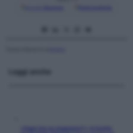
Google
Discover
Fonti preferite
Tunica interna di un’
arteria
.
Leggi anche
«Oggi che se magnamo?»: 4 ricette